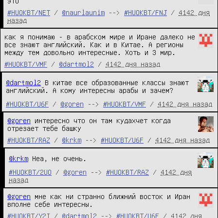
это
#HUOKBT/NET
/
@naurlaunim
-->
#HUOKBT/FNJ
/
4142 дня
назад
как я понимаю - в арабском мире и Иране далеко не 
все знают английский. Как и в Китае. А регионы 
между тем довольно интересные. Хоть и 3 мир.
#HUOKBT/VMF
/
@dartmol2
/
4142 дня назад
@dartmol2
В китае все образованные классы знают
английский. А кому интересны арабы и зачем?
#HUOKBT/U6F
/
@goren
-->
#HUOKBT/VMF
/
4142 дня назад
@goren
 интересно что он там кудахчет когда 
отрезает тебе башку
#HUOKBT/RAZ
/
@krkm
-->
#HUOKBT/U6F
/
4142 дня назад
@krkm
Неа, не очень.
#HUOKBT/2UO
/
@goren
-->
#HUOKBT/RAZ
/
4142 дня
назад
@goren
 мне как ни странно ближний восток и Иран 
вполне себе интересны.
#HUOKBT/Y2I
/
@dartmol2
-->
#HUOKBT/U6F
/
4142 дня