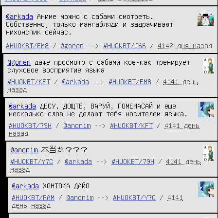
@arkada
Аниме можно с сабами смотреть.
Собственно, только мангабляди и задрачивают
нихонспик сейчас.
#HUOKBT/EM8
/
@goren
-->
#HUOKBT/J66
/
4142 дня назад
@goren
 даже просмотр с сабами кое-как тренирует 
слуховое восприятие языка
#HUOKBT/KFT
/
@arkada
-->
#HUOKBT/EM8
/
4141 день
назад
@arkada
 ДЕСУ, ДОЩТЕ, ВАРУЙ, ГОМЕНАСАЙ и еще 
несколько слов не делают тебя носителем языка.
#HUOKBT/79H
/
@anonim
-->
#HUOKBT/KFT
/
4141 день
назад
@anonim
 本当か？？？
#HUOKBT/Y7C
/
@arkada
-->
#HUOKBT/79H
/
4141 день
назад
@arkada
 ХОНТОКА ДАЙО
#HUOKBT/PAM
/
@anonim
-->
#HUOKBT/Y7C
/
4141
день назад