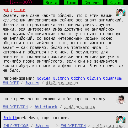
↑↑↓↓←→←→ⒷⒶ
Войти
!bnw
Сегодня
Клубы
дыбр
языки
Знаете, мне даже как-то обидно, что с этим вашим
культурным империализмом сейчас все знают английский.
Из-за этого практически нет повода учить другие
языки, вся интересная инфа доступна на английском,
все научные/технические тексты существуют в переводе
на английский, со всеми интересными людьми можно
общаться на английском, а те, кто английского не
знают — как правило, быдло из третьего мира, с
которыми и общаться не о чем. В результате для
нынешнего поколения практически нет мотивации учить
что-либо кроме английского, если они не занимаются
какой-нибудь историей или филологией. В моё время так
не было.
Рекомендовали:
@o01eg
@tigrch
@dzhon
@l29ah
@quantum
#HUOKBT
/
@goren
/
4142 дня назад
твоё время давно прошло и тебе пора на свалку
#HUOKBT/CDM
/
@hirthwork
/
4142 дня назад
@hirth
work Ничо, ещё повоюем.
#HUOKBT/0XF
/
@goren
-->
#HUOKBT/CDM
/
4142 дня назад