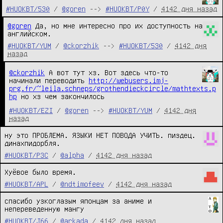
#HUOKBT/530
/
@goren
-->
#HUOKBT/P0Y
/
4142 дня назад
@goren
 Да, но мне интересно про их доступность на 
английском.
#HUOKBT/YUM
/
@ckorzhik
-->
#HUOKBT/530
/
4142 дня
назад
@ckorzhik
А вот тут хз. Вот здесь что-то
начинали переводить
http://webusers.imj-
prg.fr/~leila.schneps/grothendieckcircle/mathtexts.p
hp
но хз чем закончилось
#HUOKBT/EZI
/
@goren
-->
#HUOKBT/YUM
/
4142 дня
назад
ну это ПРОБЛЕМА. ЯЗЫКИ НЕТ ПОВОДА УЧИТЬ. пиздец. 
динахпидорбля.
#HUOKBT/P3C
/
@alpha
/
4142 дня назад
Хуёвое было время.
#HUOKBT/APL
/
@ndtimofeev
/
4142 дня назад
спасибо узкоглазым японцам за аниме и 
непереведенную мангу
#HUOKBT/J66
/
@arkada
/
4142 дня назад