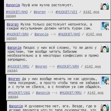
@anonim
Пруф или мулла растолкует.
#HUOKBT/AHO
/
@goren
-->
#HUOKBT/V21
/
4142 дня
назад
@goren
 Мулла только растолкует непонятки, а 
каждый мусульманин должен читать Куран сам.
#HUOKBT/6RH
/
@anonim
-->
#HUOKBT/AHO
/
4142 дня
назад
@anonim
Пиздос у них всё сложно, то ли дело у
христиан, там вообще читать бибилию
необязательно а в некоторых конфессиях и прямо
запрещено.
#HUOKBT/RRU
/
@goren
-->
#HUOKBT/6RH
/
4142 дня
назад
@goren
 Да у них вообще мечеть не как церковь, 
типа посредник, а просто чтобы типа не забывал 
и с пути не сбился, а с Аллаhом уж сам общайся.
#HUOKBT/U6G
/
@anonim
-->
#HUOKBT/RRU
/
4142 дня
назад
@anonim
И духовенства нет, ага. Везде, где в
исламе вводится что-то типа духовенства, это