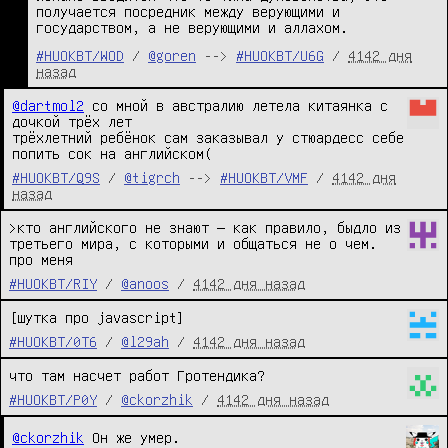
получается посредник между верующими и
государством, а не верующими и аллахом.
#HUOKBT/WOD
/
@goren
-->
#HUOKBT/U6G
/
4142 дня
назад
@dartmol2
 со мной в австралию летела китаянка с 
дочкой трёх лет

трёхлетний ребёнок сам заказывал у стюардесс себе 
попить сок на английском(
#HUOKBT/Q9S
/
@tigrch
-->
#HUOKBT/VMF
/
4142 дня
назад
>кто английского не знают — как правило, быдло из 
третьего мира, с которыми и общаться не о чем.

про меня
#HUOKBT/RIY
/
@anoos
/
4142 дня назад
[шутка про javascript]
#HUOKBT/0T6
/
@l29ah
/
4142 дня назад
что там насчет работ Гротендика?
#HUOKBT/P0Y
/
@ckorzhik
/
4142 дня назад
@ckorzhik
Он же умер.