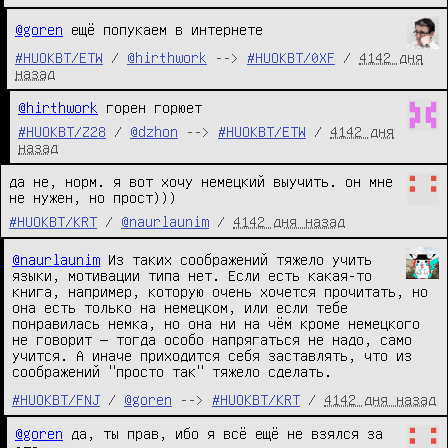
@goren
ещё попукаем в интернете
#HUOKBT/ETW
/
@hirthwork
-->
#HUOKBT/0XF
/
4142 дня
назад
@hirthwork
 горен горюет
#HUOKBT/Z28
/
@dzhon
-->
#HUOKBT/ETW
/
4142 дня
назад
да не, норм. я вот хочу немецкий выучить. он мне 
не нужен, но прост)))
#HUOKBT/KRT
/
@naurlaunim
/
4142 дня назад
@naurlaunim
Из таких соображений тяжело учить
языки, мотивации типа нет. Если есть какая-то
книга, например, которую очень хочется прочитать, но
она есть только на немецком, или если тебе
понравилась немка, но она ни на чём кроме немецкого
не говорит — тогда особо напрягаться не надо, само
учится. А иначе приходится себя заставлять, что из
соображений "просто так" тяжело сделать.
#HUOKBT/FNJ
/
@goren
-->
#HUOKBT/KRT
/
4142 дня назад
@goren
 да, ты прав, ибо я всё ещё не взялся за 