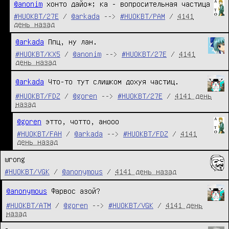
@anonim
 хонто дайо*; ка - вопросительная частица
#HUOKBT/27E
/
@arkada
-->
#HUOKBT/PAM
/
4141
день назад
@arkada
 Ппц, ну лан.
#HUOKBT/KX5
/
@anonim
-->
#HUOKBT/27E
/
4141
день назад
@arkada
Что-то тут слишком дохуя частиц.
#HUOKBT/FDZ
/
@goren
-->
#HUOKBT/27E
/
4141 день
назад
@goren
 этто, чотто, анооо
#HUOKBT/FAH
/
@arkada
-->
#HUOKBT/FDZ
/
4141
день назад
wrong
#HUOKBT/VGK
/
@anonymous
/
4141 день назад
@anonymous
Фарвос азой?
#HUOKBT/ATM
/
@goren
-->
#HUOKBT/VGK
/
4141 день
назад