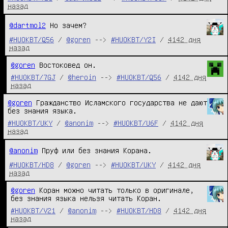
назад
@dartmol2
Но зачем?
#HUOKBT/Q56
/
@goren
-->
#HUOKBT/Y2I
/
4142 дня
назад
@goren
 Востоковед он. 
#HUOKBT/7GJ
/
@heroin
-->
#HUOKBT/Q56
/
4142 дня
назад
@goren
 Гражданство Исламского государства не дают 
без знания языка.
#HUOKBT/UKY
/
@anonim
-->
#HUOKBT/U6F
/
4142 дня
назад
@anonim
Пруф или без знания Корана.
#HUOKBT/HD8
/
@goren
-->
#HUOKBT/UKY
/
4142 дня
назад
@goren
 Коран можно читать только в оригинале, 
без знания языка нельзя читать Коран.
#HUOKBT/V21
/
@anonim
-->
#HUOKBT/HD8
/
4142 дня
назад