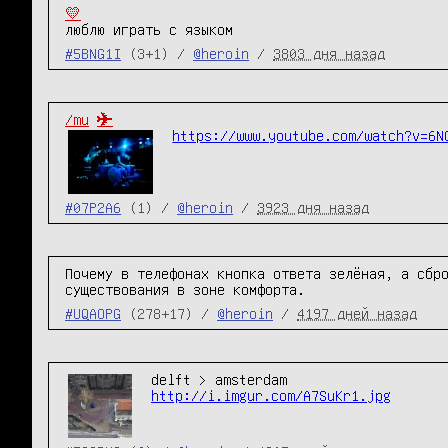
💛
люблю играть с языком
#5BNG1I
(3+1) /
@heroin
/
3803 дня назад
/mu
✈
https://www.youtube.com/watch?v=6N
#07P2A6
(1) /
@heroin
/
3923 дня назад
Почему в телефонах кнопка ответа зелёная, а сбро
существования в зоне комфорта.
#UQAOPG
(278+17) /
@heroin
/
4197 дней назад
http://i.imgur.com/A7SuKr1.jpg