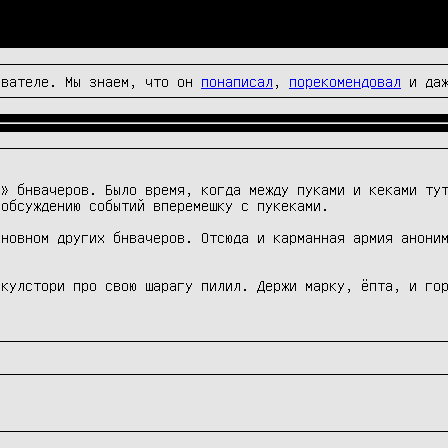
вателе. Мы знаем, что он
понаписал
,
порекомендовал
и да
» бнвачеров. Было время, когда между пуками и кеками тут
обсуждению событий вперемешку с пукеками.

новном других бнвачеров. Отсюда и карманная армия аноним
 кулстори про свою шарагу пилил. Держи марку, ёпта, и го