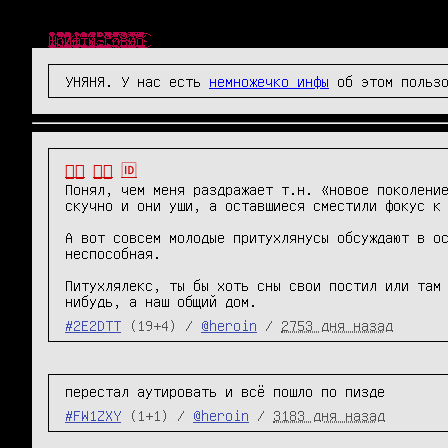
Ш̴̴̜̥͍͕̼̙̱͙͎͍̘̀̐̔́̾̃͒̈̔̎́́͜р̧̛̺͖͖̯̖ͧͤ͋̅̽ͧ̈̐̽̆̐͋ͤͦͬ͛̃̑͞͞и̒ͥͤͯ͂ͣ̐̉̑ͫ̉̑҉̛͏̸̻͕͇͚̤͕̯̱̳͉ͅф̴̴̡̟̞͙̙̻͍̦͔̤̞̔̓́̍͗̚͢͞ͅт̨̐ͫ̂͊̄̃ͥͪ͏̫̺͍̞̼͈̩̥̜͔͜͜ы̸̴̱̺̼̠̦͍͍͍̱̖͔̖̱͉̅͑͌͒ͫ͒̀ͥ͐ͤ̅͘̕.̵̴̡̭̼̮͖͈̙͖͖̲̮̬͍͙̼̯̦̮̮ͦ̆̀̑̌ͮͧͣͯ̔̂́͟г͌ͮ̏̈͂ͯ̚҉̛̙̬̘̲̗͇͕̠̙͙̼̩͚̀͘͞ͅо̷̥̯̘̓ͤ̽͒̋̉̀̂̄̒̓̊ͨ͛́̌ͤ̂̀͠в̶̒͒̓̏̓̚҉̛̙̘̺̰̮̼̟̼̥̟̘̠̜͜н̸̷̸̲̝͈͙̰̟̻̟̰̜̟̗͎̻̻͍̿̔̃ͨ͑о̔̀̋ͫ̇̿̐ͫ͌͗ͩ҉̨̜̙̙͈͍̮̮̼̙̘̞̕͜͡
УНЯНЯ. У нас есть
немножечко инфы
об этом пользо
👎🏻
👎🏽
🆔
Понял, чем меня раздражает т.н. «новое поколение
скучно и они уши, а оставшиеся сместили фокус к 
А вот совсем молодые притухлянусы обсуждают в ос
неспособная.

Питухлялекс, ты бы хоть сны свои постил или там
нибудь, а наш общий дом.
#2E2DTT
(19+4) /
@heroin
/
2753 дня назад
перестал аутировать и всё пошло по пизде
#FW1ZXY
(1+1) /
@heroin
/
3183 дня назад