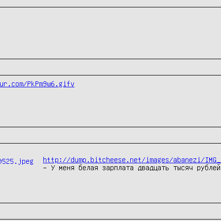
ur.com/PkPm9w6.gifv
http://dump.bitcheese.net/images/abanezi/IMG_
– У меня белая зарплата двадцать тысяч рублей.