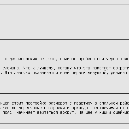
-то дизайнерских веществ, начинаю пробиваться через толп
 сломана. Что к лучшему, потому что это помогает сократи
й. Эта девочка оказывается моей первой девушкой, реально
ишек стоит постройка размером с квартиру в спальном райо
акие же деревянные постройки и природа, неотличимая от с
о пояс, начинает вертеться вокруг. На шее у мишки ошейни