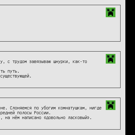
у, с трудом завязываю шнурки, как-то 
ть путь.

 существующей.
не. Слоняемся по убогим комнатушкам, нигде 
редней полосы России.

к, на нём написано «довольно ласковый».