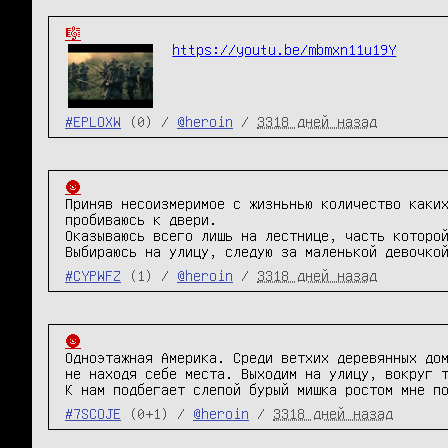
🎼
https://youtu.be/mbmxn11u19Y
#EPLOXW
(0) /
@heroin
/
3318 дней назад
🌚
Приняв несоизмеримое с жизньнью количество каких
пробиваюсь к двери.

Оказываюсь всего лишь на лестнице, часть которой
Выбираюсь на улицу, следую за маленькой девочко
#CYPWFZ
(1) /
@heroin
/
3318 дней назад
🌚
Одноэтажная Америка. Среди ветхих деревянных дом
не находя себе места. Выходим на улицу, вокруг т
К нам подбегает слепой бурый мишка ростом мне п
#7SCOJE
(0+1) /
@heroin
/
3318 дней назад