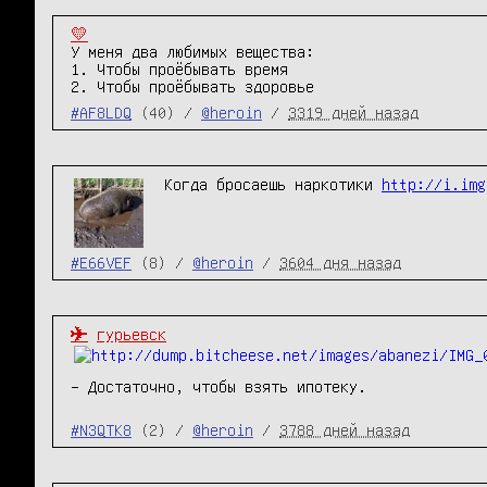
💛
У меня два любимых вещества:

1. Чтобы проёбывать время

2. Чтобы проёбывать здоровье
#AF8LDQ
(40) /
@heroin
/
3319 дней назад
Когда бросаешь наркотики 
http://i.img
#E66VEF
(8) /
@heroin
/
3604 дня назад
✈️
гурьевск
– Достаточно, чтобы взять ипотеку.
#N3QTK8
(2) /
@heroin
/
3788 дней назад