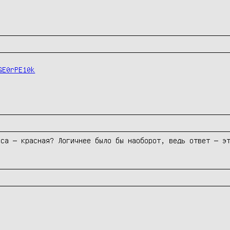
GE0rPE10k
са — красная? Логичнее было бы наоборот, ведь ответ — эт