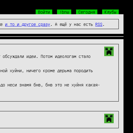
Войти
!bnw
Сегодня
Клубы
же
и то и другое сразу
. А ещё у нас есть
RSS
.
 обсуждали идеи. Потом идеологам стало 
ной хуйни, ничего кроме дерьма породить 
рдо неси знамя бнв, бнв это не хуйня какая-