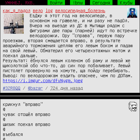
УМННБJ, ЯХВ.
Войти
!bnw
Сегодня
Клубы
как_я_падол
вело
log
велосипедная_болезнь
ЕзДжу я этот год на велосипеде, в 
основном на грæвеле, и ни разу не падОл.

Вчера на выезде из ДС в Мытищи рядом с 
фигурами две пары (парней) идут по встречке 
велодорожки. Ору "справа", первую пару 
проезжаю, вторая смещается вправо, в результате 
аварийного торможения цепляю его левым боком и падаю 
на свой левый. Обматерил его четырехэтажных матом и 
поехал дальше.

Результат: ёбнулся левым коленом об раму и левой же 
щиколоткой обо что-то, до сих пор побаливает. Левый 
пистолет провернуло на хомуте, ща пойду перебирать.

https://i.imgur.com/dfvNygm.jpeg
#32R8QQ
/
@bazar
/
724 дня назад
крикнул "вправо"

@

чувак отошёл вправо

@

шизик поехал вправо

@

въебался

@
