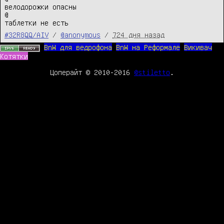
велодорожки опасны

@

таблетки не есть
#32R8QQ/AIV
/
@anonymous
/
724 дня назад
BnW для ведрофона
BnW на Реформале
Викивач
Котятки
Цоперайт © 2010-2016
@stiletto
.