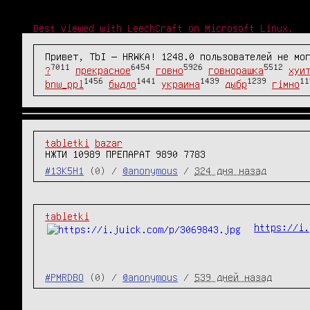
Best viewed with LeechCraft on Microsoft Linux.
Привет, TbI — HRWKA! 1248.0 пользователей не мо
7011
6454
5926
5512
?
прекрасное
говно
говнорашка
хуи
1456
1441
1439
1239
11
bnw_ppl
быдло
украина
дыбр
гімно
tabletki
bazar
НЖТИ 10989 ПРЕПАРАТ 9890 7783
#13K5H1
(0) /
@anonymous
/
324 дня назад
tabletki
https://i.
#PMRDBO
(0) /
@anonymous
/
539 дней назад