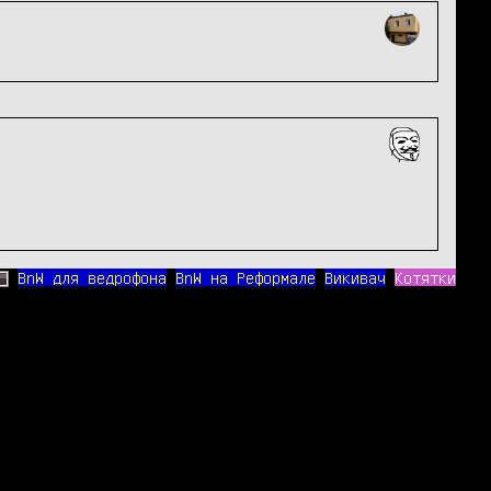
BnW для ведрофона
BnW на Реформале
Викивач
Котятки