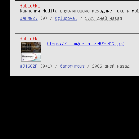
tabletki
Компания Mudita опубликовала исходные тексты мо
#APMGZ7
(0) /
@glupovat
/
1729 дней назад
tabletki
https://i.imgur.com/rRFfvSG.jpg
#91682F
(0+1) /
@anonymous
/
2006 дней назад