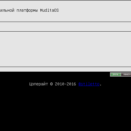
бильной платформы MuditaOS
Цоперайт © 2010-2016
@stiletto
.