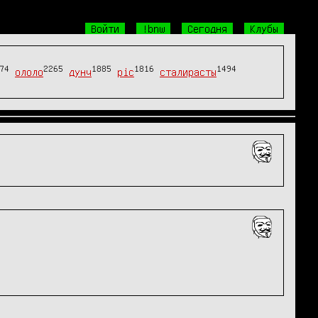
Войти
!bnw
Сегодня
Клубы
74
2265
1885
1816
1494
ололо
дунч
pic
сталирасты