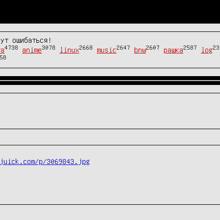
гут ошибаться!
4738
3078
2668
2647
2607
2587
23
та
anime
linux
music
bnw
рашка
log
58
juick.com/p/3069843.jpg