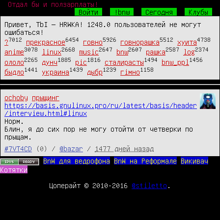
Отдал бы и ползарплаты!
Войти
!bnw
Сегодня
Клубы
Привет, TbI — HRWKA! 1248.0 пользователей не могут
ошибаться!
7012
6454
5926
5512
4738
?
прекрасное
говно
говнорашка
хуита
3078
2668
2647
2607
2587
2374
anime
linux
music
bnw
рашка
log
2265
1885
1816
1494
1456
ололо
дунч
pic
сталирасты
bnw_ppl
1441
1439
1239
1158
быдло
украина
дыбр
гімно
ochoby
прыщинг
https://basis.gnulinux.pro/ru/latest/basis/header
/interview.html#linux
Норм.

Блин, я до сих пор не могу отойти от четверки по 
прыщам.
#7VT4CD
(0) /
@bazar
/
1477 дней назад
BnW для ведрофона
BnW на Реформале
Викивач
Котятки
Цоперайт © 2010-2016
@stiletto
.