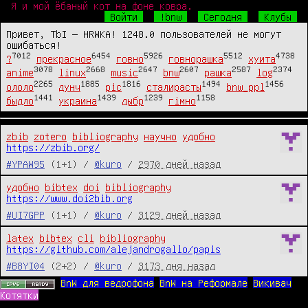
Я и мой ёбаный кот на фоне ковра.
Войти
!bnw
Сегодня
Клубы
Привет, TbI — HRWKA! 1248.0 пользователей не могут
ошибаться!
7012
6454
5926
5512
4738
?
прекрасное
говно
говнорашка
хуита
3078
2668
2647
2607
2587
2374
anime
linux
music
bnw
рашка
log
2265
1885
1816
1494
1456
ололо
дунч
pic
сталирасты
bnw_ppl
1441
1439
1239
1158
быдло
украина
дыбр
гімно
zbib
zotero
bibliography
научно
удобно
https://zbib.org/
#YPAW95
(1+1) /
@kuro
/
2970 дней назад
удобно
bibtex
doi
bibliography
https://www.doi2bib.org
#UI7GPP
(1+1) /
@kuro
/
3129 дней назад
latex
bibtex
cli
bibliography
https://github.com/alejandrogallo/papis
#B8YI04
(2+2) /
@kuro
/
3173 дня назад
BnW для ведрофона
BnW на Реформале
Викивач
Котятки