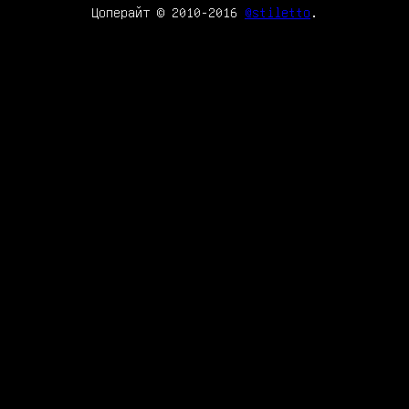
Цоперайт © 2010-2016
@stiletto
.