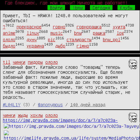
Где блекджек, где мои шлюхи? Ничерта не работает!
Войти
!bnw
Сегодня
Клубы
Привет, TbI — HRWKA! 1248.0 пользователей не могут
ошибаться!
7012
6454
5926
5512
4738
?
прекрасное
говно
говнорашка
хуита
3078
2668
2647
2607
2587
2374
anime
linux
music
bnw
рашка
log
2265
1885
1816
1494
1456
ололо
дунч
pic
сталирасты
bnw_ppl
1441
1439
1239
1158
быдло
украина
дыбр
гімно
til
чинки
пидоры
ололо
Забавный факт. Китайское слово "товарищ" теперь 
сленг для обозначения гомосексуалиста. Еще более 
забавный факт: пожилые люди, выросшие во время 
культурной революции, иногда до сих пор используют 
это слово в старом значении, так что услышать, как 
тебя называет гомосексуалистом случайный старик, не 
редкость.
#L04L1Y
(3) /
@anonymous
/
140 дней назад
чинки
жыды
хохлы
ололо
https://img.pravda.com/images/doc/a/7/a7c023a-