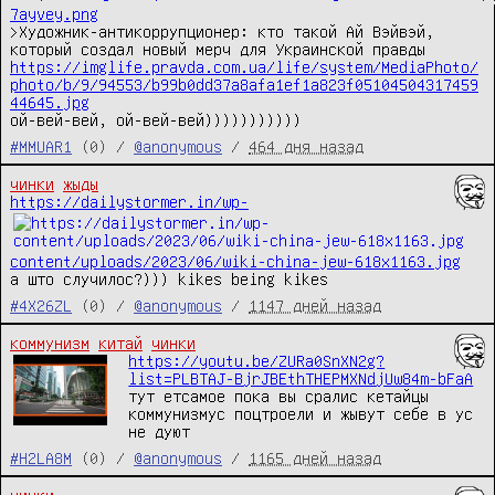
7ayvey.png
>Художник-антикоррупционер: кто такой Ай Вэйвэй, 
https://imglife.pravda.com.ua/life/system/MediaPhoto/
photo/b/9/94553/b99b0dd37a8afa1ef1a823f05104504317459
44645.jpg
ой-вей-вей, ой-вей-вей)))))))))))
#MMUAR1
(0) /
@anonymous
/
464 дня назад
чинки
жыды
https://dailystormer.in/wp-
content/uploads/2023/06/wiki-china-jew-618x1163.jpg
а што случилос?))) kikes being kikes
#4X26ZL
(0) /
@anonymous
/
1147 дней назад
коммунизм
китай
чинки
https://youtu.be/ZURa0SnXN2g?
list=PLBTAJ-BjrJBEthTHEPMXNdjUw84m-bFaA
тут етсамое пока вы сралис кетайцы 
коммунизмус поцтроели и жывут себе в ус 
не дуют
#H2LA8M
(0) /
@anonymous
/
1165 дней назад