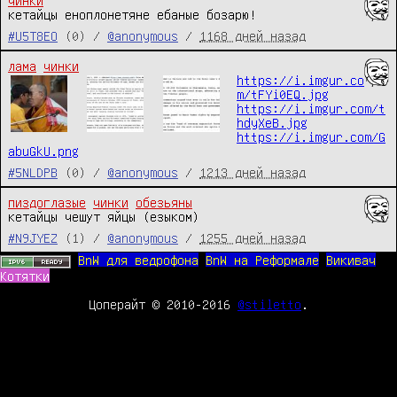
чинки
кетайцы еноплонетяне ебаные бозарю!
#U5T8EO
(0) /
@anonymous
/
1168 дней назад
лама
чинки
https://i.imgur.co
m/tFYi0EQ.jpg
https://i.imgur.com/t
hdyXeB.jpg
https://i.imgur.com/G
abuGkU.png
#5NLDPB
(0) /
@anonymous
/
1213 дней назад
пиздоглазые
чинки
обезьяны
кетайцы чешут яйцы (езыком)
#N9JYEZ
(1) /
@anonymous
/
1255 дней назад
BnW для ведрофона
BnW на Реформале
Викивач
Котятки
Цоперайт © 2010-2016
@stiletto
.