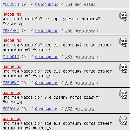
#ODSO9N
(0) /
@anonymous
/
764 дня назад
часов_яр
что там Часов Яр? не пора урезать дотации? 
#часов_яр
#AXP7WY
(0) /
@anonymous
/
766 дней назад
часов_яр
что там Часов Яр? все ещё фортеця? когда станет 
дотационным? #часов_яр
#1LAK1G
(0) /
@anonymous
/
787 дней назад
часов_яр
что там Часов Яр? все ещё фортеця? когда станет 
дотационным? #часов_яр
#3F0EK7
(0) /
@anonymous
/
846 дней назад
часов_яр
что там Часов Яр? уже сдали? когда сдадут? 
#часов_яр
#G09YLV
(0) /
@anonymous
/
852 дня назад
часов_яр
что там Часов Яр? все ещё фортеця? когда станет 
дотационным? #часов_яр