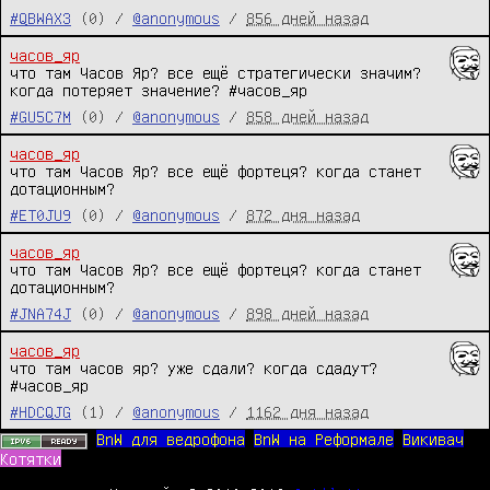
#QBWAX3
(0) /
@anonymous
/
856 дней назад
часов_яр
что там Часов Яр? все ещё стратегически значим? 
когда потеряет значение? #часов_яр
#GU5C7M
(0) /
@anonymous
/
858 дней назад
часов_яр
что там Часов Яр? все ещё фортеця? когда станет 
дотационным?
#ET0JU9
(0) /
@anonymous
/
872 дня назад
часов_яр
что там Часов Яр? все ещё фортеця? когда станет 
дотационным?
#JNA74J
(0) /
@anonymous
/
898 дней назад
часов_яр
что там часов яр? уже сдали? когда сдадут? 
#часов_яр
#HDCQJG
(1) /
@anonymous
/
1162 дня назад
BnW для ведрофона
BnW на Реформале
Викивач
Котятки