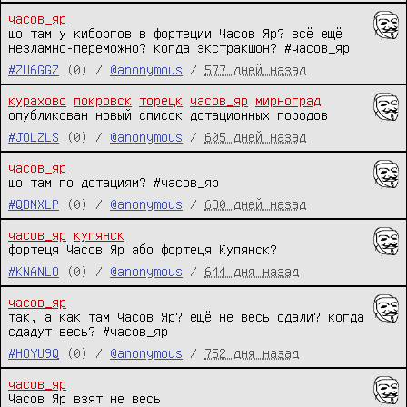
часов_яр
шо там у киборгов в фортеции Часов Яр? всё ещё 
незламно-переможно? когда экстракшон? #часов_яр
#ZU6GGZ
(0) /
@anonymous
/
577 дней назад
курахово
покровск
торецк
часов_яр
мирноград
опубликован новый список дотационных городов
#JOLZLS
(0) /
@anonymous
/
605 дней назад
часов_яр
шо там по дотациям? #часов_яр
#QBNXLP
(0) /
@anonymous
/
630 дней назад
часов_яр
купянск
фортеця Часов Яр або фортеця Купянск?
#KNANLO
(0) /
@anonymous
/
644 дня назад
часов_яр
так, а как там Часов Яр? ещё не весь сдали? когда 
сдадут весь? #часов_яр
#HOYU9Q
(0) /
@anonymous
/
752 дня назад
часов_яр
Часов Яр взят не весь