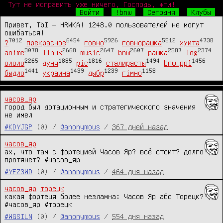
Тут не исправить уже ничего, Господь, жги!
Войти
!bnw
Сегодня
Клубы
Привет, TbI — HRWKA! 1248.0 пользователей не могут
ошибаться!
7012
6454
5926
5512
4738
?
прекрасное
говно
говнорашка
хуита
3078
2668
2647
2607
2587
2374
anime
linux
music
bnw
рашка
log
2265
1885
1816
1494
1456
ололо
дунч
pic
сталирасты
bnw_ppl
1441
1439
1239
1158
быдло
украина
дыбр
гімно
часов_яр
город был дотационным и стратегического значения 
не имел
#KDYJGP
(0) /
@anonymous
/
367 дней назад
часов_яр
ах, что там с фортецией Часов Яр? всё стоит? долго 
протянет? #часов_яр
#YFZ3WD
(0) /
@anonymous
/
464 дня назад
часов_яр
торецк
какая фортеця более незламна: Часов Яр або Торецк? 
#часов_яр #торецк
#WGSILN
(0) /
@anonymous
/
554 дня назад