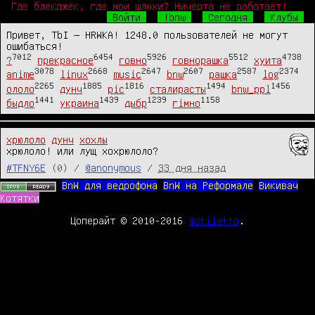
Где блекджек, где мои шлюхи? Ничерта не работает!
Войти
!bnw
Сегодня
Клубы
Привет, TbI — HRWKA! 1248.0 пользователей не могут
ошибаться!
7012
6454
5926
5512
4738
?
прекрасное
говно
говнорашка
хуита
3078
2668
2647
2607
2587
2374
anime
linux
music
bnw
рашка
log
2265
1885
1816
1494
1456
ололо
дунч
pic
сталирасты
bnw_ppl
1441
1439
1239
1158
быдло
украина
дыбр
гімно
хрюлоло
дунч
хохлы
хрюлоло! или лущ хохрюлоло? 
#TFNY6E
(0) /
@anonymous
/
33 дня назад
BnW для ведрофона
BnW на Реформале
Викивач
Котятки
Цоперайт © 2010-2016
@stiletto
.