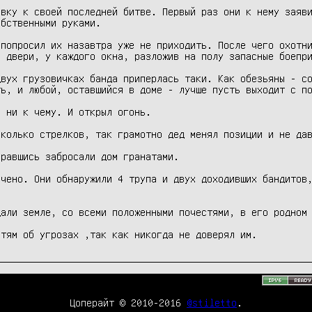
вку к своей последней битве. Первый раз они к нему заяви
бственными руками.

попросил их назавтра уже не приходить. После чего охотни
 двери, у каждого окна, разложив на полу запасные боепри
вух грузовичках банда приперлась таки. Как обезьяны - со
ь, и любой, оставшийся в доме - лучше пусть выходит с по
 ни к чему. И открыл огонь.

колько стрелков, так грамотно дед менял позиции и не дав
равшись забросали дом гранатами.

чено. Они обнаружили 4 трупа и двух доходивших бандитов,
али земле, со всеми положенными почестями, в его родном 
стям об угрозах ,так как никогда не доверял им.
Цоперайт © 2010-2016
@stiletto
.