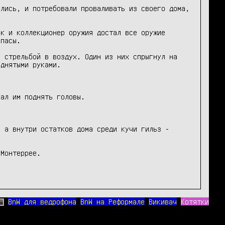
лись, и потребовали проваливать из своего дома, 
к и коллекционер оружия достал все оружие 
пасы.

 стрельбой в воздух. Один из них спрыгнул на 
днятыми руками.

ал им поднять головы.

 а внутри остатков дома среди кучи гильз - 
Монтеррее.

BnW для ведрофона
BnW на Реформале
Викивач
Котятки