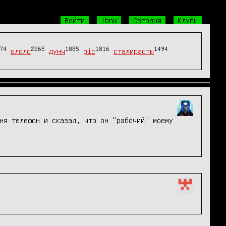
Войти
!bnw
Сегодня
Клубы
74
2265
1885
1816
1494
ололо
дунч
pic
сталирасты
ня телефон и сказал, что он "рабочий" моему 