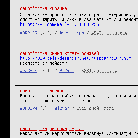
самооборона
украина
Я теперь не просто фашист-экстремист-террорист,
спокойно жарить шашлыки в два часа ночи и ремон
https://vk.com/wall-66781468_2253
#BR2LOR
(4+3) /
@xenomorph
/
4549 дней назад
самооборона
химия
хотеть
бомжвей
?
http://www.self-defender.net/russian/diy7.htm
Изопропанол пойдёт?
#VZGEJS
(0+1) /
@l29ah
/
5331 день назад
самооборона
москва
Брызните мне кто-нибудь в глаза перцовкой или че
это говно хоть чем-то полезно.
#9NS5V4
(9) /
@l29ah
/
5512 дней назад
самооборона
мексика
repost
Мексиканский наркокартель выдвинул ультиматум 77