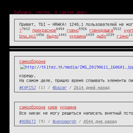
Бабушка, смотри, я сделал двач!
Привет, TbI — HRWKA! 1248.1 пользователей не мо
7012
6454
5926
5512
?
прекрасное
говно
говнорашка
хуи
1456
1441
1439
1239
11
bnw_ppl
быдло
украина
дыбр
гімно
самооборона
корешу.

На самом деле, пришло время спаивать элементы п
#K0FC5J
(1) /
@bazar
/
2614 дней назад
самооборона
киев
украина
Все никак не могу решиться написать внятный пст
#0OB6TI
(9) /
@xenomorph
/
4544 дня назад