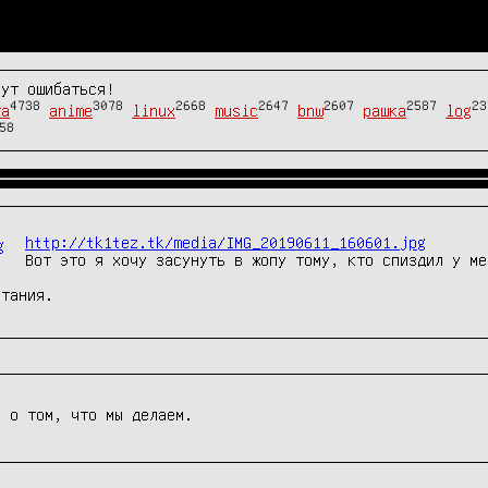
гут ошибаться!
4738
3078
2668
2647
2607
2587
23
та
anime
linux
music
bnw
рашка
log
58
http://tk1tez.tk/media/IMG_20190611_160601.jpg
Вот это я хочу засунуть в жопу тому, кто спиздил у ме
итания.
о о том, что мы делаем.