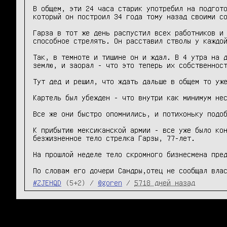
В общем, эти 24 часа старик употребил на подгото
который он построил 34 года тому назад своими со
Гарза в тот же день распустил всех работников и 
способное стрелять. Он расставил стволы у каждой
Так, в темноте и тишине он и ждал. В 4 утра на д
землю, и заорал - что это теперь их собственност
Тут дед и решил, что ждать дальше в общем то уже
Картель был убежден - что внутри как минимум нес
Все же они быстро опомнились, и потихоньку подоб
К прибытию мексиканской армии - все уже было кон
безжизненное тело стрелка Гарзы, 77-лет.

На прошлой неделе тело скромного бизнесмена пред
По словам его дочери Сандры,отец не сообщал вла
#ZJEHQD
(5+2) /
@goren
/
5718 дней назад