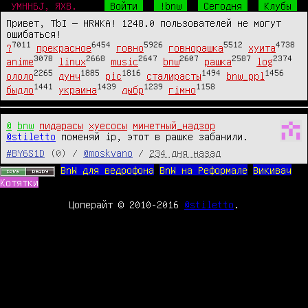
УМННБJ, ЯХВ.
Войти
!bnw
Сегодня
Клубы
Привет, TbI — HRWKA! 1248.0 пользователей не могут
ошибаться!
7011
6454
5926
5512
4738
?
прекрасное
говно
говнорашка
хуита
3078
2668
2647
2607
2587
2374
anime
linux
music
bnw
рашка
log
2265
1885
1816
1494
1456
ололо
дунч
pic
сталирасты
bnw_ppl
1441
1439
1239
1158
быдло
украина
дыбр
гімно
@
bnw
пидарасы
хуесосы
минетный_надзор
@stiletto
 поменяй ip, этот в рашке забанили.
#BY6S1D
(0) /
@moskvano
/
234 дня назад
BnW для ведрофона
BnW на Реформале
Викивач
Котятки
Цоперайт © 2010-2016
@stiletto
.