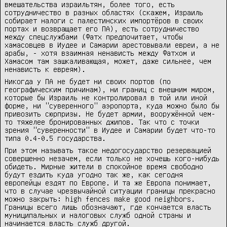
вмешательства израильтян, более того, есть
сотрудничество в разных областях (скажем, Израиль
собирает налоги с палестинских импортёров в своих
портах и возвращает его ПА), есть сотрудничество
между спецслужбами (Фатх предпочитает, чтобы
хамасовцев в Иудее и Самарии арестовывали евреи, а не
арабы, - хотя взаимная ненависть между Фатхом и
Хамасом там зашкаливающая, может, даже сильнее, чем
ненависть к евреям).
Никогда у ПА не будет ни своих портов (по
географическим причинам), ни границ с внешним миром,
которые бы Израиль не контролировал в той или иной
форме, ни "суверенного" аэропорта, куда можно было бы
привозить сюрпризы. Не будет армии, вооружённой чем-
то тяжелее бронированных джипов. Так что с точки
зрения "суверенности" в Иудее и Самарии будет что-то
типа 0.4-0.5 государства.
При этом называть такое недогосударство резервацией
совершенно незачем, если только не хочешь кого-нибудь
обидеть. Мирные жители в спокойное время свободно
будут ездить куда угодно так же, как сегодня
европейцы ездят по Европе. И та же Европа понимает,
что в случае чрезвычайной ситуации границы прекрасно
можно закрыть: high fences make good neighbors.
Границы всего лишь обозначают, где кончается власть
муниципальных и налоговых служб одной страны и
начинается власть служб другой.