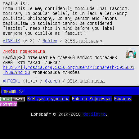
capitalist.

From this we may confidently conclude that fascism, 
contrary to popular belief, is in fact a left-wing 
political philosophy. So any person who favors 
capitalism to socialism cannot be considered 
“fascist”. Keep this in mind before you label 
everyone you dislike as “fascist”."
#TNRLIK
(0+2) /
@o01eg
/
3459 дней назад
ликбез
говнорашка
Вербицкий отвечает на главный вопрос последних
дней: кто такая Глинка?
http://lj.rossia.org.3s3s.org/users/tiphareth/2035691
.html?nc=28
#говнорашка #ликбез
#WTQEKL
(11+1) /
@goren
/
3510 дней назад
Раньше >>
BnW для ведрофона
BnW на Реформале
Викивач
Котятки
Цоперайт © 2010-2016
@stiletto
.