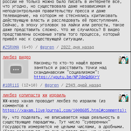
россии не только можно было писать в интернете всё,
что угодно, но существовала даже независимая и
неподконтрольная правительству пресса и даже
телевидение, на котором не стеснялись критиковать
действующую власть и расследовать её преступления.
Сейчас, в эпоху уголовок за лайки или репосты, такое
даже представить сложно. Что же случилось? В видео
представлены основные этапы того процесса, который
привёл нас к существующей ситуации.
#Z5RXMA
(6+9) /
@goren
/
2822 дня назад
ликбез
видео
Наконец-то кто-то нашёл время
заняться и расставить точки над
скандинавским "социализмом":
https://youtu.be/NPJdeQd6KrY
#18R11S
(12+10) /
@goren
/
2949 дней назад
ликбез
копипаста
жж
израиль
ЖЖ-юзер xaxam проводит лекбез по израилю (из
комментов к
https://xaxam.livejournal.com/1008685.html#comments):
Ну, что поделать, не вписывается наша реальность в
существующие парадигмы. Тут число "суверенных"
государств измеряется не целыми числами, а дробными.