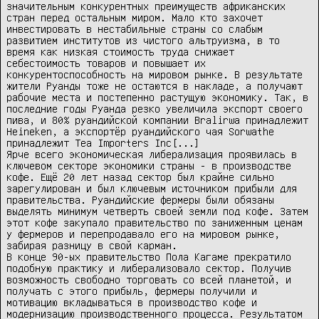
значительным конкурентных преимуществ африканских 
стран перед остальным миром. Мало кто захочет 
инвестировать в нестабильные страны со слабым 
развитием институтов из чистого альтруизма, в то 
время как низкая стоимость труда снижает 
себестоимость товаров и повышает их 
конкурентоспособность на мировом рынке. В результате 
жители Руанды тоже не остаются в накладе, а получают 
рабочие места и постепенно растущую экономику. Так, в 
последние годы Руанда резко увеличила экспорт своего 
пива, и 80% руандийской компании Bralirwa принадлежит 
Heineken, а экспортёр руандийского чая Sorwathe 
принадлежит Tea Importers Inc[...]

Ярче всего экономическая либерализация проявилась в 
ключевом секторе экономики страны - в производстве 
кофе. Ещё 20 лет назад сектор был крайне сильно 
зарегулирован и был ключевым источником прибыли для 
правительства. Руандийские фермеры были обязаны 
выделять минимум четверть своей земли под кофе. Затем 
этот кофе закупало правительство по заниженным ценам 
у фермеров и перепродавало его на мировом рынке, 
забирая разницу в свой карман.

В конце 90-ых правительство Пола Кагаме прекратило 
подобную практику и либерализовало сектор. Получив 
возможность свободно торговать со всей планетой, и 
получать с этого прибыль, фермеры получили и 
мотивацию вкладываться в производство кофе и 
модернизацию производственного процесса. Результатом 