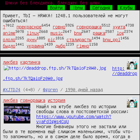
Шлюхи без блекджека, блекджек без шлюх.
Войти
!bnw
Сегодня
Клубы
Привет, TbI — HRWKA! 1248.1 пользователей не могут
ошибаться!
7012
6454
5926
5512
4738
?
прекрасное
говно
говнорашка
хуита
3078
2668
2647
2607
2587
2374
anime
linux
music
bnw
рашка
log
2265
1885
1816
1494
1456
ололо
дунч
pic
сталирасты
bnw_ppl
1441
1439
1239
1158
быдло
украина
дыбр
гімно
ликбез
картинка
http:
//deaddrop
.ftp.sh/7kTQaioFz0W0.jpg
#XJTDJ4
(4+8) /
@goren
/
1990 дней назад
ликбез
говнорашка
история
Нашёл на ютубе ликбез по истории
свободы слова в постсоветской россии:
https://www.youtube.com/watch?
v=aFdIgWs4CqU
Многие бнвачеры этого не застали или
были в те времена ещё слишком маленькими, чтобы что-
то запомнить, но и в самом деле было время, когда в