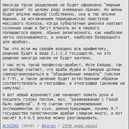
Никогда такое разделение не будет оформлено "мирным
договором" по целому ряду очевидных причин. Но жизнь
будет вполне мирной (собственно, она и так вполне
мирная, за исключением периодических приступов
массового психоза, когда пубертатные девочки хватают
кухонные ножи и бегут втыкать их в первого
попавшегося еврея, обычно религиозного, как наиболее
легко опознаваемого, а значит, наиболее безвредного
для арабов).
Так что если мы сведём воедино всю арифметику,
решение будет в виде 2.1-2.2 государств, но это
решение никогда никем не будет зачтено.
У нас есть такой профессор-арабист, Моти Кейдар, так
он вообще считает, что арабы Иудеи и Самарии должны
самоорганизоваться в "объединённые эмираты" (числом
6-7-9), и такое деление будет естественным образом
соответствовать и географии, и этнографии (делению на
хамуллы).
А вот левый журналист уже начинает ломать руки и
посыпать голову пеплом, мол, "размежевание с Газой
было ошибкой". Я-то считаю это размежевание
экспериментом in vivo, демонстрирующим, почему 0.7
государства палестинским арабам слишком много, а вот
насчёт 0.4-0.5 вполне можно разговаривать.
#LNIDNS
(34+8) /
@goren
/
2998 дней назад