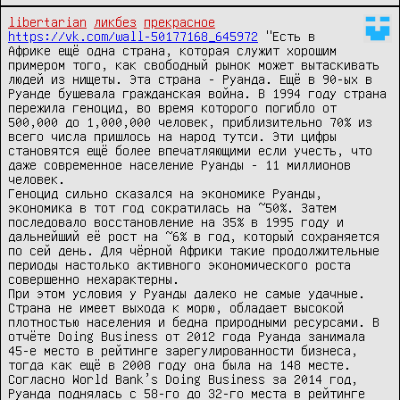
libertarian
ликбез
прекрасное
https://vk.com/wall-50177168_645972
 "Есть в 
Африке ещё одна страна, которая служит хорошим 
примером того, как свободный рынок может вытаскивать 
людей из нищеты. Эта страна - Руанда. Ещё в 90-ых в 
Руанде бушевала гражданская война. В 1994 году страна 
пережила геноцид, во время которого погибло от 
500,000 до 1,000,000 человек, приблизительно 70% из 
всего числа пришлось на народ тутси. Эти цифры 
становятся ещё более впечатляющими если учесть, что 
даже современное население Руанды - 11 миллионов 
человек.

Геноцид сильно сказался на экономике Руанды, 
экономика в тот год сократилась на ~50%. Затем 
последовало восстановление на 35% в 1995 году и 
дальнейший её рост на ~6% в год, который сохраняется 
по сей день. Для чёрной Африки такие продолжительные 
периоды настолько активного экономического роста 
совершенно нехарактерны.

При этом условия у Руанды далеко не самые удачные. 
Страна не имеет выхода к морю, обладает высокой 
плотностью населения и бедна природными ресурсами. В 
отчёте Doing Business от 2012 года Руанда занимала 
45-е место в рейтинге зарегулированности бизнеса, 
тогда как ещё в 2008 году она была на 148 месте. 
Согласно World Bank’s Doing Business за 2014 год, 
Руанда поднялась с 58-го до 32-го места в рейтинге 