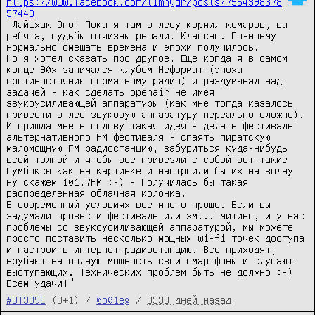
https://www.facebook.com/timhydr/posts/7564398378
57443
"Лайфхак Ого! Пока я там в лесу кормил комаров, вы 
ребята, судьбы отчизны решали. Классно. По-моему 
нормально смешать времена и эпохи получилось.

Но я хотел сказать про другое. Еще когда я в самом 
конце 90х занимался клубом Неформат (эпоха 
противостоянию форматному радио) я раздумывал над 
задачей - как сделать openair не имея 
звукоусиливающей аппаратуры (как мне тогда казалось 
привести в лес звуковую аппаратуру нереально сложно). 
И пришла мне в голову такая идея - делать фестиваль 
альтернативного FM фестиваля - спаять пиратскую 
маломощную FM радиостанцию, забуриться куда-нибудь 
всей толпой и чтобы все привезли с собой вот такие 
бумбоксы как на картинке и настроили бы их на волну 
ну скажем 101,7FM :-) - Получилась бы такая 
распределенная облачная колонка.

В современный условиях все много проще. Если вы 
задумали провести фестиваль или хм... митинг, и у вас 
проблемы со звукоусиливающей аппаратурой, мы можете 
просто поставить несколько мощных wi-fi точек доступа 
и настроить интернет-радиостанцию. Все приходят, 
врубают на полную мощность свои смартфоны и слушают 
выступающих. Технических проблем быть не должно :-)

Всем удачи!"
#UT339E
(3+1) /
@o01eg
/
3338 дней назад