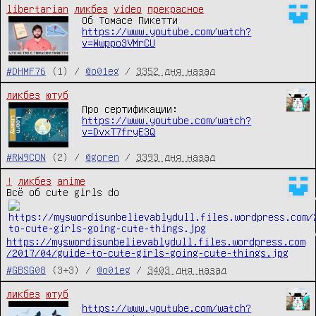
libertarian
ликбез
video
прекрасное
Об Томасе Пикетти 
https://www.youtube.com/watch?
v=Wwppo3VMrCU
#DHMF76
(1) /
@o01eg
/
3352 дня назад
ликбез
ютуб
Про сертификации:
https://www.youtube.com/watch?
v=DvxT7fryE3Q
#RW9CON
(2) /
@goren
/
3393 дня назад
!
ликбез
anime
Всё об cute girls do 
https://myswordisunbelievablydull.files.wordpress.com
/2017/04/guide-to-cute-girls-going-cute-things.jpg
#GBSG08
(3+3) /
@o01eg
/
3403 дня назад
ликбез
ютуб
https://www.youtube.com/watch?