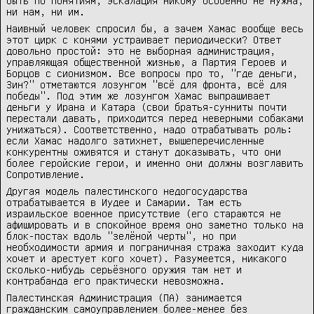
быть по понятиям, эскалация никому особенно не нужна,
ни нам, ни им.
Наивный человек спросил бы, а зачем Хамас вообще весь
этот цирк с конями устраивает периодически? Ответ
довольно простой: это не выборная администрация,
управляющая общественной жизнью, а Партия Героев и
Борцов с сионизмом. Все вопросы про то, "где деньги,
Зин?" отметаются лозунгом "всё для фронта, всё для
победы". Под этим же лозунгом Хамас выпрашивает
деньги у Ирана и Катара (свои братья-сунниты почти
перестали давать, приходится перед неверными собаками
унижаться). Соответственно, надо отрабатывать роль:
если Хамас надолго затихнет, вышеперечисленные
конкурентны оживятся и станут доказывать, что они
более геройские герои, и именно они должны возглавить
Сопротивление.
Другая модель палестинского недогосударства
отрабатывается в Иудее и Самарии. Там есть
израильское военное присутствие (его стараются не
афишировать и в спокойное время оно заметно только на
блок-постах вдоль "зелёной черты", но при
необходимости армия и пограничная стража заходит куда
хочет и арестует кого хочет). Разумеется, никакого
сколько-нибудь серьёзного оружия там нет и
контрабанда его практически невозможна.
Палестинская Администрация (ПА) занимается
гражданским самоуправлением более-менее без