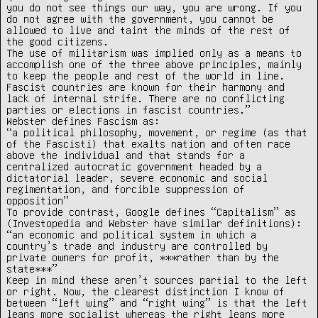
you do not see things our way, you are wrong. If you 
do not agree with the government, you cannot be 
allowed to live and taint the minds of the rest of 
the good citizens.

The use of militarism was implied only as a means to 
accomplish one of the three above principles, mainly 
to keep the people and rest of the world in line. 
Fascist countries are known for their harmony and 
lack of internal strife. There are no conflicting 
parties or elections in fascist countries.”

Webster defines Fascism as:

“a political philosophy, movement, or regime (as that 
of the Fascisti) that exalts nation and often race 
above the individual and that stands for a 
centralized autocratic government headed by a 
dictatorial leader, severe economic and social 
regimentation, and forcible suppression of 
opposition”

To provide contrast, Google defines “Capitalism” as 
(Investopedia and Webster have similar definitions):

“an economic and political system in which a 
country’s trade and industry are controlled by 
private owners for profit, ***rather than by the 
state***”

Keep in mind these aren’t sources partial to the left 
or right. Now, the clearest distinction I know of 
between “left wing” and “right wing” is that the left 
leans more socialist whereas the right leans more 