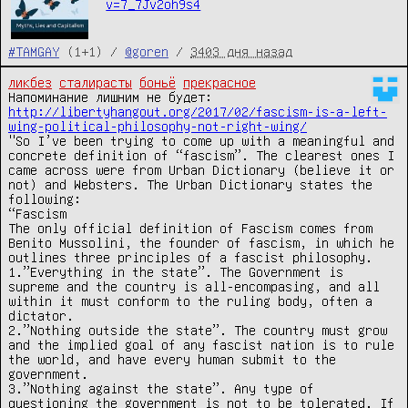
v=7_7Jv2oh9s4
#TAMGAY
(1+1) /
@goren
/
3403 дня назад
ликбез
сталирасты
боньё
прекрасное
Напоминание лишним не будет: 
http://libertyhangout.org/2017/02/fascism-is-a-left-
wing-political-philosophy-not-right-wing/
"So I’ve been trying to come up with a meaningful and 
concrete definition of “fascism”. The clearest ones I 
came across were from Urban Dictionary (believe it or 
not) and Websters. The Urban Dictionary states the 
following:

“Fascism

The only official definition of Fascism comes from 
Benito Mussolini, the founder of fascism, in which he 
outlines three principles of a fascist philosophy.

1.”Everything in the state”. The Government is 
supreme and the country is all-encompasing, and all 
within it must conform to the ruling body, often a 
dictator.

2.”Nothing outside the state”. The country must grow 
and the implied goal of any fascist nation is to rule 
the world, and have every human submit to the 
government.

3.”Nothing against the state”. Any type of 
questioning the government is not to be tolerated. If 