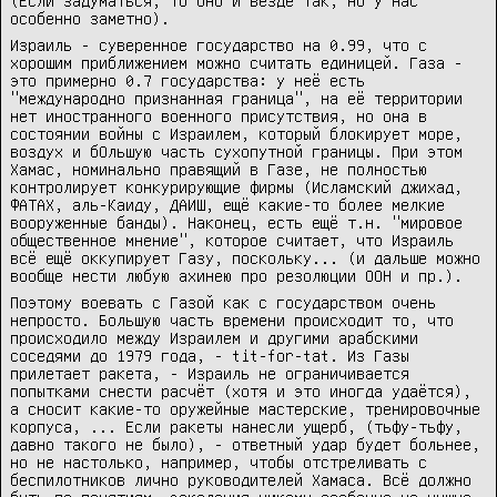
(Если задуматься, то оно и везде так, но у нас
особенно заметно).
Израиль - суверенное государство на 0.99, что с
хорошим приближением можно считать единицей. Газа -
это примерно 0.7 государства: у неё есть
"международно признанная граница", на её территории
нет иностранного военного присутствия, но она в
состоянии войны с Израилем, который блокирует море,
воздух и бОльшую часть сухопутной границы. При этом
Хамас, номинально правящий в Газе, не полностью
контролирует конкурирующие фирмы (Исламский джихад,
ФАТАХ, аль-Каиду, ДАИШ, ещё какие-то более мелкие
вооруженные банды). Наконец, есть ещё т.н. "мировое
общественное мнение", которое считает, что Израиль
всё ещё оккупирует Газу, поскольку... (и дальше можно
вообще нести любую ахинею про резолюции ООН и пр.).
Поэтому воевать с Газой как с государством очень
непросто. Большую часть времени происходит то, что
происходило между Израилем и другими арабскими
соседями до 1979 года, - tit-for-tat. Из Газы
прилетает ракета, - Израиль не ограничивается
попытками снести расчёт (хотя и это иногда удаётся),
а сносит какие-то оружейные мастерские, тренировочные
корпуса, ... Если ракеты нанесли ущерб, (тьфу-тьфу,
давно такого не было), - ответный удар будет больнее,
но не настолько, например, чтобы отстреливать с
беспилотников лично руководителей Хамаса. Всё должно