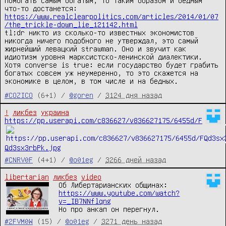
помогать самым богатым, то таким образом и бедным
что-то достанется:
https://www.realclearpolitics.com/articles/2014/01/07
/the_trickle-down_lie_121142.html
tl;dr никто из сколько-то известных экономистов
никогда ничего подобного не утверждал, это самый
жирнейший левацкий strawman. Оно и звучит как
идиотизм уровня марксистско-ленинской диалектики.
Хотя converse is true: если государство будет грабить
богатых совсем уж неумеренно, то это скажется на
экономике в целом, в том числе и на бедных.
#COZICO
(6+1) /
@goren
/
3124 дня назад
!
ликбез
украина
https://pp.userapi.com/c836627/v836627175/6455d/F
Qd3sx3rbPk.jpg
#CNRV0F
(4+1) /
@o01eg
/
3266 дней назад
libertarian
ликбез
video
Об Либертарианских общинах: 
https://www.youtube.com/watch?
v=_IB7NNflqng
Но про анкап он перегнул.
#2FVM0W
(15) /
@o01eg
/
3271 день назад