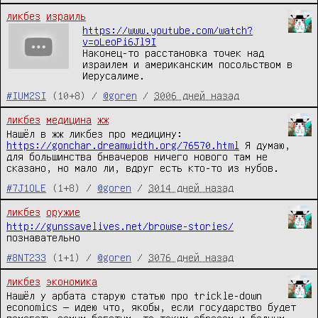
ликбез
израиль
https://www.youtube.com/watch?
v=oLeoPi6Jl9I
Наконец-то расстановка точек над
израилем и американским посольством в
Иерусалиме.
#IUM2SI
(10+8) /
@goren
/
3006 дней назад
ликбез
медицина
жж
Нашёл в жж ликбез про медицину:
https://gonchar.dreamwidth.org/76570.html
Я думаю,
для большинства бнвачеров ничего нового там не
сказано, но мало ли, вдруг есть кто-то из нубов.
#7J1OLE
(1+8) /
@goren
/
3014 дней назад
ликбез
оружие
http://gunssavelives.net/browse-stories/
познавательно
#8NT233
(1+1) /
@goren
/
3076 дней назад
ликбез
экономика
Нашёл у арбата старую статью про trickle-down
economics — идею что, якобы, если государство будет