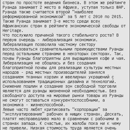
стран по простоте ведения бизнеса. В этом же рейтинге 
Руанда занимает 2 место в Африке, уступая только ЮАР. 
Руанда также считается второй “наиболее 
реформированной экономикой” за 5 лет с 2010 по 2015. 
Также Руанда занимает 3-е место среди всех 
Африканских стран в рейтинге экономической свободы от 
Heritage.

Что послужило причиной такого стабильного роста? В 
первую очередь - либерализация экономики.

Либерализация позволила частному сектору 
воспользоваться сравнительными преимуществами Руанды 
перед остальными странами в некоторых секторах. Так, 
почвы Руанды благоприятны для выращивания кофе и чая. 
Либерализация не обошлась и без создания 
благоприятной почвы для реализации культуры местных 
народов - ряд местных производителей занялся 
созданием тканных корзин и ювелирных украшений с 
использованием традиционных дизайна и технологий. 
Снижение пошлин и создание зон свободной торговли 
является для руанды жизненной необходимостью. Без 
свободного доступа на мировые рынки товары из Руанды 
не смогут оставаться конкурентоспособными, а 
экономика - жизнеспособной.

Левые часто любят критиковать “корпорации” за 
“эксплуатирование” рабочих в нищих странах. Дескать, 
платят несправедливо мало в сравнении с рабочими в 
странах запада. К счастью, их жалобы пока ни к чему 
не привели. Низкая стоимость труда является очень 