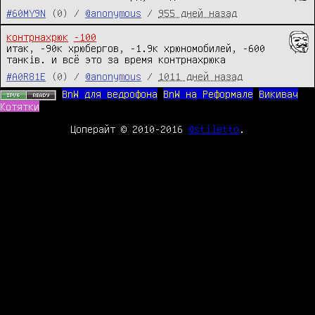
#60MY9N
(0) /
@anonymous
/
955 дней назад
контрнахрюк
-100
итак, -90к хрюбергов, -1.9к хрюномобилей, -600 
танкiв. и всё это за время контрнахрюка
#A0R81E
(0) /
@anonymous
/
1011 дней назад
BnW для ведрофона
BnW на Реформале
Викивач
Котятки
Цоперайт © 2010-2016
@stiletto
.