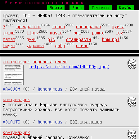
Я и мой ёбаный кот на фоне ковра.
Войти
!bnw
Сегодня
Клубы
Привет, TbI — HRWKA! 1248.0 пользователей не могут
ошибаться!
7011
6454
5926
5512
4738
?
прекрасное
говно
говнорашка
хуита
3078
2668
2647
2607
2587
2374
anime
linux
music
bnw
рашка
log
2265
1885
1816
1494
1456
ололо
дунч
pic
сталирасты
bnw_ppl
1441
1439
1239
1158
быдло
украина
дыбр
гімно
контрнахрюк
перемога
ололо
https://i.imgur.com/1MbwDOg.jpeg
#AWCJ0M
(0) /
@anonymous
/
280 дней назад
контрнахрюк
у посольства в Варшаве выстроилась очередь 
патриотичных хохлов. все хотят поехать защищать 
неньку
#3LAUTC
(0) /
@anonymous
/
833 дня назад
контрнахрюк
полезай в ёбаный леопард, Синдзенко!