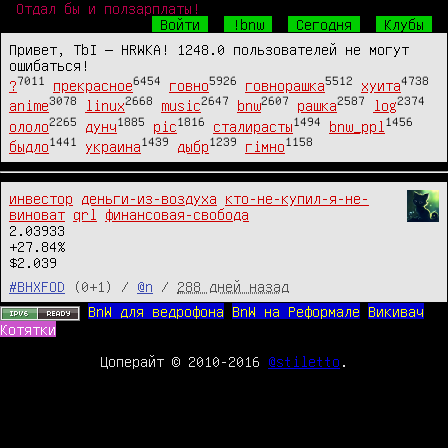
Отдал бы и ползарплаты!
Войти
!bnw
Сегодня
Клубы
Привет, TbI — HRWKA! 1248.0 пользователей не могут
ошибаться!
7011
6454
5926
5512
4738
?
прекрасное
говно
говнорашка
хуита
3078
2668
2647
2607
2587
2374
anime
linux
music
bnw
рашка
log
2265
1885
1816
1494
1456
ололо
дунч
pic
сталирасты
bnw_ppl
1441
1439
1239
1158
быдло
украина
дыбр
гімно
инвестор
деньги-из-воздуха
кто-не-купил-я-не-
виноват
qrl
финансовая-свобода
2.03933

‎+27.84%

$2.039
#BHXFOD
(0+1) /
@n
/
288 дней назад
BnW для ведрофона
BnW на Реформале
Викивач
Котятки
Цоперайт © 2010-2016
@stiletto
.