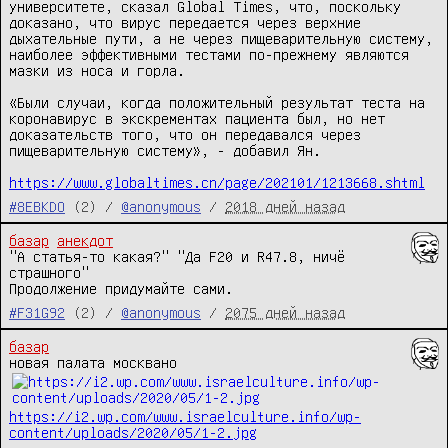
университете, сказал Global Times, что, поскольку 
доказано, что вирус передается через верхние 
дыхательные пути, а не через пищеварительную систему, 
наиболее эффективными тестами по-прежнему являются 
мазки из носа и горла.

«Были случаи, когда положительный результат теста на 
коронавирус в экскрементах пациента был, но нет 
доказательств того, что он передавался через 
пищеварительную систему», - добавил Ян.

https://www.globaltimes.cn/page/202101/1213668.shtml
#8EBKDO
(2) /
@anonymous
/
2018 дней назад
базар
анекдот
"А статья-то какая?" "Да F20 и R47.8, ничё 
страшного"

Продолжение придумайте сами.
#F31G92
(2) /
@anonymous
/
2075 дней назад
базар
https://i2.wp.com/www.israelculture.info/wp-
content/uploads/2020/05/1-2.jpg