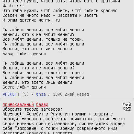
Что тебе нужно, чтобы быть, чтобы быть с братьями 
Wachowski

Что тебе нужно, чтоб любить, чтоб любить красиво

Совсем не много надо – рассветы и закаты

И ваши детские мечты, ты

Ты любишь деньги, все любят деньги

Деньги, кто ж не любит деньги?

Все любят деньги, только не горен.

Ты любишь деньги, все любят деньги

Деньги, это всего лишь деньги

Базар любит деньги

Ты любишь деньги, все любят деньги

Деньги, кто ж не любит деньги?

Все любят деньги, только не горен.

Ты любишь деньги, все любят деньги

Деньги, это всего лишь деньги

Базар любит деньги
#PJ0QFT
(5) /
@nsa
/
1800 дней назад
привокзальный
базар
Обосрите теорию заговора:

Abstract: Фенибут и Раунатин пришли к власти с 
помощью мирового сообщества психиатров, заняв места 
своих идейных предшественников, продвигающих вполне 
себе "здоровые" с точки зрения современного мира 
идеологии Ксанакса и Ноопепта.
