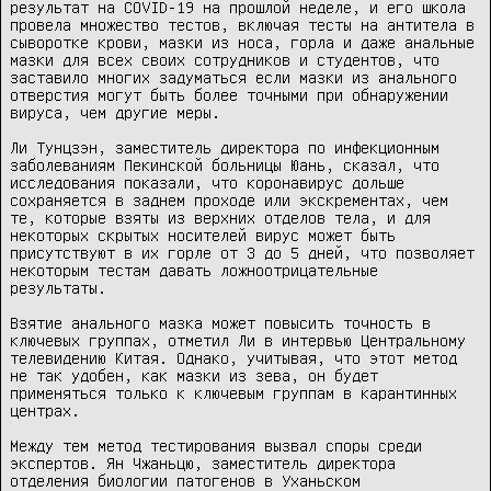
результат на COVID-19 на прошлой неделе, и его школа 
провела множество тестов, включая тесты на антитела в 
сыворотке крови, мазки из носа, горла и даже анальные 
мазки для всех своих сотрудников и студентов, что 
заставило многих задуматься если мазки из анального 
отверстия могут быть более точными при обнаружении 
вируса, чем другие меры.

Ли Тунцзэн, заместитель директора по инфекционным 
заболеваниям Пекинской больницы Юань, сказал, что 
исследования показали, что коронавирус дольше 
сохраняется в заднем проходе или экскрементах, чем 
те, которые взяты из верхних отделов тела, и для 
некоторых скрытых носителей вирус может быть 
присутствуют в их горле от 3 до 5 дней, что позволяет 
некоторым тестам давать ложноотрицательные 
результаты.

Взятие анального мазка может повысить точность в 
ключевых группах, отметил Ли в интервью Центральному 
телевидению Китая. Однако, учитывая, что этот метод 
не так удобен, как мазки из зева, он будет 
применяться только к ключевым группам в карантинных 
центрах.

Между тем метод тестирования вызвал споры среди 
экспертов. Ян Чжаньцю, заместитель директора 
отделения биологии патогенов в Уханьском 