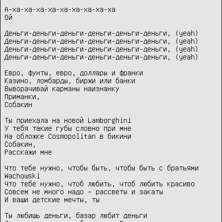
А-ха-ха-ха-ха-ха-ха-ха-ха-ха

Ой

Деньги-деньги-деньги-деньги-деньги-деньги, (yeah)

Деньги-деньги-деньги-деньги-деньги-деньги, (yeah)

Деньги-деньги-деньги-деньги-деньги-деньги, (yeah)

Деньги-деньги-деньги-деньги-деньги-деньги, (yeah)

Евро, фунты, евро, доллары и франки

Казино, ломбарды, биржи или банки

Выворачивай карманы наизнанку

Приманки, 

Собакин

Ты приехала на новой Lamborghini

У тебя такие губы словно при мне

На обложке Cosmopolitan в бикини

Собакин, 

Расскажи мне

Что тебе нужно, чтобы быть, чтобы быть с братьями 
Wachowski

Что тебе нужно, чтоб любить, чтоб любить красиво

Совсем не много надо – рассветы и закаты

И ваши детские мечты, ты

Ты любишь деньги, базар любит деньги
