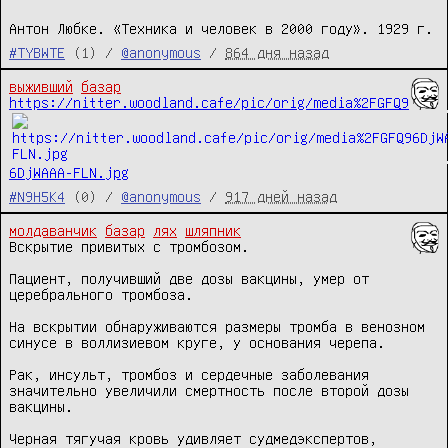
Антон Любке. «Техника и человек в 2000 году». 1929 г.
#TYBWTE
(1) /
@anonymous
/
864 дня назад
выживший
базар
https://nitter.woodland.cafe/pic/orig/media%2FGFQ9
6DjWAAA-FLN.jpg
#N9H5K4
(0) /
@anonymous
/
917 дней назад
молдаванчик
базар
лях
шляпник
Вскрытие привитых с тромбозом.

Пациент, получивший две дозы вакцины, умер от 
церебрального тромбоза.

На вскрытии обнаруживаются размеры тромба в венозном 
синусе в воллизиевом круге, у основания черепа.

Рак, инсульт, тромбоз и сердечные заболевания 
значительно увеличили смертность после второй дозы 
вакцины.

Черная тягучая кровь удивляет судмедэкспертов, 