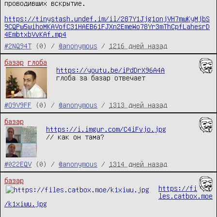
проводивших вскрытие.

https://tinystash.undef.im/il/287Y1Jjg1onjVH7mwKyMjbS
9CQPw5wihoMKAVofC31HAEB61FJXn2EmeWo78Yr3mThCpfLahesrD
4EmbtxbVvKAf.mp4
#2NQ94T
(0) /
@anonymous
/
1216 дней назад
базар
глоба
https://youtu.be/iPdDrX96A4A
глоба за базар отвечает
#O9V9FF
(0) /
@anonymous
/
1313 дней назад
базар
https://i.imgur.com/C4iFvjo.jpg
// как он тама?
#022EQV
(0) /
@anonymous
/
1314 дней назад
базар
https://fi
les.catbox.moe
/k1xiwu.jpg