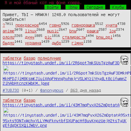
Я и мой ёбаный кот на фоне ковра.
Войти
!bnw
Сегодня
Клубы
Привет, TbI — HRWKA! 1248.0 пользователей не могут
ошибаться!
7011
6454
5926
5512
4738
?
прекрасное
говно
говнорашка
хуита
3078
2668
2647
2607
2587
2374
anime
linux
music
bnw
рашка
log
2265
1885
1816
1494
1456
ололо
дунч
pic
сталирасты
bnw_ppl
1441
1439
1239
1158
быдло
украина
дыбр
гімно
таблетки
базар
полнолуние
https://tinystash.undef.im/il/2R6pot7mkSUsTgzAwF3D
MkHPDJjiM8KsmKJiuiXAqFHnnghvhmjrVSLWYziYnydLt8cifwmnZ
2ihAbHtcnzKWbKM.jpeg
#7UBJ3O
(0+1) /
@anonymous
/
863 дня назад
таблетки
базар
https://tinystash.undef.im/il/43M7mqPvxX26ZmDptatA
95xts93NTxWchxYLLYMpFknvtbfSXUPacHfBuvKnpzUejH2tsTyUK
gEfdgDKSXQiJWbV.png