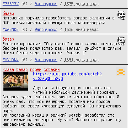
#79627V
(0) /
@anonymous
/
1575 дней назад
базар
Матвиенко поручила проработать вопрос включения в 
ОМС психиатрической помощи после коронавируса
#QA8ND6
(0) /
@anonymous
/
1636 дней назад
базар
Ревакцинироваться "Спутником" можно каждые полгода 
бесконечное количество раз, заявил Гинцбург в фильме 
Наили Аскер-заде на канале "Россия 1"
#MYUDNK
(0) /
@anonymous
/
1691 день назад
клава
базар
горен
собакин
https://www.youtube.com/watch?
v=0Z6yDbKh2yQ
Друзья, я безумно рад посетить ваш 
уютный небольшой двухмерный коровник. 
Сегодня здесь собрались сливки местного общества. Я 
очень рад, что мою вечеринку посетил мэр города 
Собакин со своей красавицей супругой. Вы потрясающая 
пара. 

За последний месяц я великий Gatsby заработал сто 
один миллиард долларов. Ну что? Давайте потратим эту 
некрасивую единицу. 
