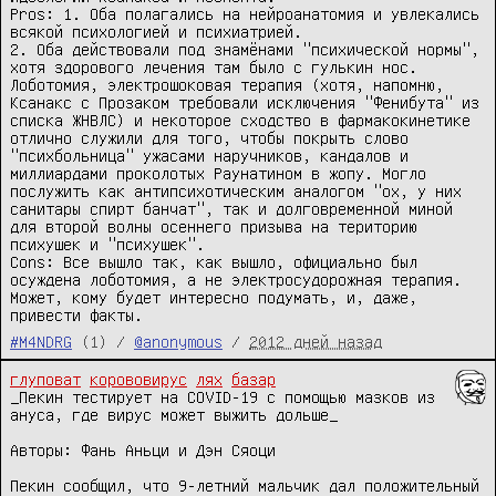
Pros: 1. Оба полагались на нейроанатомия и увлекались 
всякой психологией и психиатрией.

2. Оба действовали под знамёнами "психической нормы", 
хотя здорового лечения там было с гулькин нос. 
Лоботомия, электрошоковая терапия (хотя, напомню, 
Ксанакс с Прозаком требовали исключения "Фенибута" из 
списка ЖНВЛС) и некоторое сходство в фармакокинетике 
отлично служили для того, чтобы покрыть слово 
"психбольница" ужасами наручников, кандалов и 
миллиардами проколотых Раунатином в жопу. Могло 
послужить как антипсихотическим аналогом "ох, у них 
санитары спирт банчат", так и долговременной миной 
для второй волны осеннего призыва на територию 
психушек и "психушек".

Cons: Все вышло так, как вышло, официально был 
осуждена лоботомия, а не электросудорожная терапия.

Может, кому будет интересно подумать, и, даже, 
привести факты.
#M4NDRG
(1) /
@anonymous
/
2012 дней назад
глуповат
корововирус
лях
базар
_Пекин тестирует на COVID-19 с помощью мазков из 
ануса, где вирус может выжить дольше_

Авторы: Фань Аньци и Дэн Сяоци

Пекин сообщил, что 9-летний мальчик дал положительный 