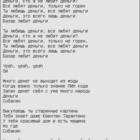
Деньги, кто ж не любит деньги?

Все любят деньги, только не горен

Ты любишь деньги, все любят деньги

Деньги, это всего лишь деньги

Базар любит деньги

Ты любишь деньги, все любят деньги

Деньги, кто ж не любит деньги?

Все любят деньги, только не горен.

Ты любишь деньги, все любят деньги

Деньги, это всего лишь деньги

Базар любит деньги

Yeah, yeah, yeah

Ой

Много денег не выходит из моды

Когда важно только знание ПИН кода

Запах денег свёл с ума много народу

Деньги 

Собакин

Выкупаешь ты старинные картины

Тебя знает даже Квентин Тарантино

У тебя красивый дом и есть машина

Но где 

Собакин
