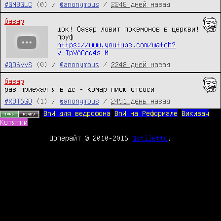
#GMBGLC
(0) /
@anonymous
/
2248 дней назад
базар
шок! базар ловит покемонов в церкви! 
https://www.youtube.com/watch?
v=IpVACeq4s-M
#QO6VVS
(0) /
@anonymous
/
2248 дней назад
базар
раз приехал я в дс - комар писю отсоси
#XBT6GO
(1) /
@anonymous
/
2491 день назад
BnW для ведрофона
BnW на Реформале
Викивач
Котятки
Цоперайт © 2010-2016
@stiletto
.