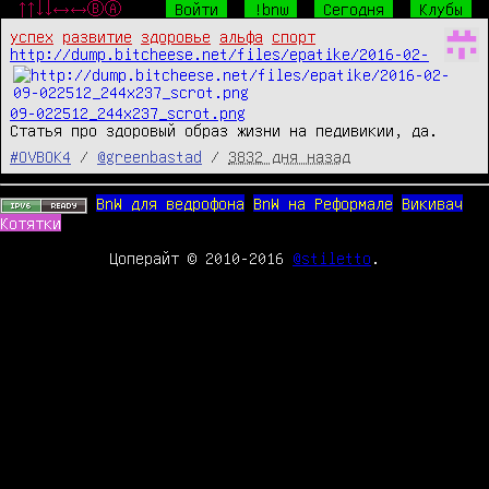
↑↑↓↓←→←→ⒷⒶ
Войти
!bnw
Сегодня
Клубы
успех
развитие
здоровье
альфа
спорт
http://dump.bitcheese.net/files/epatike/2016-02-
09-022512_244x237_scrot.png
Статья про здоровый образ жизни на педивикии, да.
#OVBOK4
/
@greenbastad
/
3832 дня назад
BnW для ведрофона
BnW на Реформале
Викивач
Котятки
Цоперайт © 2010-2016
@stiletto
.