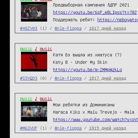
Предвыборная кампания ЛДПР 2021
https://youtu.be/6sP_eBLIpss?t=782
Поддержать ребят:
https://neboyats
#48ZV03
(1) /
@nle-floppa
/
1817 дней назад
music
♪
music
Катя Бэ вышла из хиатуса (?)
Katy B - Under My Skin
https://youtu.be/m-ZMMpWzkLo
#S3VQD3
(0) /
@nle-floppa
/
1817 дней назад
music
♪
music
Мои ребятки из Доминиканы
Haraca Kiko x Malu Trevejo - Mala
https://www.youtube.com/watch?v=oV
#M63VUP
(1) /
@nle-floppa
/
1819 дней назад