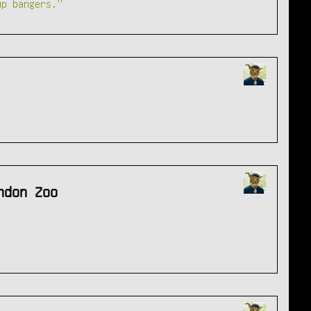
up bangers."
ndon Zoo