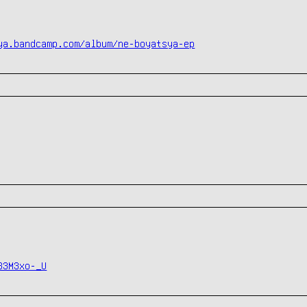
ya.bandcamp.com/album/ne-boyatsya-ep
33M3xo-_U