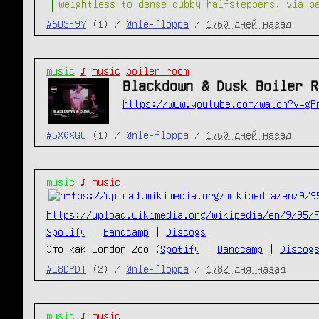
weightless to dense dubby halfsteppers, via p
#6O3F9Y
(1) /
@nle-floppa
/
1760 дней назад
music
♪
music
boiler room
Blackdown & Dusk Boiler R
https://www.youtube.com/watch?v=gP
#5X0XG8
(1) /
@nle-floppa
/
1760 дней назад
music
♪
music
https://upload.wikimedia.org/wikipedia/en/9/95/
Spotify
|
Bandcamp
|
Discogs
Это как London Zoo (
Spotify
|
Bandcamp
|
Discog
#L8DPDT
(2) /
@nle-floppa
/
1782 дня назад
music
♪
music