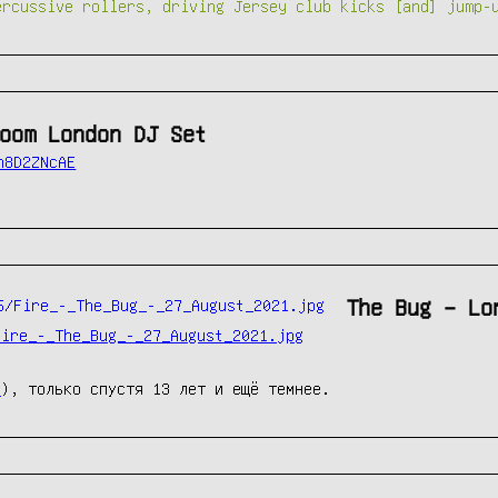
ercussive rollers, driving Jersey club kicks [and] jump-
oom London DJ Set
n8D2ZNcAE
The Bug ‎– Lo
Fire_-_The_Bug_-_27_August_2021.jpg
s
), только спустя 13 лет и ещё темнее.