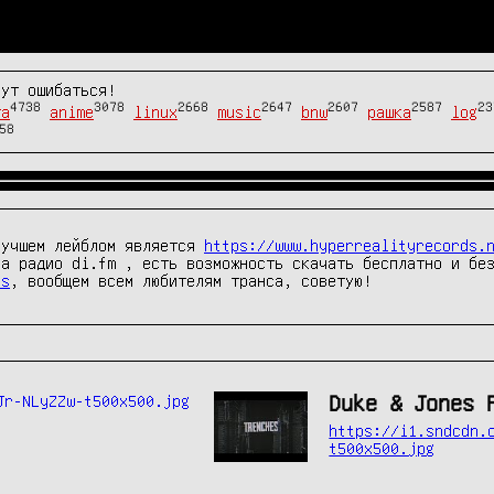
гут ошибаться!
4738
3078
2668
2647
2607
2587
23
та
anime
linux
music
bnw
рашка
log
58
лучшем лейблом является 
https://www.hyperrealityrecords.
ks
, вообщем всем любителям транса, советую!
Duke & Jones 
https://i1.sndcdn.
t500x500.jpg