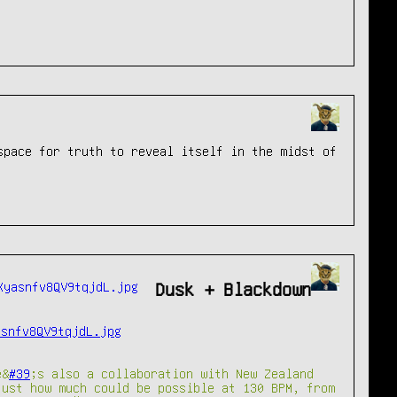
space for truth to reveal itself in the midst of
Dusk + Blackdown
asnfv8QV9tqjdL.jpg
e&
#39
;s also a collaboration with New Zealand
just how much could be possible at 130 BPM, from