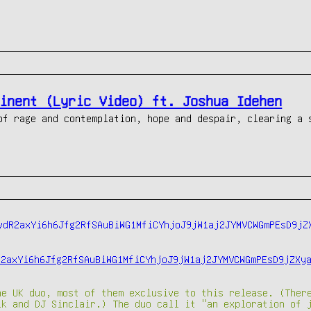
inent (Lyric Video) ft. Joshua Idehen
of rage and contemplation, hope and despair, clearing a 
R2axYi6h6Jfg2RfSAuBiWG1MfiCYhjoJ9jW1aj2JYMVCWGmPEsD9jZXy
he UK duo, most of them exclusive to this release. (Ther
ik and DJ Sinclair.) The duo call it "an exploration of 