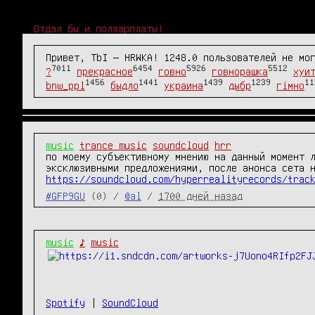
Отдал бы и ползарплаты!
Привет, TbI — HRWKA! 1248.0 пользователей не мо
7011
6454
5926
5512
?
прекрасное
говно
говнорашка
хуи
1456
1441
1439
1239
11
bnw_ppl
быдло
украина
дыбр
гімно
music
trance music
soundcloud
hrr
по моему субъективному мнению на данный момент 
https://soundcloud.com/hyperrealityrecords/trac
#GFP9GU
(0) /
@al
/
1700 дней назад
music
♪
music
Spotify
|
SoundCloud