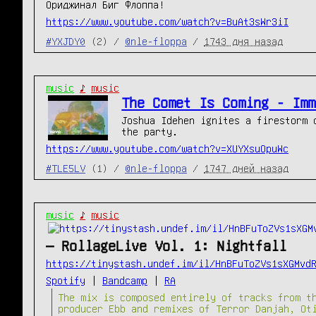
Ориджинал Биг Флоппа!
https://www.youtube.com/watch?v=BuAt3sWr3iI
#YXJDY0
(2) /
@nle-floppa
/
1743 дня назад
music
♪
music
The Comet Is Coming - Imm
Joshua Idehen ignites a firestorm 
the party.
https://www.youtube.com/watch?v=XUYXsuOpuWc
#TLE5LV
(1) /
@nle-floppa
/
1747 дней назад
music
♪
music
— RollageLive Vol. 1: Nightfall
https://tinystash.undef.im/il/HnBFuToZVs1sXGMvd
Spotify
|
Bandcamp
|
RA
The mix is composed entirely of tracks from t
producer Ebb and remixes of Terror Danjah, Ot