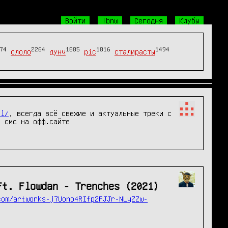
Войти
!bnw
Сегодня
Клубы
74
2264
1885
1816
1494
ололо
дунч
pic
сталирасты
nl/
, всегда всё свежие и актуальные треки с 
эксклюзивными предложениями, после анонса сета на радио di.fm , есть возможность скачать бесплатно и без смс на офф.сайте 
Ft. Flowdan - Trenches (2021)
com/artworks-j7Uono4RIfp2FJJr-NLyZZw-