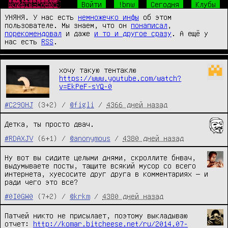
Ш̴̴̜̥͍͕̼̙̱͙͎͍̘̀̐̔́̾̃͒̈̔̎́́͜р̧̛̺͖͖̯̖ͧͤ͋̅̽ͧ̈̐̽̆̐͋ͤͦͬ͛̃̑͞͞и̒ͥͤͯ͂ͣ̐̉̑ͫ̉̑҉̛͏̸̻͕͇͚̤͕̯̱̳͉ͅф̴̴̡̟̞͙̙̻͍̦͔̤̞̔̓́̍͗̚͢͞ͅт̨̐ͫ̂͊̄̃ͥͪ͏̫̺͍̞̼͈̩̥̜͔͜͜ы̸̴̱̺̼̠̦͍͍͍̱̖͔̖̱͉̅͑͌͒ͫ͒̀ͥ͐ͤ̅͘̕.̵̴̡̭̼̮͖͈̙͖͖̲̮̬͍͙̼̯̦̮̮ͦ̆̀̑̌ͮͧͣͯ̔̂́͟г͌ͮ̏̈͂ͯ̚҉̛̙̬̘̲̗͇͕̠̙͙̼̩͚̀͘͞ͅо̷̥̯̘̓ͤ̽͒̋̉̀̂̄̒̓̊ͨ͛́̌ͤ̂̀͠в̶̒͒̓̏̓̚҉̛̙̘̺̰̮̼̟̼̥̟̘̠̜͜н̸̷̸̲̝͈͙̰̟̻̟̰̜̟̗͎̻̻͍̿̔̃ͨ͑о̔̀̋ͫ̇̿̐ͫ͌͗ͩ҉̨̜̙̙͈͍̮̮̼̙̘̞̕͜͡
Войти
!bnw
Сегодня
Клубы
УНЯНЯ. У нас есть
немножечко инфы
об этом
пользователе. Мы знаем, что он
понаписал
,
порекомендовал
и даже
и то и другое сразу
. А ещё у
нас есть
RSS
.
хочу такую тентаклю
https://www.youtube.com/watch?
v=EkPeF-sYQ-0
#C29OHJ
(3+2) /
@figli
/
4366 дней назад
Детка, ты просто двач.
#RDAXJV
(6+1) /
@anonymous
/
4380 дней назад
Ну вот вы сидите целыми днями, скроллите бнвач,
выдумываете посты, тащите всякий мусор со всего
интернета, хуесосите друг друга в комментариях — и
ради чего это все?
#0I0GW0
(7+2) /
@krkm
/
4380 дней назад
Патчей никто не присылает, поэтому выкладываю
отчет:
http://komar.bitcheese.net/ru/2014.07-