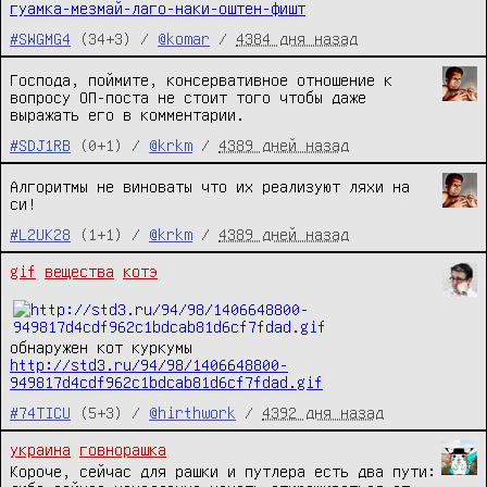
гуамка-мезмай-лаго-наки-оштен-фишт
#SWGMG4
(34+3) /
@komar
/
4384 дня назад
Господа, поймите, консервативное отношение к
вопросу ОП-поста не стоит того чтобы даже
выражать его в комментарии.
#SDJ1RB
(0+1) /
@krkm
/
4389 дней назад
Алгоритмы не виноваты что их реализуют ляхи на
си!
#L2UK28
(1+1) /
@krkm
/
4389 дней назад
gif
вещества
котэ
обнаружен кот куркумы
http://std3.ru/94/98/1406648800-
949817d4cdf962c1bdcab81d6cf7fdad.gif
#74TICU
(5+3) /
@hirthwork
/
4392 дня назад
украина
говнорашка
Короче, сейчас для рашки и путлера есть два пути: