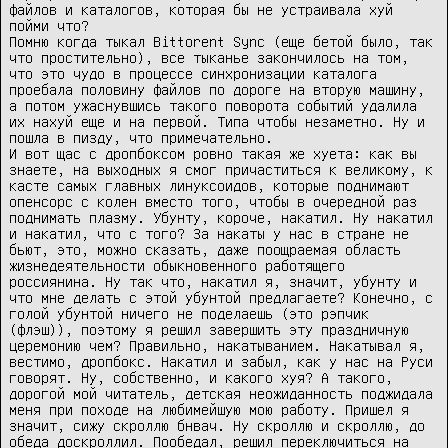
файлов и каталогов, которая бы не устраивала хуй
пойми что?
Помню когда тыкал Bittorent Sync (еще бетой было, так
что простительно), все тыканье закончилось на том,
что это чудо в процессе синхронизации каталога
проебала половину файлов по дороге на вторую машину,
а потом ужаснувшись такого поворота событий удалила
их нахуй еще и на первой. Типа чтобы незаметно. Ну и
пошла в пизду, что примечательно.
И вот щас с дропбоксом ровно такая же хуета: как вы
знаете, на выходных я смог причаститься к великому, к
касте самых главных линуксоидов, которые поднимают
опенсорс с колен вместо того, чтобы в очередной раз
поднимать плазму. Убунту, короче, накатил. Ну накатил
и накатил, что с того? За накаты у нас в стране не
бьют, это, можно сказать, даже поощраемая область
жизнедеятельности обыкновенного работящего
россиянина. Ну так что, накатил я, значит, убунту и
что мне делать с этой убунтой предлагаете? Конечно, с
голой убунтой ничего не поделаешь (это рэпчик
(флэш)), поэтому я решил завершить эту праздничную
церемонию чем? Правильно, накатыванием. Накатывал я,
вестимо, дропбокс. Накатил и забыл, как у нас на Руси
говорят. Ну, собственно, и какого хуя? А такого,
дорогой мой читатель, детская неожиданность поджидала
меня при походе на любимейшую мою работу. Пришел я
значит, сижу скроллю бнвач. Ну скроллю и скроллю, до
обеда доскроллил. Пообедал, решил переключиться на