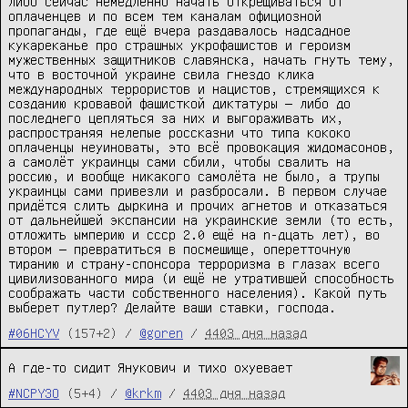
либо сейчас немедленно начать открещиваться от
оплаченцев и по всем тем каналам официозной
пропаганды, где ещё вчера раздавалось надсадное
кукареканье про страшных укрофашистов и героизм
мужественных защитников славянска, начать гнуть тему,
что в восточной украине свила гнездо клика
международных террористов и нацистов, стремящихся к
созданию кровавой фашисткой диктатуры — либо до
последнего цепляться за них и выгораживать их,
распространяя нелепые россказни что типа кококо
оплаченцы неуиноваты, это всё провокация жидомасонов,
а самолёт украинцы сами сбили, чтобы свалить на
россию, и вообще никакого самолёта не было, а трупы
украинцы сами привезли и разбросали. В первом случае
придётся слить дыркина и прочих агнетов и отказаться
от дальнейшей экспансии на украинские земли (то есть,
отложить ымперию и ссср 2.0 ещё на n-дцать лет), во
втором — превратиться в посмешище, оперетточную
тиранию и страну-спонсора терроризма в глазах всего
цивилизованного мира (и ещё не утратившей способность
соображать части собственного населения). Какой путь
выберет путлер? Делайте ваши ставки, господа.
#06HCYV
(157+2) /
@goren
/
4403 дня назад
А где-то сидит Янукович и тихо охуевает
#NCPY3O
(5+4) /
@krkm
/
4403 дня назад