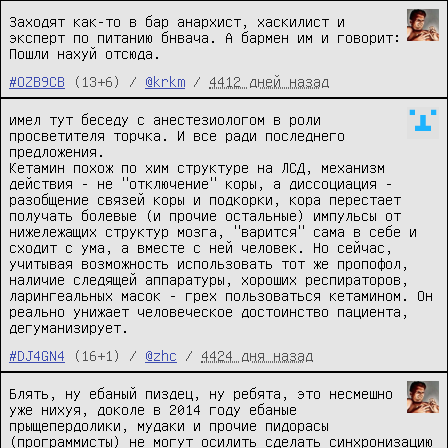
Заходят как-то в бар анархист, хаскилист и
эксперт по питанию бнвача. А бармен им и говорит:
Пошли нахуй отсюда.
#OZB9CB
(13+6) /
@krkm
/
4412 дней назад
имел тут беседу с анестезиологом в роли
просветителя торчка. И все ради последнего
предложения.
Кетамин похож по хим структуре на ЛСД, механизм
действия - не "отключение" коры, а диссоциация -
разобщение связей коры и подкорки, кора перестает
получать болевые (и прочие остальные) импульсы от
нижележащих структур мозга, "варится" сама в себе и
сходит с ума, а вместе с ней человек. Но сейчас,
учитывая возможность использовать тот же пропофол,
наличие следящей аппаратуры, хороших респираторов,
ларингеальных масок - грех пользоваться кетамином. Он
реально унижает человеческое достоинство пациента,
дегуманизирует.
#DJ4GN4
(16+1) /
@zhc
/
4424 дня назад
Блять, ну ебаный пиздец, ну ребята, это несмешно
уже нихуя, доколе в 2014 году ебаные
прыщепердолики, мудаки и прочие пидорасы
(программисты) не могут осилить сделать синхронизацию