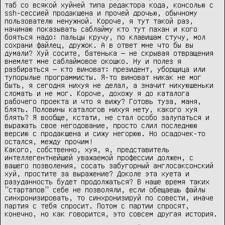
таб со всякой хуйней типа редактора кода, консолью с
ssh-сессией продакшена и прочей дрочью, обычному
пользователю ненужной. Короче, я тут такой раз,
начинаю показывать саблайму кто тут пахан и кого
бояться надо: пальцы кручу, по клавишам стучу, мол
сохрани файлец, дружок. А в ответ мне что бы вы
думали? Хуй сосите, батенька — не скрывая отвращения
внемлет мне саблаймовое окошко. Ну и полез я
разбираться — кто виноват: президент, уборщица или
тупорылые программисты. Я-то виноват никак не мог
быть, я сегодня нихуя не делал, а значит нихуюшеньки
сломать и не мог. Короче, дохожу я до каталога
рабочего проекта и что я вижу? Готовь туза, маня,
блять. Половины каталогов нихуя нету, какого хуя
блять? Я вообще, кстати, не стал особо залупаться и
выражать свое негодование, просто слил последнюю
версию с продакшена и сижу негорюю. Но осадочек-то
остался, между прочим!
Какого, собственно, хуя, я, представитель
интеллегентнейшей уважаемой профессии должен, с
вашего позволения, сосать забугорный англосаксонский
хуй, простите за выражение? Доколе эта хуета и
разуданность будет продолжаться? В наше время таких
"стартапов" себе не позволяли, если обещаешь файлы
синхронизировать, то синхронизируй по совести, иначе
партия с тебя спросит. Потом с партии спросят,
конечно, но как говорится, это совсем другая история.