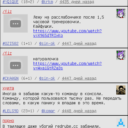
#YQ1QUE
(18+2) /
@krkm
/
4435 дней назад
/fiz
Лежу на расслабончике после 1,5
часовой тренеровочки.
Кайфушки.
https://www.youtube.com/watch?
v=X965dTRIxKo
#OZI582
(1+1) /
@sin-ok
/
4447 дней назад
/fiz
натуралочка
https://www.youtube.com/watch?
v=WxaiGtRZa3s
#CKA0GN
(6+1) /
@sin-ok
/
4447 дней назад
хуита
Иногда я забываю какую-то команду в консоли.
Команду, которой пользовался тысячу раз. Не передать
словами, в какую панику я впадаю в это время.
#LELS9D
(23+1) /
@komar
/
4448 дней назад
порно
В таилашке даже убогий redrube.cc забанили,