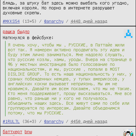
блядь, за штуку бат здесь можно выебать кого угодно,
включая короля. Но порно в интернете разрушает
духовные скрепы.
#MKKS54
(13+5) /
@anarchy
/
4448 дней назад
рашка
быдло
Наткнулся в фейсбуке:
Я очень хочу, чтобы мы , РУССКИЕ, в Паттайе жили
вот так. Я намерен активно продвигать эту идею и
буду этим лично заниматься. Мне надоело слушать,
что русские козлы, хамы, уроды. Вчера на странице в
ФБ у местных иностранцев было голосование по
национальностям, и мы, русские , попали в MOST
DISLIKE GROUP. То есть наша национальность у них, у
сраных побежденных немцев, у тупых америкосов, у
английских кокни вызывает неприязнь. Мы им не
нравимся. Давайте им всем покажем, что мы не такие.
Кто меня поддерживает, прошу высказываться. Мне все
равно, что раньше ни у кого не получалось
объединить наших здесь. Все живут сами по себе или
группируются по интересам. Давайте объеденимся
потому, что мы РУССКИЕ.
#1RUL7L
(36+3) /
@anarchy
/
4450 дней назад
баттхерт
bnw