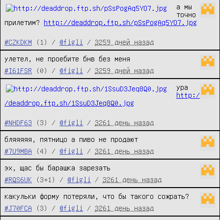
а мы 
точно 
прилетим? 
http://deaddrop.ftp.sh/pSsPogAq5YO7.jpg
#CZKDKM
(1) /
@figli
/
3259 дней назад
улетел, не проебите бнв без меня
#I61FSR
(0) /
@figli
/
3259 дней назад
ура 
http:/
/deaddrop.ftp.sh/1SsuD3Jeq8Q0.jpg
#NHDF63
(3) /
@figli
/
3261 день назад
бляяяяя, пятницо а пиво не продают
#7U9MBA
(4) /
@figli
/
3261 день назад
эх, щас бы барашка зарезать
#RQS6UK
(3+1) /
@figli
/
3261 день назад
какульки форму потеряли, что бы такого сожрать?
#J70FCA
(3) /
@figli
/
3261 день назад