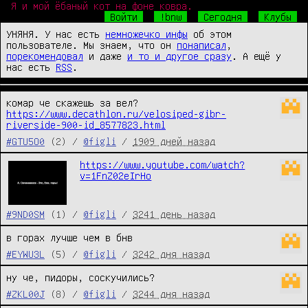
Я и мой ёбаный кот на фоне ковра.
Войти
!bnw
Сегодня
Клубы
УНЯНЯ. У нас есть
немножечко инфы
об этом
пользователе. Мы знаем, что он
понаписал
,
порекомендовал
и даже
и то и другое сразу
. А ещё у
нас есть
RSS
.
комар че скажешь за вел? 
https://www.decathlon.ru/velosiped-gibr-
riverside-900-id_8577823.html
#GTU5O0
(2) /
@figli
/
1909 дней назад
https://www.youtube.com/watch?
v=1FnZ02eIrHo
#9ND0SM
(1) /
@figli
/
3241 день назад
в горах лучше чем в бнв
#EYWU3L
(5) /
@figli
/
3242 дня назад
ну че, пидоры, соскучились?
#ZKL00J
(8) /
@figli
/
3244 дня назад