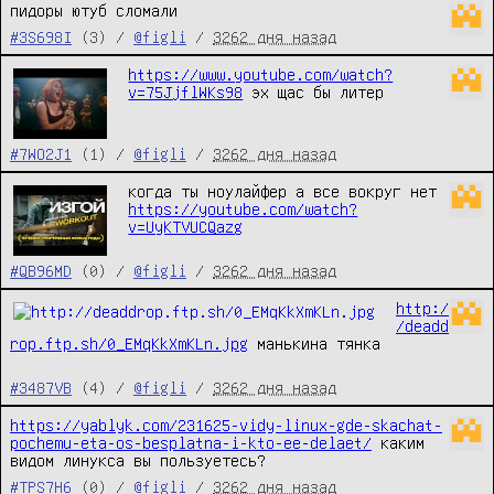
пидоры ютуб сломали
#3S698I
(3) /
@figli
/
3262 дня назад
https://www.youtube.com/watch?
v=75JjflWKs98
 эх щас бы литер
#7WO2J1
(1) /
@figli
/
3262 дня назад
когда ты ноулайфер а все вокруг нет 
https://youtube.com/watch?
v=UyKTVUCQazg
#QB96MD
(0) /
@figli
/
3262 дня назад
http:/
/deadd
rop.ftp.sh/0_EMqKkXmKLn.jpg
 манькина тянка
#3487VB
(4) /
@figli
/
3262 дня назад
https://yablyk.com/231625-vidy-linux-gde-skachat-
pochemu-eta-os-besplatna-i-kto-ee-delaet/
 каким 
видом линукса вы пользуетесь?
#TPS7H6
(0) /
@figli
/
3262 дня назад