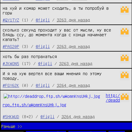
на хуй и комар может сходить, а ты попробуй в 
горы
#QY1TYZ
(1) /
@figli
/
3263 дня назад
сколько секунд проходит у вас от мысли, ну все 
блядь ссу, до момента когда с конца начинает 
капать?
#PAS20P
(3) /
@figli
/
3263 дня назад
хоть бы раз потрахаться
#JKWON5
(17) /
@figli
/
3263 дня назад
И я на хую вертел все ваши мнения по этому 
поводу.
#FGY62K
(0) /
@figli
/
3264 дня назад
http:/
/deadd
rop.ftp.sh/wWomnKnsUHkj.jpg
#5HKWUD
(8+2) /
@figli
/
3264 дня назад
Раньше >>