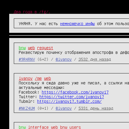
Два года в /fg/.
УНЯНЯ. У нас есть
немножечко инфы
об этом пользо
bnw
web
request
Реквестирую починку отображения апострофа в деф
#9R4RNV
(6+2) /
@ivanov
/
3532 дня назад
ivanov
/me
web
Поскольку я сюда давно уже не писал, а ссылки на
актуальные месседжи: 

Facebook: 
https://facebook.com/ivanov17
Twitter: 
https://twitter.com/ivanov17
Tubmlr: 
https://ivanov17.tumblr.com/
#NKZ4UM
(0+1) /
@ivanov
/
5331 день назад
bnw
interface
web
bnw
users