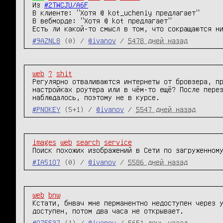
Из 
#2TWCJU/A6F
В клиенте: "Хотя @ kot_ucheniy предлагает" 

В вебморде: "Хотя @ kot предлагает" 

Есть ли какой-то смысл в том, что сокращаются н
#9AZNL8
(0) /
@ivanov
/
5478 дней назад
web
?
shit
Регулярно отваливаются интернеты от бровзера, пр
настройках роутера или в чём-то ещё? После перез
наблюдалось, поэтому не в курсе.
#PNOKEY
(5+1) /
@ivanov
/
5547 дней назад
images
web
search
service
Поиск похожих изображений в Сети по загруженном
#IA51O7
(0) /
@ivanov
/
5586 дней назад
web
bnw
Кстати, бнвач мне перманентно недоступен через у
доступен, потом два часа не открывает.
#QZ5F37
(1) /
@ivanov
/
5651 день назад