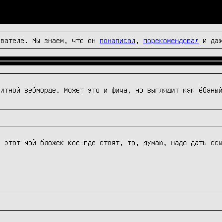
вателе. Мы знаем, что он
понаписал
,
порекомендовал
и да
олтной вебморде. Может это и фича, но выглядит как ёбаны
 этот мой бложек кое-где стоят, то, думаю, надо дать ссы