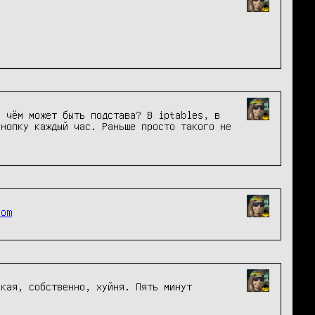
 чём может быть подстава? В iptables, в 
нопку каждый час. Раньше просто такого не 
com
кая, собственно, хуйня. Пять минут 