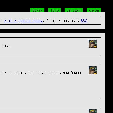
Войти
!bnw
Сегодня
Клубы
же
и то и другое сразу
. А ещё у нас есть
RSS
.
й стыд.
лки на места, где можно читать мои более 