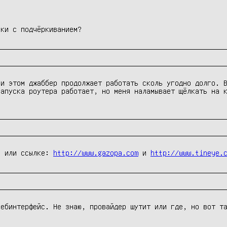
ики с подчёркиванием?
и этом джаббер продолжает работать сколь угодно долго. В
апуска роутера работает, но меня наламывает щёлкать на к
у или ссылке: 
http://www.gazopa.com
 и 
http://www.tineye.
ебинтерфейс. Не знаю, провайдер шутит или где, но вот та