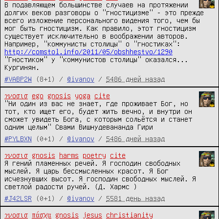
В подавляющем большинстве случаев на протяжении 
долгих веков разговоры о "гностицизме" - это прежде 
всего изложение персонального видения того, чем бы 
мог быть гностицизм. Как правило, этот гностицизм 
существует исключительно в воображении авторов. 
Например, "коммунисты столицы" о "гностиках": 
http://comstol.info/2011/05/obshhestvo/1290
"Гностиком" у "коммунистов столицы" оказался... 
Кургинян.
#VABP2W
(8+1) /
@ivanov
/
5486 дней назад
γνοσισ
ego
gnosis
yoga
cite
"Ни один из вас не знает, где проживает Бог, но 
тот, кто ищет его, будет жить вечно, и внутри он 
сможет увидеть Бога, с которым сольётся и станет 
одним целым" Свами Вишнудевананда Гири
#PYLBXN
(0+1) /
@ivanov
/
5486 дней назад
γνοσισ
gnosis
harms
poetry
cite
Я гений пламенных речей. Я господин свободных 
мыслей. Я царь бессмысленных красот. Я Бог 
исчезнувших высот. Я господин свободных мыслей. Я 
светлой радости ручей. (Д. Хармс )
#J42LSR
(0+1) /
@ivanov
/
5581 день назад
γνοσισ
πάσχα
gnosis
jesus
christianity