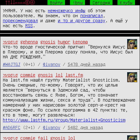
↑↑↓↓←→←→ⒷⒶ
Войти
!bnw
Сегодня
Клубы
УНЯНЯ. У нас есть
немножечко инфы
об этом
пользователе. Мы знаем, что он
понаписал
,
порекомендовал
и даже
и то и другое сразу
. А ещё у
нас есть
RSS
.
γνοσισ
gehenna
gnosis
humor
kenoma
Что-то вроде гностической притчи: "Вернулся Иисус 
в Плерому, и вся Плерома сразу поняла, что Иисус был 
НА ДНЕ РОЖДЕНИЯ."
#W0JTGJ
(0+1) /
@ivanov
/
5478 дней назад
γνοσισ
commie
gnosis
lol
last.fm
На last.fm нашёл группу Materialist Gnosticism. 
Очень смешные, по-моему. Говорят, что их целью 
является "вернуться в Эдемский сад, чтобы 
восстановить связь с Яхве, Богом, что означает 
коммунализацию жизни, секса и труда". В подтверждение 
намерений у них нарисован золотой серп-и-крест на 
красном фоне. По ссылке программа в 42 пункта; те, 
кто в теме, могут развлечься: 
http://www.lastfm.ru/group/Materialist+Gnosticism
#AD6RFC
(2+1) /
@ivanov
/
5482 дня назад
γνοσισ
commie
fail
gnosis
lol