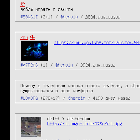
💛
люблю играть с языком
#5BNG1I
(3+1) /
@heroin
/
3804 дня назад
/mu
✈
https://www.youtube.com/watch?v=6N
#07P2A6
(1) /
@heroin
/
3924 дня назад
Почему в телефонах кнопка ответа зелёная, а сбро
существования в зоне комфорта.
#UQAOPG
(278+17) /
@heroin
/
4198 дней назад
http://i.imgur.com/A7SuKr1.jpg