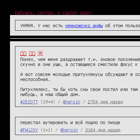
Бабушка, смотри, я сделал двач!
УНЯНЯ. У нас есть
немножечко инфы
об этом пользо
👎🏻
👎🏽
🆔
Понял, чем меня раздражает т.н. «новое поколение
скучно и они уши, а оставшиеся сместили фокус к 
А вот совсем молодые притухлянусы обсуждают в ос
неспособная.

Питухлялекс, ты бы хоть сны свои постил или там
нибудь, а наш общий дом.
#2E2DTT
(19+4) /
@heroin
/
2754 дня назад
перестал аутировать и всё пошло по пизде
#FW1ZXY
(1+1) /
@heroin
/
3184 дня назад