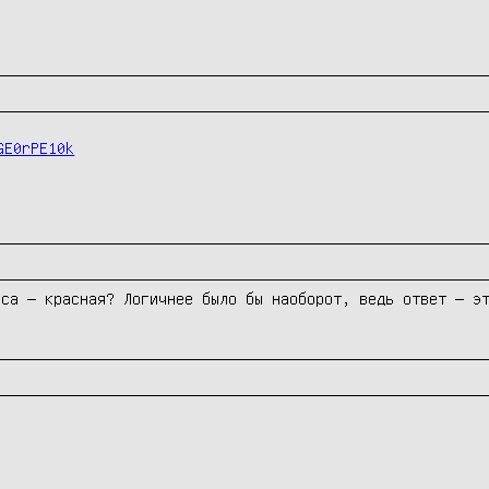
GE0rPE10k
са — красная? Логичнее было бы наоборот, ведь ответ — эт