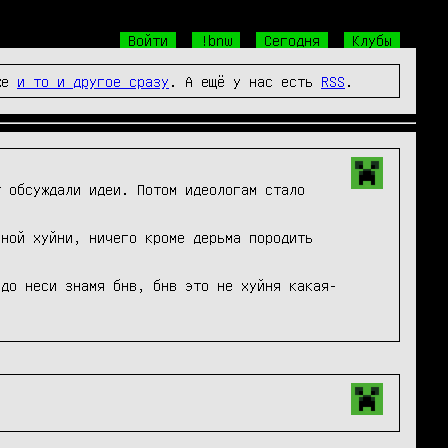
Войти
!bnw
Сегодня
Клубы
же
и то и другое сразу
. А ещё у нас есть
RSS
.
 обсуждали идеи. Потом идеологам стало 
ной хуйни, ничего кроме дерьма породить 
рдо неси знамя бнв, бнв это не хуйня какая-