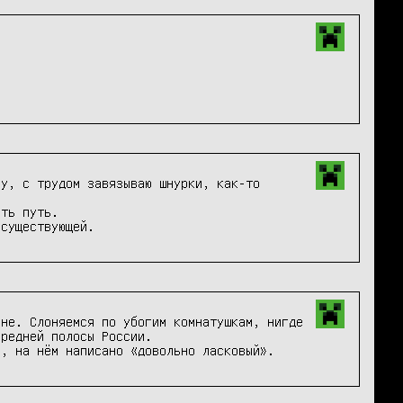
у, с трудом завязываю шнурки, как-то 
ть путь.

 существующей.
не. Слоняемся по убогим комнатушкам, нигде 
редней полосы России.

к, на нём написано «довольно ласковый».