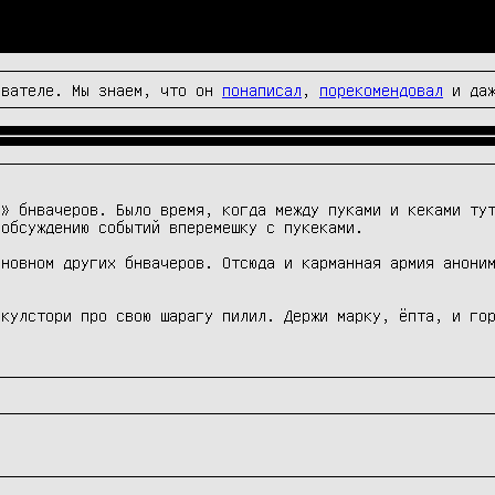
вателе. Мы знаем, что он
понаписал
,
порекомендовал
и да
» бнвачеров. Было время, когда между пуками и кеками тут
обсуждению событий вперемешку с пукеками.

новном других бнвачеров. Отсюда и карманная армия аноним
 кулстори про свою шарагу пилил. Держи марку, ёпта, и го