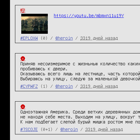
🎼
https://youtu.be/mbmxn11u19Y
#EPLOXW
(0) /
@heroin
/
3319 дней назад
🌚
Приняв несоизмеримое с жизньнью количество каких
пробиваюсь к двери.

Оказываюсь всего лишь на лестнице, часть которой
Выбираюсь на улицу, следую за маленькой девочко
#CYPWFZ
(1) /
@heroin
/
3319 дней назад
🌚
Одноэтажная Америка. Среди ветхих деревянных дом
не находя себе места. Выходим на улицу, вокруг т
К нам подбегает слепой бурый мишка ростом мне п
#7SCOJE
(0+1) /
@heroin
/
3319 дней назад