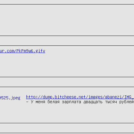
ur.com/PkPm9w6.gifv
http://dump.bitcheese.net/images/abanezi/IMG_
– У меня белая зарплата двадцать тысяч рублей.