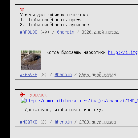
💛
У меня два любимых вещества:

1. Чтобы проёбывать время

2. Чтобы проёбывать здоровье
#AF8LDQ
(40) /
@heroin
/
3320 дней назад
Когда бросаешь наркотики 
http://i.img
#E66VEF
(8) /
@heroin
/
3605 дней назад
✈️
гурьевск
– Достаточно, чтобы взять ипотеку.
#N3QTK8
(2) /
@heroin
/
3789 дней назад