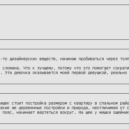
-то дизайнерских веществ, начинаю пробиваться через толп
 сломана. Что к лучшему, потому что это помогает сократи
й. Эта девочка оказывается моей первой девушкой, реально
ишек стоит постройка размером с квартиру в спальном райо
акие же деревянные постройки и природа, неотличимая от с
о пояс, начинает вертеться вокруг. На шее у мишки ошейни