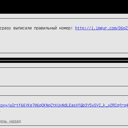
сразу выписали правильный номер: 
http://i.imgur.com/D6qZ
roxy/wIrtf66YKe706qOKNqZtKUxNdLEasXfQb3Y5vSVI_k_x2RCqfrq
c
день назад