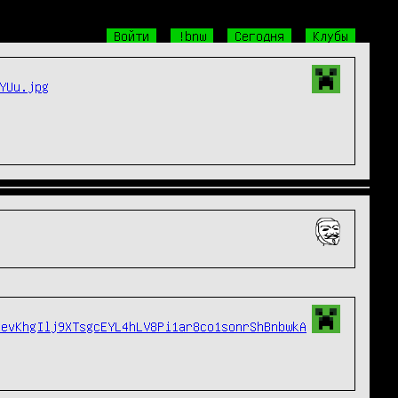
Войти
!bnw
Сегодня
Клубы
YUu.jpg
4evKhgIlj9XTsgcEYL4hLV8Pi1ar8co1sonrShBnbwkA