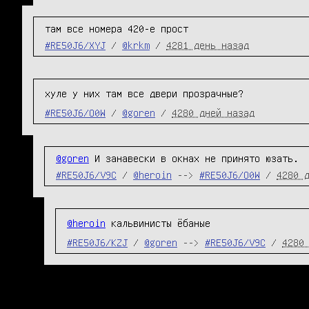
там все номера 420-е прост
#RE50J6/XYJ
/
@krkm
/
4281 день назад
хуле у них там все двери прозрачные?
#RE50J6/O0W
/
@goren
/
4280 дней назад
@goren
 И занавески в окнах не принято юзать.
#RE50J6/V9C
/
@heroin
-->
#RE50J6/O0W
/
4280 
@heroin
кальвинисты ёбаные
#RE50J6/KZJ
/
@goren
-->
#RE50J6/V9C
/
4280