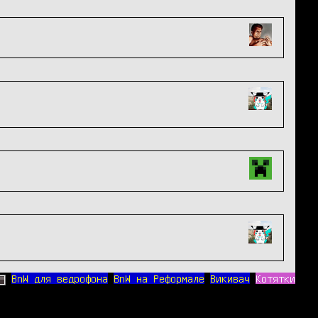
BnW для ведрофона
BnW на Реформале
Викивач
Котятки