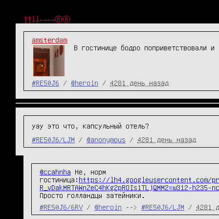
↑↑↓↓←→←→ⒷⒶ
amsterdam
В гостинице бодро поприветствовали и 
#RE50J6
/
@heroin
/
4281 день назад
уау это что, капсульный отель?
#RE50J6/LJM
/
@anonymous
/
4281 день назад
@ccahnha
 Не, норм 
гостиница:
https://lh4.googleusercontent.com/p
R_vDakMRTAWnZeC4hKg2pROIs1TLjQMM2=w312-h235-n
Просто голландцы затейники.
#RE50J6/6RV
/
@heroin
-->
#RE50J6/LJM
/
4281 