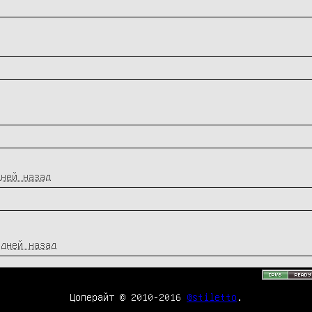
дней назад
 дней назад
Цоперайт © 2010-2016
@stiletto
.