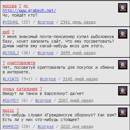
москва
?
дс
http://www.grabezh.net/
Чо, пойдёт кто?
#V3S4HL
(22) /
@corpse
/
2941 день назад
веб
?
У меня знакомый почти-пенсионер купил рыболовную 
базу, хочет запилить сайт. Что ему посоветовать? 
Думаю найти ему какой-нибудь юкоз для этого.
#G70OLJ
(36) /
@corpse
/
3099 дней назад
?
криптовалюта
Чят, посоветуй криптовалюты для покупок и обмена 
в интернете.
#LXIW7S
(9+1) /
@corpse
/
3145 дней назад
дуньч
каталония
?
Введут ли танки в Барселону? да/нет
#S6V9CY
(6) /
@corpse
/
3207 дней назад
music
?
Кто-нибудь слушал «Гражданскую оборону»? Как вам? 
Есть ли у них что-нибудь стоящее?
#AMHKZD
(28) /
@corpse
/
3222 дня назад