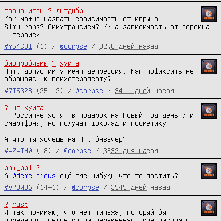
говно
игры
?
лытдыбр
Как можно назвать зависимость от игры в 
Simutrans? Симутрансизм? // а зависимость от героина 
— героизм
#Y54CB1
(1) /
@corpse
/
3278 дней назад
биопроблемы
?
хуита
Чят, допустим у меня депрессия. Как пофиксить не 
обращаясь к психотерапевту?
#7I5328
(251+2) /
@corpse
/
3411 дней назад
?
нг
хуита
> Россияне хотят в подарок на Новый год деньги и 
смартфоны, но получат шоколад и косметику

А что ты хочешь на НГ, бнвачер?
#4Z4TH0
(18) /
@corpse
/
3532 дня назад
bnw_ppl
?
А 
@demetrious
 ещё где-нибудь что-то постить?
#VPBW96
(14+1) /
@corpse
/
3545 дней назад
?
rust
Я так понимаю, что нет типажа, который бы 
определял, является ли переменная типа числом с 