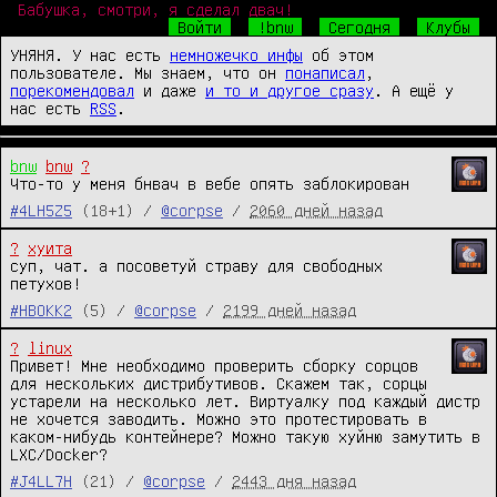
Бабушка, смотри, я сделал двач!
Войти
!bnw
Сегодня
Клубы
УНЯНЯ. У нас есть
немножечко инфы
об этом
пользователе. Мы знаем, что он
понаписал
,
порекомендовал
и даже
и то и другое сразу
. А ещё у
нас есть
RSS
.
bnw
bnw
?
Что-то у меня бнвач в вебе опять заблокирован
#4LH5Z5
(18+1) /
@corpse
/
2060 дней назад
?
хуита
суп, чат. а посоветуй страву для свободных 
петухов!
#HBOKK2
(5) /
@corpse
/
2199 дней назад
?
linux
Привет! Мне необходимо проверить сборку сорцов 
для нескольких дистрибутивов. Скажем так, сорцы 
устарели на несколько лет. Виртуалку под каждый дистр 
не хочется заводить. Можно это протестировать в 
каком-нибудь контейнере? Можно такую хуйню замутить в 
LXC/Docker?
#J4LL7H
(21) /
@corpse
/
2443 дня назад