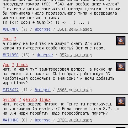
плавующей точкой (f32, f64) или вообще даже числом? 
Т.е. мне хочется написать обощённую функцию, которая 
бы принимала число произвольного типа и возвращала 
число произвольного типа:

fn f<T: Copy + Num>(x: T) -> T { ... }
#DLXMPC
(7) /
@corpse
/
3561 день назад
снег
?
А почему на БнВ так не жалуют снег? Или это 
какая-то питерская особенность? Вот мне норм.
#K7189O
(15) /
@corpse
/
3574 дня назад
gnu
?
linux
Чат, а меня тут заинтересовал вопрос: а можно ли 
на одних лишь пакетах GNU собрать работающую ОС 
(работающая соснолька с емаксом)? А если добавить 
ядро Linux?
#J73XI7
(1) /
@corpse
/
3668 дней назад
python
?
gentoo
linux
Чат, какую версию Питона на Генте ты используешь 
по уполчанию (в eselect)? Если раньше стоял 2.7, то 
на 3.4 норм перейти? Надо пересобирать пакеты?
#WIWHNB
(8) /
@corpse
/
3736 дней назад