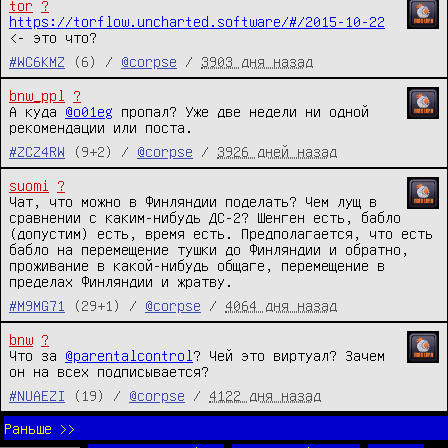
tor
?
https://torflow.uncharted.software/#/2015-10-22
<- это что?
#WC6KMZ
(6) /
@corpse
/
3903 дня назад
bnw_ppl
?
А куда 
@o01eg
 пропал? Уже две недели ни одной 
рекомендации или поста.
#ZCZ4RW
(9+2) /
@corpse
/
3926 дней назад
suomi
?
Чат, что можно в Финляндии поделать? Чем лущ в 
сравнении с каким-нибудь ДС-2? Шенген есть, бабло 
(допустим) есть, время есть. Предполагается, что есть 
бабло на перемещение тушки до Финляндии и обратно, 
проживание в какой-нибудь общаге, перемещение в 
пределах Финляндии и жратву.
#M9MG71
(29+1) /
@corpse
/
4064 дня назад
bnw
?
Что за 
@parentalcontrol
? Чей это виртуал? Зачем 
он на всех подписывается?
#NUAEZI
(19) /
@corpse
/
4122 дня назад
Раньше >>