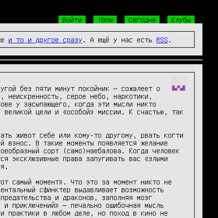
Войти
!bnw
Сегодня
Клубы
же
и то и другое сразу
. А ещё у нас есть
RSS
.
угой без пяти минут покойник — сожалеет о 
, неискренность, серое небо, наркотики, 
ове у засыпающего, когда эти мысли никто 
 великой цели и «особой» миссии. К счастью, так 
ать живот себе или кому-то другому, рвать когти 
й взнос. В такие моменты появляется желание 
оеобразный сорт (само)наебалова. Когда человек 
ся эксклюзивные права запугивать вас «злыми 
я.

от самый момент». Что это за момент никто не 
ентальный сфинктер выдавливает возможность 
предательства и драконов, заполняя мозг 
 и приключений» — печально ошибочная мысль 
и практики в любом деле, но поход в кино не 