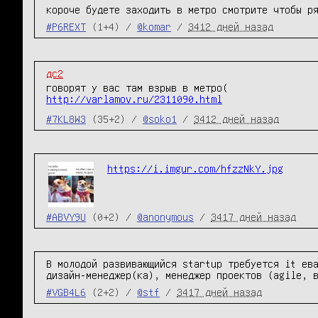
короче будете заходить в метро смотрите чтобы р
#P6REXT
(1+4) /
@komar
/
3412 дней назад
дс2
говорят у вас там взрыв в метро(
http://varlamov.ru/2311090.html
#7KL8W3
(35+2) /
@soko1
/
3412 дней назад
https://i.imgur.com/hfzzNkY.jpg
#ABVY9U
(0+2) /
@anonymous
/
3417 дней назад
В молодой развивающийся startup требуется it ева
дизайн-менеджер(ка), менеджер проектов (agile, 
#VGB4L6
(2+2) /
@stf
/
3417 дней назад