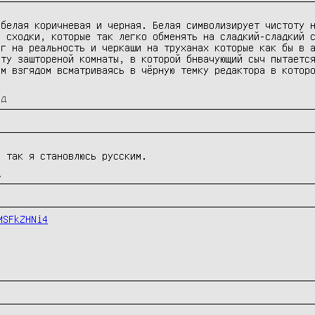
белая коричневая и черная. Белая символизирует чистоту н
 сходки, которые так легко обменять на сладкий-сладкий с
г на реальность и черкаши на труханах которые как бы в а
ту заштореной комнаты, в которой бнвачующий сыч пытается
м взгядом всматриваясь в чёрную темку редактора в которо
ад
о так я становлюсь русским.
д
MSFkZHNi4