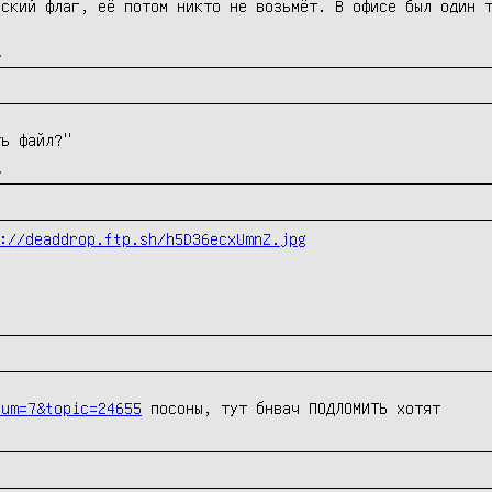
ский флаг, её потом никто не возьмёт. В офисе был один т
д
ть файл?"
д
://deaddrop.ftp.sh/h5D36ecxUmnZ.jpg
rum=7&topic=24655
 посоны, тут бнвач ПОДЛОМИТЬ хотят