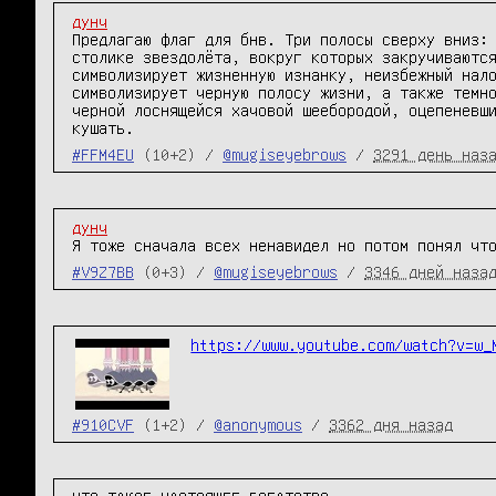
дунч
Предлагаю флаг для бнв. Три полосы сверху вниз: 
столике звездолёта, вокруг которых закручиваются
символизирует жизненную изнанку, неизбежный нало
символизирует черную полосу жизни, а также темно
черной лоснящейся хачовой шеебородой, оцепеневши
кушать.
#FFM4EU
(10+2) /
@mugiseyebrows
/
3291 день наз
дунч
Я тоже сначала всех ненавидел но потом понял чт
#V9Z7BB
(0+3) /
@mugiseyebrows
/
3346 дней наза
https://www.youtube.com/watch?v=w_
#910CVF
(1+2) /
@anonymous
/
3362 дня назад