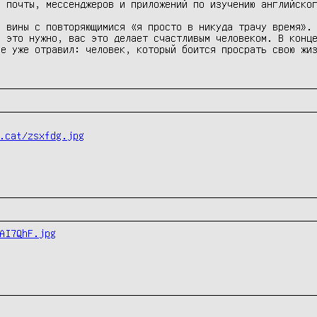
 почты, мессенджеров и приложений по изучению английског
 вины с повторяющимися «я просто в никуда трачу время». 
 это нужно, вас это делает счастливым человеком. В конце
е уже отравил: человек, который боится просрать свою жиз
.cat/zsxfdg.jpg
AI7QhF.jpg