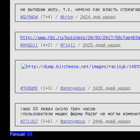
не вытираю жопу, т.к. неясно как власть отреаги
#QV9WDW
(7+4) /
@krkm
/
3424 дня назад
http://www.rbc.ru/business/20/03/2017/58cfae4b9
#0HQG11
(4+2) /
@figli
/
3425 дней назад
#9XBQMD
(1+3) /
@anonymous
/
3435 дней назад
>aws S3 лежал около трех часов

>пользователи мышек фирмы Razer не могли измени
#27LUUJ
(2+6) /
@anonymous
/
3446 дней назад
Раньше >>