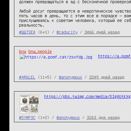
должен превращаться в ад с бесконечной проверкой
Любой досуг превращается в невротическое чувство
пять часов в день, то с этим все в порядке — вам
прислушиваясь к советам человека, который ее себ
реальность.
#QQTSE0
(6+1) /
@caducity
/
3066 дней назад
bnw
bnw_people
https://a.pomf
#4R6LEL
(11+5) /
@anonymous
/
3209 дней назад
https://pbs.twimg.com/media/DIg0UtKXg
#5YMP3C
(1+2) /
@anonymous
/
3263 дня назад