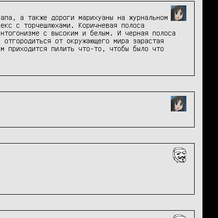
апа, а также дороги марихуаны на журнальном 
екс с торчешлюхами. Коричневая полоса 
нтогонизме с высоким и белым. И черная полоса 
 отгородиться от окружающего мира зарастая 
м приходится пилить что-то, чтобы было что 