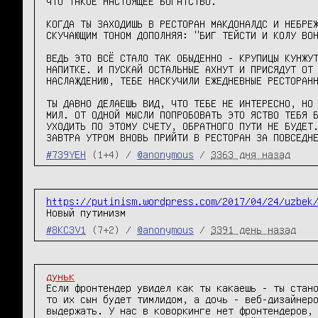
ЧТО ТАКОЕ НАСТОЯЩЕЕ БОГАТСТВО.

КОГДА ТЫ ЗАХОДИШЬ В РЕСТОРАН МАКДОНАЛДС И НЕБРЕЖ
СКУЧАЮЩИМ ТОНОМ ДОПОЛНЯЯ: "БИГ ТЕЙСТИ И КОЛУ ВОН
ВЕДЬ ЭТО ВСЁ СТАЛО ТАК ОБЫДЕННО - КРУПИЦЫ КУНЖУТ
НАПИТКЕ. И ПУСКАЙ ОСТАЛЬНЫЕ АХНУТ И ПРИСЯДУТ ОТ 
НАСЛАЖДЕНИЮ, ТЕБЕ НАСКУЧИЛИ ЕЖЕДНЕВНЫЕ РЕСТОРАНН
ТЫ ДАВНО ДЕЛАЕШЬ ВИД, ЧТО ТЕБЕ НЕ ИНТЕРЕСНО, НО 
МИЛ. ОТ ОДНОЙ МЫСЛИ ПОПРОБОВАТЬ ЭТО ЯСТВО ТЕБЯ Б
УХОДИТЬ ПО ЭТОМУ СЧЕТУ, ОБРАТНОГО ПУТИ НЕ БУДЕТ.
ЗАВТРА УТРОМ ВНОВЬ ПРИЙТИ В РЕСТОРАН ЗА ПОВСЕДН
#739YEH
(1+4) /
@anonymous
/
3363 дня назад
https://putinism.wordpress.com/2017/04/24/uzbek
Новый путинизм
#8KC3V1
(7+2) /
@anonymous
/
3391 день назад
дуньк
Если фронтендер увидел как ты какаешь - ты стано
то их сын будет тимлидом, а дочь - веб-дизайнеро
выдержать. У нас в коворкинге нет фронтендеров, 