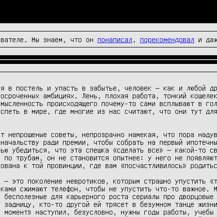
вателе. Мы знаем, что он
понаписал
,
порекомендовал
и да
я в постель и упасть в забытье, человек — как и любой др
осроченных амбициях. Лень, плохая работа, тонкий кошелек
мысленность происходящего почему-то сами всплывают в гол
спеть в мире, где многие из нас считают, что они тут для
т непрошеные советы, непрозрачно намекая, что пора надув
начальству ради премии, чтобы собрать на первый ипотечны
ью убедиться, что эта спешка «сделать все» — какой-то св
 по трубам, он не становится опытнее: у него не появляют
ована к той провинции, где вам «посчастливилось» родитьс
 — это поколение невротиков, которым страшно упустить «т
ками сжимают телефон, чтобы не упустить что-то важное. М
 бесполезные для карьерного роста сериалы про дворцовые 
 задницу, кто-то другой ей трясет в безумном танце жизни
 момент» наступил, безусловно, нужны годы работы, учебы 