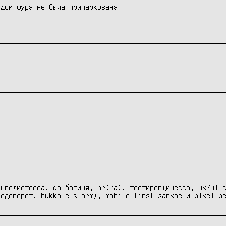
ядом фура не была припаркована
нгелистесса, qa-багиня, hr(ка), тестировщицесса, ux/ui с
водоворот, bukkake-storm), mobile first завхоз и pixel-p