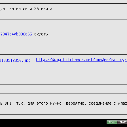
рует на митинги 26 марта
a7947b40b086e65
 охуеть
http://dump.bitcheese.net/images/racisyk
ть DPI, т.к. для этого нужно, вероятно, соединение с Ama