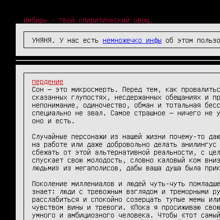
Имбирь - твой спиритический овощ.
УНЯНЯ. У нас есть
немножечко инфы
об этом пользо
пердение
Сон — это микросмерть. Перед тем, как провалитьс
сказанных глупостях, несдержанных обещаниях и пр
непонимание, одиночество, обман и тотальная бесс
специально не звал. Самое страшное — ничего не у
оно и есть.

Случайные персонажи из нашей жизни почему-то даю
на работе или даже добровольно делать анилингус 
сбежать от этой альтернативной реальности, с цел
спускает свою молодость, словно каловый ком вниз
людьми» из мегаполисов, дабы ваша душа была прик
Поколение миллениалов и людей чуть-чуть помладше
знает: люди с тревожным взглядом и треморными ру
расслабиться и спокойно созерцать тупые мемы или
чувством вины и тревоги. «Пока я просиживаю свою
умного и амбициозного человека. Чтобы «тот самый