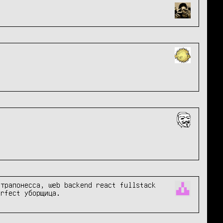
трапонесса, web backend react fullstack 
erfect уборщица.