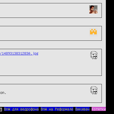
/14893138312830.jpg
zon.
BnW для ведрофона
BnW на Реформале
Викивач
Котятки