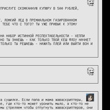
ПРИСЛУГЕ СКОМКАННУЮ КУПЮРУ В 500 РУБЛЕЙ, 
, ЛОМКИЙ ЛЕД В ПРЕМИАЛЬНОМ ГАЗИРОВАННОМ 
 ТЕБЕ ЧТО С ТОГО? ТЫ УЖЕ ПРИВЫК К ЭТОМУ 
НА НАБОР ИСТИННОЙ РЕСПЕКТАБЕЛЬНОСТИ - ХЕППИ 
НО ТЫ ЗНАЕШЬ - КАК ТОЛЬКО ТВОЙ КЕШ ФЛОУ НАЧНЕТ 
ТОЛЬКО ТЫ РЕШАЕШЬ - НАЖАТЬ ПЛЕЙ ИЛИ ВЫЙТИ ВОН И 
а сушилке. Если папа и мама жаваскриптеры, 
е, где кто-то может уронить мыло, а кто-то не 
мы стреляем чтобы отпугнуть жаваскриптеров, они 