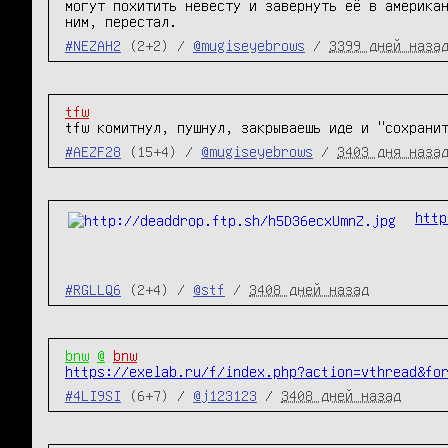
могут похитить невесту и завернуть её в американ
ним, перестал.
#NEZAH2
(2+2) /
@mugiseyebrows
/
3399 дней наза
tfw
tfw комитнул, пушнул, закрываешь иде и "сохрани
#AEZF28
(15+4) /
@mugiseyebrows
/
3403 дня наза
http
#RGLLQ6
(2+4) /
@stf
/
3408 дней назад
bnw
@
bnw
https://exelab.ru/f/index.php?action=vthread&fo
#4LI9SI
(6+7) /
@j123123
/
3408 дней назад