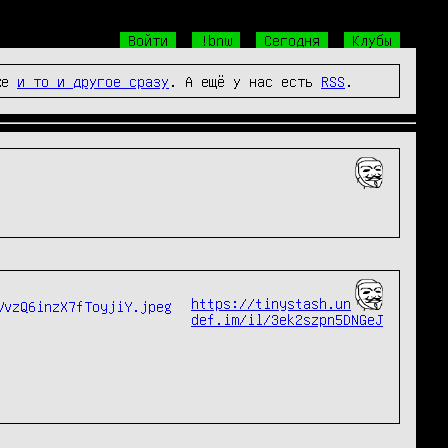
Войти
!bnw
Сегодня
Клубы
же
и то и другое сразу
. А ещё у нас есть
RSS
.
https://tinystash.un
def.im/il/3ek2szpn5DNGeJ