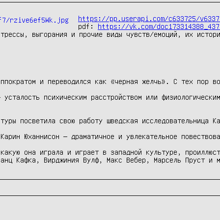
https://pp.userapi.com/c633725/v6337
pdf: 
https://vk.com/doc173314388_437
трессы, выгорания и прочие виды чувств/емоций, их истори
ппократом и переводился как «черная желчь». С тех пор во
 усталость психическим расстройством или физиологическим
туры посветила свою работу шведская исследовательница Ка
Карин Юханнисон — драматичное и увлекательное повествова
какую она играла и играет в западной культуре, проиллюст
ранц Кафка, Вирджиния Вулф, Макс Вебер, Марсель Пруст и 