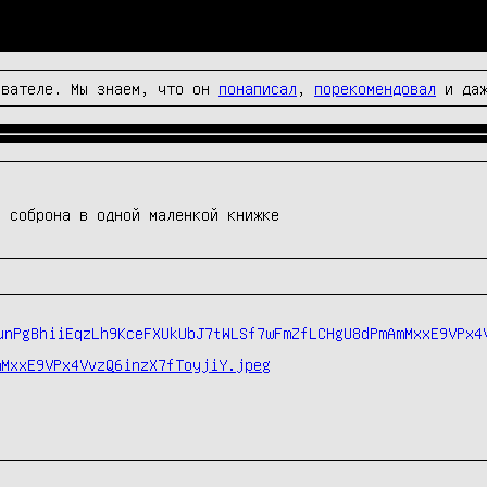
вателе. Мы знаем, что он
понаписал
,
порекомендовал
и да
а соброна в одной маленкой книжке
mMxxE9VPx4VvzQ6inzX7fToyjiY.jpeg