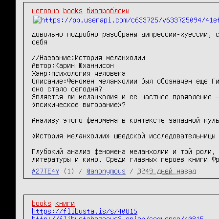
неговно
books
биопроблемы
довольно подробно разобраны дипрессии-хуессии, с
себя

//Название:История меланхолии

Автор:Карин Юханнисон 

Жанр:психология человека

Описание:Феномен меланхолии был обозначен еще Ги
оно стало сегодня? 

Является ли меланхолия и ее частное проявление —
«психическое выгорание»?

Анализу этого феномена в контексте западной куль
«История меланхолии» шведской исследовательницы 
Глубокий анализ феномена меланхолии и той роли, 
литературы и кино. Среди главных героев книги Ф
#27TE4Y
(1) /
@anonymous
/
3249 дней назад
books
книги
https://flibusta.is/s/40815
http://flibustahezeous3.onion/sequence/40815