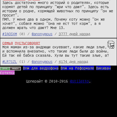
Здесь достаточно много историй о родителях, которые 
кормят детей по принципу "жри что дают". Здесь есть 
истории о родне, кормящей животных по принципу "он же 
просит".

ПМП. У меня два в одном. Почему коту можно "он же 
хочет", собаке можно "она не ест тот корм", а я 
должен жрать что дают? Мне 13.
#IAOSXM
(0) /
@anonymous
/
3777 дней назад
семья
пустьговорят
Моя маман из-за андрюши охуевает, какие люди злые, 
и вспомнила внезапно, что такие люди были до войны. 
Ей так её бабка сказала. Хули вы тут такие злые, а?
#LR71ZL
(1) /
@anonymous
/
4174 дня назад
BnW для ведрофона
BnW на Реформале
Викивач
Котятки
Цоперайт © 2010-2016
@stiletto
.