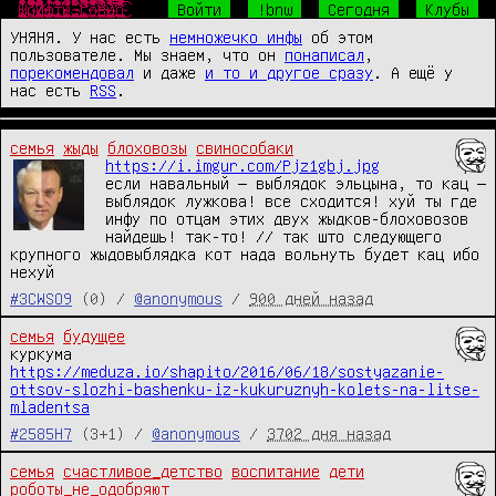
Ш̴̴̜̥͍͕̼̙̱͙͎͍̘̀̐̔́̾̃͒̈̔̎́́͜р̧̛̺͖͖̯̖ͧͤ͋̅̽ͧ̈̐̽̆̐͋ͤͦͬ͛̃̑͞͞и̒ͥͤͯ͂ͣ̐̉̑ͫ̉̑҉̛͏̸̻͕͇͚̤͕̯̱̳͉ͅф̴̴̡̟̞͙̙̻͍̦͔̤̞̔̓́̍͗̚͢͞ͅт̨̐ͫ̂͊̄̃ͥͪ͏̫̺͍̞̼͈̩̥̜͔͜͜ы̸̴̱̺̼̠̦͍͍͍̱̖͔̖̱͉̅͑͌͒ͫ͒̀ͥ͐ͤ̅͘̕.̵̴̡̭̼̮͖͈̙͖͖̲̮̬͍͙̼̯̦̮̮ͦ̆̀̑̌ͮͧͣͯ̔̂́͟г͌ͮ̏̈͂ͯ̚҉̛̙̬̘̲̗͇͕̠̙͙̼̩͚̀͘͞ͅо̷̥̯̘̓ͤ̽͒̋̉̀̂̄̒̓̊ͨ͛́̌ͤ̂̀͠в̶̒͒̓̏̓̚҉̛̙̘̺̰̮̼̟̼̥̟̘̠̜͜н̸̷̸̲̝͈͙̰̟̻̟̰̜̟̗͎̻̻͍̿̔̃ͨ͑о̔̀̋ͫ̇̿̐ͫ͌͗ͩ҉̨̜̙̙͈͍̮̮̼̙̘̞̕͜͡
Войти
!bnw
Сегодня
Клубы
УНЯНЯ. У нас есть
немножечко инфы
об этом
пользователе. Мы знаем, что он
понаписал
,
порекомендовал
и даже
и то и другое сразу
. А ещё у
нас есть
RSS
.
семья
жыды
блоховозы
свинособаки
https://i.imgur.com/Pjz1gbj.jpg
если навальный — выблядок эльцына, то кац — 
выблядок лужкова! все сходится! хуй ты где 
инфу по отцам этих двух жыдков-блоховозов 
найдешь! так-то! // так што следующего 
крупного жыдовыблядка кот нада вольнуть будет кац ибо 
нехуй
#3CWSO9
(0) /
@anonymous
/
900 дней назад
семья
будущее
https://meduza.io/shapito/2016/06/18/sostyazanie-
ottsov-slozhi-bashenku-iz-kukuruznyh-kolets-na-litse-
mladentsa
#2585H7
(3+1) /
@anonymous
/
3702 дня назад
семья
счастливое_детство
воспитание
дети
роботы_не_одобряют