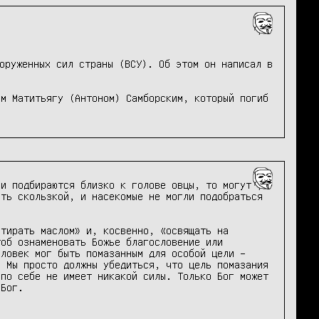
оруженных сил страны (ВСУ). Об этом он написал в 
м Матитьягу (Антоном) Самборским, который погиб 
и подбираются близко к голове овцы, то могут 
ть скользкой, и насекомые не могли подобраться 
тирать маслом» и, косвенно, «освящать на 
об ознаменовать Божье благословение или 
ловек мог быть помазанным для особой цели – 
 Мы просто должны убедиться, что цель помазания 
по себе не имеет никакой силы. Только Бог может 
Бог.
