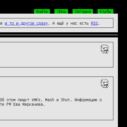
Войти
!bnw
Сегодня
Клубы
же
и то и другое сразу
. А ещё у нас есть
RSS
.
Об этом пишут «МК», Mash и Shot. Информацию о 
те РФ Ева Меркачева.
