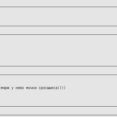
смарю у нево мочки сросшыеса))))