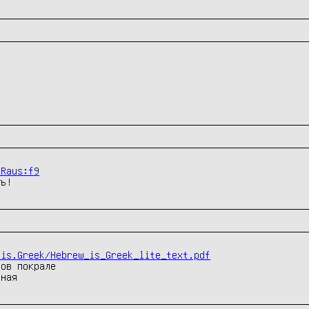
-Raus:f9
ть!
.is.Greek/Hebrew_is_Greek_lite_text.pdf
ов покрале

аная