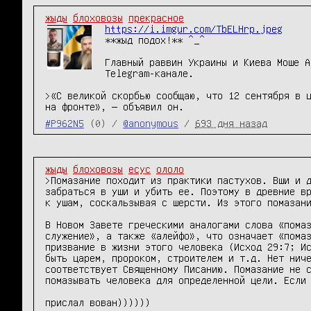
жыды
блоховозы
прекрасное
https://i.imgur.com/TbELHrp.jpeg
**жыд подох!** ^_^

Главный раввин Украины и Киева Моше А
Telegram-канале.

>«С великой скорбью сообщаю, что 12 сентября в ц
#P962N5
(0) /
@anonymous
/
693 дня назад
жыды
блоховозы
есус
ололо
>Помазание походит из практики пастухов. Вши и д
забраться в уши и убить ее. Поэтому в древние вр
к ушам, соскальзывая с шерсти. Из этого помазани
В Новом Завете греческими аналогами слова «помаз
служение», а также «алейфо», что означает «помаз
призвание в жизни этого человека (Исход 29:7; Ис
быть царем, пророком, строителем и т.д. Нет ниче
соответствует Священному Писанию. Помазание не с
помазывать человека для определенной цели. Если 
прислал вован))))))