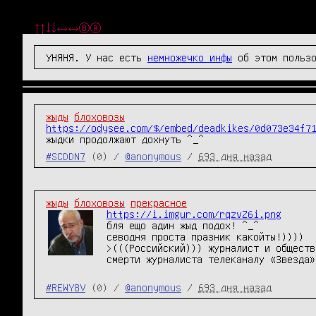
↑↑↓↓←→←→ⒷⒶ
УНЯНЯ. У нас есть
немножечко инфы
об этом пользо
жыды
блоховозы
https://odysee.com/$/embed/deadkikes/0d073e34f7
жыдки продолжают дохнуть ^_^
#SCDDN7
(0) /
@anonymous
/
693 дня назад
жыды
блоховозы
прекрасное
https://i.imgur.com/rqzvZ6i.png
бля ещо адин жыд подох! ^_^

севодня проста празник какойты!))))

>(((Российский))) журналист и обществ
смерти журналиста телеканалу «Звезда»
#REWY8V
(0) /
@anonymous
/
693 дня назад