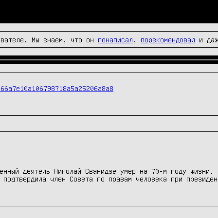
вателе. Мы знаем, что он
понаписал
,
порекомендовал
и да
166a7e10a106798718a5a25206a8a8
енный деятель Николай Сванидзе умер на 70-м году жизни. 
 подтвердила член Совета по правам человека при президен