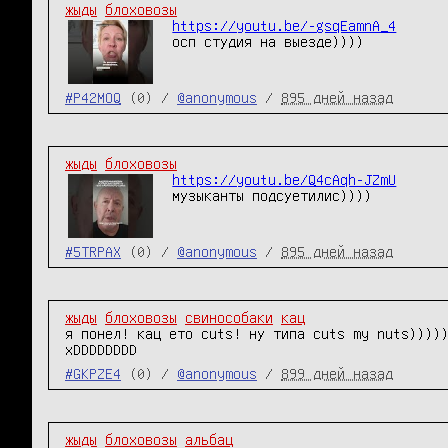
жыды
блоховозы
https://youtu.be/-gsqEamnA_4
осп студия на выезде))))
#P42MOQ
(0) /
@anonymous
/
895 дней назад
жыды
блоховозы
https://youtu.be/Q4cAqh-JZmU
музыканты подсуетилис))))
#5TRPAX
(0) /
@anonymous
/
895 дней назад
жыды
блоховозы
свинособаки
кац
я понел! кац ето cuts! ну типа cuts my nuts)))))
xDDDDDDDD
#GKPZE4
(0) /
@anonymous
/
899 дней назад
жыды
блоховозы
альбац