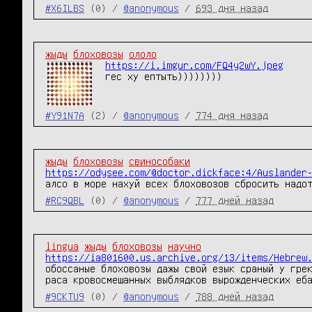
#X6ILBS
(0) /
@anonymous
/
693 дня назад
жыды
блоховозы
ололо
https://i.imgur.com/FQ4y2wY.jpeg
гес ху ептыть))))))))
#Y91N7A
(2) /
@anonymous
/
774 дня назад
жыды
блоховозы
свинособаки
https://odysee.com/@doctor.dickface:4/Auslander
алсо в море нахуй всех блоховозов сбросить надо
#RC9QBL
(0) /
@anonymous
/
777 дней назад
lingua
жыды
блоховозы
научно
https://ia801600.us.archive.org/13/items/Hebrew
обоссаные блоховозы дажы свой езык сраный у грек
раса кровосмешанных выблядков вырожденческих еб
#9CKTU9
(0) /
@anonymous
/
788 дней назад