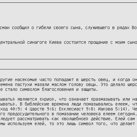
сман сообщил о гибели своего сына, служившего в рядах Во
ентральной синагоге Киева состоится прощание с моим сыно
ругие насекомые часто попадают в шерсть овец, и когда он
емена пастухи мазали маслом голову овцы. Это делало шерс
е стало символом благословения и защиты.

ывать» являются «хрио», что означает «размазывать или на
ывать». В библейские времена люди помазывались елеем, чт
ход 40:9; 4 Царств 9:6; Екклесиаст 9:8; Иакова 5:14). Че
го предосудительного в помазании человека елеем сегодня.
ледует рассматривать как «волшебное» действие. Елей сам 
мы используем елей, то это лишь символ того, что делает 