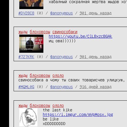
хабалный сокралная жертва жыдов хо
#DV28C8
(0) /
@anonymous
/
901 день назад
жыды
блоховозы
свинособаки
https://youtu.be/ClLBxzcBGAk
иц ова))))))
#727KRK
(0) /
@anonymous
/
901 день назад
жыды
блоховозы
ололо
свинособака а чому ты сваих товарисчев улицкую,
#MQML0G
(0) /
@anonymous
/
916 дней назад
жыды
блоховозы
ололо
https://i.imgur.com/mVpMosx.jpg
be like

xDDDDDDDDD