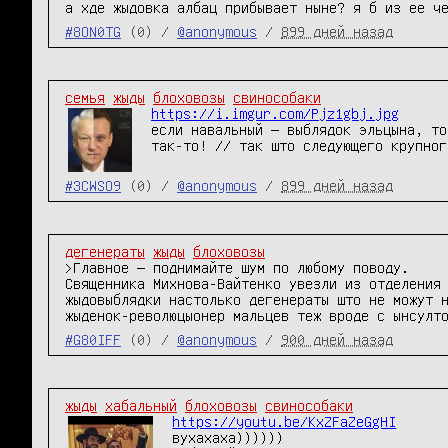
а хде жыдовка албац прибывает ныне? я б из ее ч
#8ON0TG
(0) /
@anonymous
/
899 дней назад
семья
жыды
блоховозы
свинособаки
https://i.imgur.com/Pjz1gbj.jpg
если навальный — выблядок эльцына, то
так-то! // так што следующего крупног
#3CWSO9
(0) /
@anonymous
/
899 дней назад
дегенераты
жыды
блоховозы
>Главное — поднимайте шум по любому поводу.

Священника Михнова-Вайтенко увезли из отделения 
жыдовыблядки настолько дегенераты што не можут н
жыденок-революцыонер мальцев теж вроде с ынсулт
#G80IFF
(0) /
@anonymous
/
900 дней назад
жыды
хабальный
блоховозы
свинособаки
https://youtu.be/KxZFaZeGgHI
вухахаха))))))
