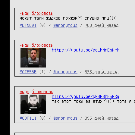
жыды
блоховозы
можыт таки жыдков пожжом?? скушна ппц(((
#ETNU0T
(0) /
@anonymous
/
788 дней назад
жыды
блоховозы
https://youtu.be/qqLkNrEpWrk
#AIP56B
(1) /
@anonymous
/
895 дней назад
жыды
блоховозы
https://youtu.be/qRBR8hF5RRg
так етот тожы ез етих?)))) тота я 
#ODF1L1
(0) /
@anonymous
/
895 дней назад