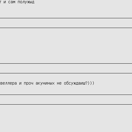
т и сам полужыд
 веллера и проч акуниных не обсуждаиш?)))