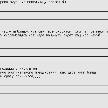
ерепа охуенную пепельницу зделол бы!
 кац — выблядок лужкова! все сходится! хуй ты где инфу п
о жыдовыблядка кот нада вольнуть будет кац ибо нехуй
полиции с инсультом

ичо оригинального предумот)))) как двоечники блядь

ом сразу брыкнулса))))