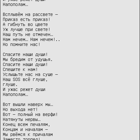
Напополам…

Всплывём на рассвете —

Приказ есть приказ!

А гибнуть во цвете

Уж лучше при свете!

Наш путь не отмечен…

Нам нечем… Нам нечем!..

Но помните нас!

Спасите наши души!

Мы бредим от удушья.

Спасите наши души!

Спешите к нам!

Услышьте нас на суше —

Наш SOS всё глуше,

глуше.

И ужас режет души

Напополам…

Вот вышли наверх мы…

Но выхода нет!

Вот — полный на верфи!

Натянуты нервы…

Конец всем печалям,

Концам и началам —

Мы рвёмся к причалам

Заместо торпед!
