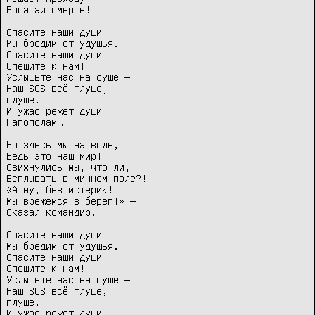
Рогатая смерть!

Спасите наши души!

Мы бредим от удушья.

Спасите наши души!

Спешите к нам!

Услышьте нас на суше —

Наш SOS всё глуше,

глуше.

И ужас режет души

Напополам…

Но здесь мы на воле,

Ведь это наш мир!

Свихнулись мы, что ли,

Всплывать в минном поле?!

«А ну, без истерик!

Мы врежемся в берег!» —

Сказал командир.

Спасите наши души!

Мы бредим от удушья.

Спасите наши души!

Спешите к нам!

Услышьте нас на суше —

Наш SOS всё глуше,

глуше.

И ужас режет души
