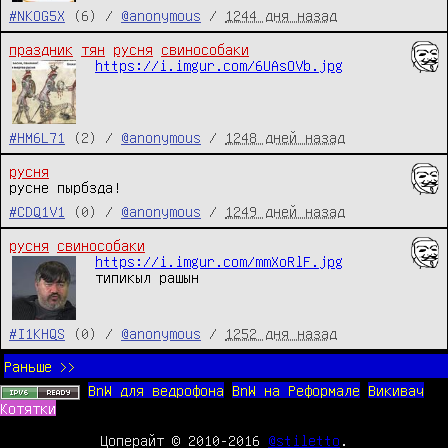
#NKOG5X
(6) /
@anonymous
/
1244 дня назад
праздник
тян
русня
свинособаки
https://i.imgur.com/6UAsOVb.jpg
#HM6L71
(2) /
@anonymous
/
1248 дней назад
русня
русне пырбзда!
#CDQ1V1
(0) /
@anonymous
/
1249 дней назад
русня
свинособаки
https://i.imgur.com/mmXoRlF.jpg
типикыл рашын
#I1KHQS
(0) /
@anonymous
/
1252 дня назад
Раньше >>
BnW для ведрофона
BnW на Реформале
Викивач
Котятки
Цоперайт © 2010-2016
@stiletto
.