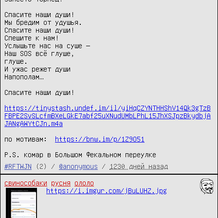
Спасите наши души!

Мы бредим от удушья.

Спасите наши души!

Спешите к нам!

Услышьте нас на суше —

Наш SOS всё глуше,

глуше.

И ужас режет души

Напополам…

Спасите наши души!

https://tinystash.undef.im/il/yiHqCZYNTHHShV14Qk3gTzB
FBPE2SvSLcfmBXeLGkE7abf25uXNudUMbLPhL15JhXSJpzBkydbjA
JANgAWYtCJn.m4a
по мотивам:  
https://bnw.im/p/1Z9O51
P.S. комар в Большом Фекальном переулке
#RFTWJN
(2) /
@anonymous
/
1230 дней назад
свинособаки
русня
ололо
https://i.imgur.com/jBuLUHZ.jpg