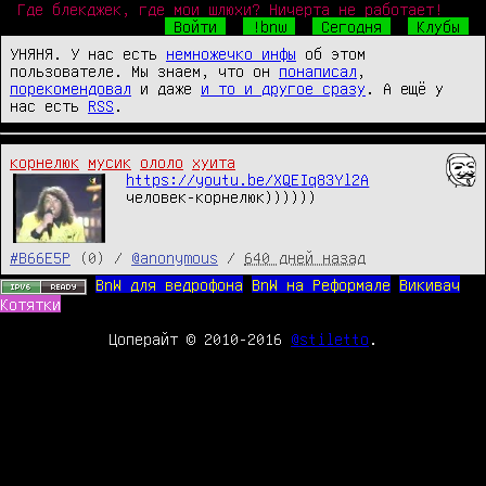
Где блекджек, где мои шлюхи? Ничерта не работает!
Войти
!bnw
Сегодня
Клубы
УНЯНЯ. У нас есть
немножечко инфы
об этом
пользователе. Мы знаем, что он
понаписал
,
порекомендовал
и даже
и то и другое сразу
. А ещё у
нас есть
RSS
.
корнелюк
мусик
ололо
хуита
https://youtu.be/XQEIq83Yl2A
человек-корнелюк))))))
#B66E5P
(0) /
@anonymous
/
640 дней назад
BnW для ведрофона
BnW на Реформале
Викивач
Котятки
Цоперайт © 2010-2016
@stiletto
.