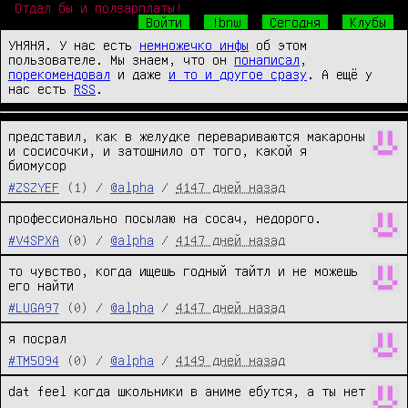
Отдал бы и ползарплаты!
Войти
!bnw
Сегодня
Клубы
УНЯНЯ. У нас есть
немножечко инфы
об этом
пользователе. Мы знаем, что он
понаписал
,
порекомендовал
и даже
и то и другое сразу
. А ещё у
нас есть
RSS
.
представил, как в желудке перевариваются макароны 
и сосисочки, и затошнило от того, какой я 
биомусор
#ZSZYEF
(1) /
@alpha
/
4147 дней назад
профессионально посылаю на сосач, недорого.
#V4SPXA
(0) /
@alpha
/
4147 дней назад
то чувство, когда ищешь годный тайтл и не можешь 
его найти
#LUGA97
(0) /
@alpha
/
4147 дней назад
я посрал
#TM5O94
(0) /
@alpha
/
4149 дней назад
dat feel когда школьники в аниме ебутся, а ты нет