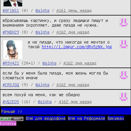
#0F1NS1
(0) /
@alpha
/
4161 день назад
вбрасываешь картинку, и сразу людишки пишут и 
вниманием окропляют. даже пизда не нужна.
#PNBH29
(8) /
@alpha
/
4162 дня назад
и не пизди, что никогда не мечтал о 
такой 
http://i.imgur.com/dRx5zNX.jpg
#R9V4Z1
(20+1) /
@alpha
/
4162 дня назад
если бы у меня была пизда, моя жизнь могла бы 
сложиться иначе
#CRDJGQ
(9) /
@alpha
/
4162 дня назад
всем похуй на меня, как же обидно
#VQIED5
(16) /
@alpha
/
4162 дня назад
Раньше >>
BnW для ведрофона
BnW на Реформале
Викивач
Котятки