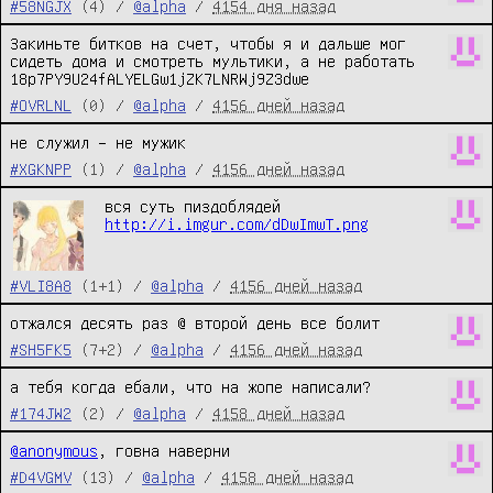
#58NGJX
(4) /
@alpha
/
4154 дня назад
Закиньте битков на счет, чтобы я и дальше мог 
сидеть дома и смотреть мультики, а не работать 
18p7PY9U24fALYELGw1jZK7LNRWj9Z3dwe
#OVRLNL
(0) /
@alpha
/
4156 дней назад
не служил – не мужик
#XGKNPP
(1) /
@alpha
/
4156 дней назад
вся суть пиздоблядей 
http://i.imgur.com/dDwImwT.png
#VLI8A8
(1+1) /
@alpha
/
4156 дней назад
отжался десять раз @ второй день все болит
#SH5FK5
(7+2) /
@alpha
/
4156 дней назад
а тебя когда ебали, что на жопе написали?
#174JW2
(2) /
@alpha
/
4158 дней назад
@anonymous
, говна наверни
#D4VGMV
(13) /
@alpha
/
4158 дней назад