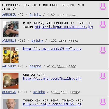
стесняюсь покупать в магазине пивасик, что 
делать?
#6RSHXS
(2) /
@alpha
/
4160 дней назад
и не пизди, что никогда не мечтал о 
таком 
http://i.imgur.com/bLsxeHk.jpg
#5EOHLH
(10) /
@alpha
/
4161 день назад
http://i.imgur.com/S91trT1.png
#41VU9Y
(2) /
@alpha
/
4161 день назад
свитой котик 
http://i.imgur.com/SszZGsp.png
#SSBV54
(2+1) /
@alpha
/
4161 день назад
точно как моя жена, только клон 
http://i.imgur.com/ZIKMtbb.jpg