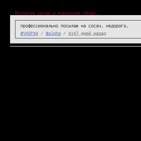
Мохнатые уроды и моральные пёзды.
профессионально посылаю на сосач, недорого.
#V4SPXA
/
@alpha
/
4147 дней назад