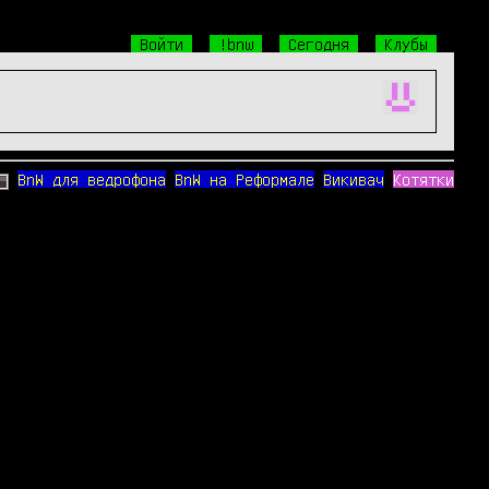
Войти
!bnw
Сегодня
Клубы
BnW для ведрофона
BnW на Реформале
Викивач
Котятки