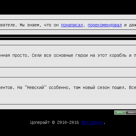
вателе. Мы знаем, что он
понаписал
,
порекомендовал
и да
енная просто. Сели все основные герои на этот корабль и 
ентов. На "Невский" особенно, там новый сезон пошел. Все
Цоперайт © 2010-2016
@stiletto
.