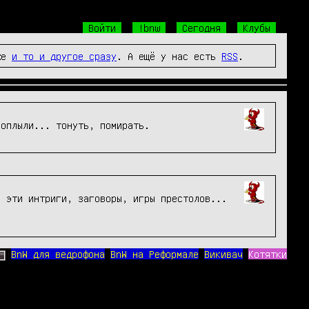
Войти
!bnw
Сегодня
Клубы
же
и то и другое сразу
. А ещё у нас есть
RSS
.
поплыли... тонуть, помирать. 
 эти интриги, заговоры, игры престолов... 
BnW для ведрофона
BnW на Реформале
Викивач
Котятки