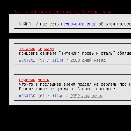
Тут не исправить уже ничего, Господь, жги!
УНЯНЯ. У нас есть
немножечко инфы
об этом пользо
титаник
сериалы
Концовка сериала "Титаник: Кровь и сталь" обалд
#8XTZXZ
(9) /
@1lya
/
2168 дней назад
сериалы
менты
Что-то в последнее время подсел на сериалы про м
Раньше такое не цепляло. Старею, наверное.
#364IGQ
(0) /
@1lya
/
2352 дня назад