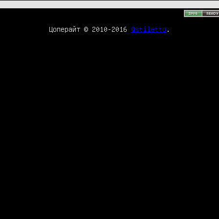
Цоперайт © 2010-2016
@stiletto
.