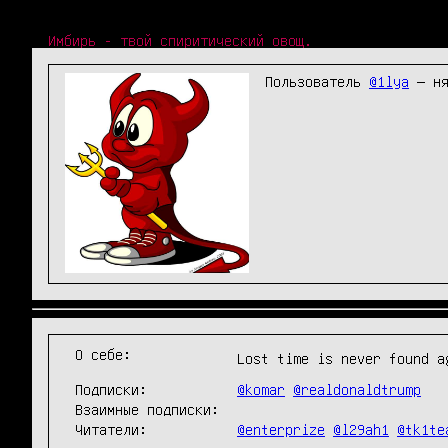
Имбирь - твой спиритический овощ.
Пользователь
@
1lya
— ня
О себе:
Lost time is never found a
Подписки:
@komar
@realdonaldtrump
Взаимные подписки:
Читатели:
@enterprize
@l29ah1
@tk1te