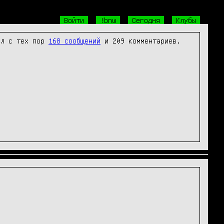
Войти
!bnw
Сегодня
Клубы
л с тех пор
168 сообщений
и 209 комментариев.