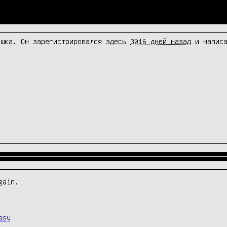
шка. Он зарегистрировался здесь
3016 дней назад
и написа
gain.
asy