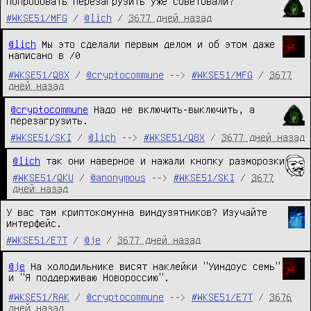
Попробовать перезагрузить уже советовали?
#WKSE51/MFG
/
@lich
/
3677 дней назад
@lich
Мы это сделали первым делом и об этом даже
написано в /0
#WKSE51/Q8X
/
@cryptocommune
-->
#WKSE51/MFG
/
3677
дней назад
@cryptocommune
 Надо не включить-выключить, а 
перезагрузить.
#WKSE51/SKI
/
@lich
-->
#WKSE51/Q8X
/
3677 дней назад
@lich
 так они наверное и нажали кнопку разморозки
#WKSE51/QKU
/
@anonymous
-->
#WKSE51/SKI
/
3677
дней назад
У вас там криптокомунна виндузятников? Изучайте 
интерфейс.
#WKSE51/E7T
/
@je
/
3677 дней назад
@je
На холодильнике висят наклейки "Уиндоус семь"
и "Я поддерживаю Новороссию".
#WKSE51/RAK
/
@cryptocommune
-->
#WKSE51/E7T
/
3676
дней назад