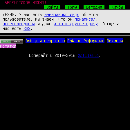
БЕГЕМОТИКОВ МОЖНО!
Войти
!bnw
Сегодня
Клубы
УНЯНЯ. У нас есть
немножечко инфы
об этом
пользователе. Мы знаем, что он
понаписал
,
порекомендовал
и даже
и то и другое сразу
. А ещё у
нас есть
RSS
.
BnW для ведрофона
BnW на Реформале
Викивач
Котятки
Цоперайт © 2010-2016
@stiletto
.