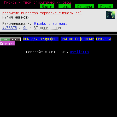
Имбирь - твой спиритический овощ.
Войти
!bnw
Сегодня
Клубы
развитие
инвестор
торговые-сигналы
qrl
купил немножк
Рекомендовали:
@ninku_trap_ebal
#V863ZR
/
@n
/
37 дней назад
BnW для ведрофона
BnW на Реформале
Викивач
Котятки
Цоперайт © 2010-2016
@stiletto
.