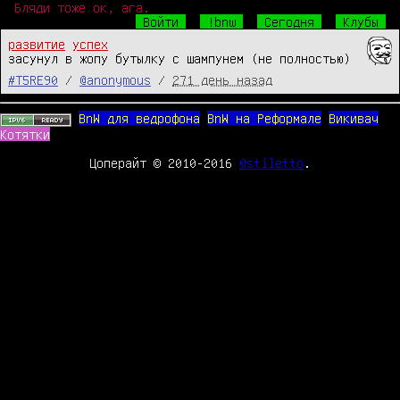
Бляди тоже ок, ага.
Войти
!bnw
Сегодня
Клубы
развитие
успех
засунул в жопу бутылку с шампунем (не полностью)
#T5RE90
/
@anonymous
/
271 день назад
BnW для ведрофона
BnW на Реформале
Викивач
Котятки
Цоперайт © 2010-2016
@stiletto
.