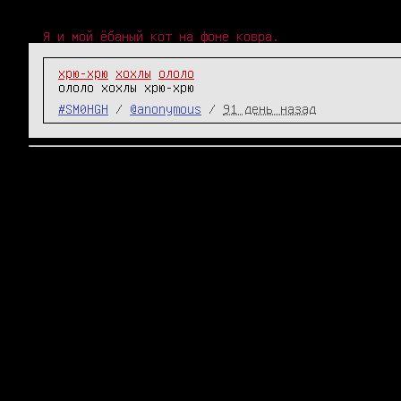
Я и мой ёбаный кот на фоне ковра.
хрю-хрю
хохлы
ололо
ололо хохлы хрю-хрю
#SM0HGH
/
@anonymous
/
91 день назад