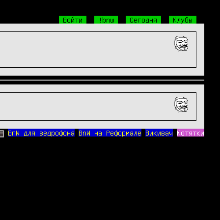
Войти
!bnw
Сегодня
Клубы
BnW для ведрофона
BnW на Реформале
Викивач
Котятки