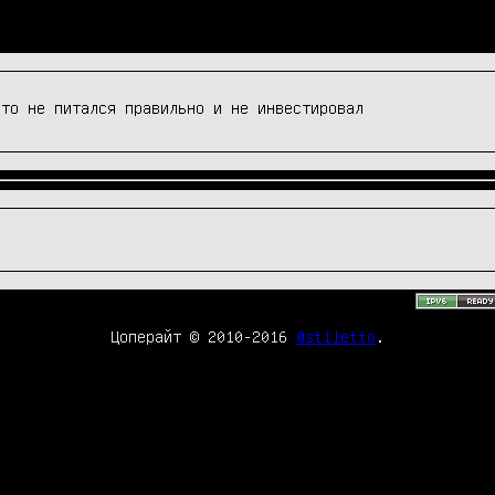
что не питался правильно и не инвестировал
Цоперайт © 2010-2016
@stiletto
.