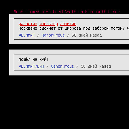
Best viewed with LeechCraft on Microsoft Linux.
развитие
инвестор
завитие
москвано сдохнет от цирроза под забором потому 
#B9NMNF
/
@anonymous
/
58 дней назад
пошёл на хуй!
#B9NMNF/BMH
/
@anonymous
/
58 дней назад