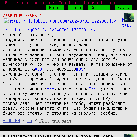
Best viewed with LeechCraft on Microsoft Linux.
Войти
!bnw
Сегодня
Клубы
развитие
жизнь
r1
h
ttps:
//i.ibb.co/y8RJw34/20240708-172738.jpg
решил обновить резину

ожидание: приехал в шиномонтаж, увидел то что нужно, 
купил, сразу поставили, поехал дальше

реальность: шиномонтажей для мото почти нет, у тех 
что есть в наличии только казуальное говно, а хочется 
например d213gp pro или power cup 2 или хотя бы 
supercorsa v4 sp. нужно заказывать, а там ожидание от 
2 недель до &
#39
;пары месяцев&
#39
;

охуенная история? пока план найти и поставить какую-
то б/у некрорезину (в идеале после казуала, чтобы на 
боках побольше мяса), ездить пока ждать нормальную. 
вот только через &
#39
;пару месяцев&
#39
; уже лето всё, 
а там полуслики в городе уже не прогреть до рабочей 
температуры, вормеры юзать что-ли. и про б/у 
поспрашивал, чёт ответов не особо, может разбирают 
сразу. короче какаято хуита. щас будет квикшифтер и 
будет всё стоять на стоянке хз сколько, заебись
#8BE4NM
/
@n
/
759 дней назад
а запасаться заранее покрышками тоже так себе 