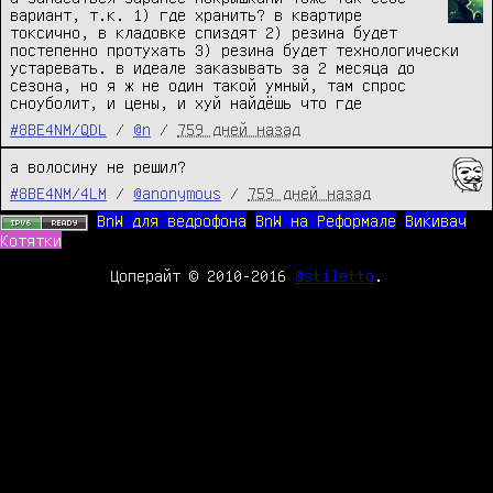
вариант, т.к. 1) где хранить? в квартире 
токсично, в кладовке спиздят 2) резина будет 
постепенно протухать 3) резина будет технологически 
устаревать. в идеале заказывать за 2 месяца до 
сезона, но я ж не один такой умный, там спрос 
сноуболит, и цены, и хуй найдёшь что где
#8BE4NM/QDL
/
@n
/
759 дней назад
а волосину не решил?
#8BE4NM/4LM
/
@anonymous
/
759 дней назад
BnW для ведрофона
BnW на Реформале
Викивач
Котятки
Цоперайт © 2010-2016
@stiletto
.