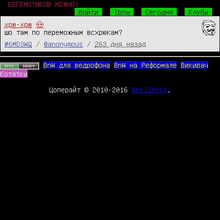
БЕГЕМОТИКОВ МОЖНО!
Войти
!bnw
Сегодня
Клубы
хрю-хрю
🐽
шо там по переможным всхрюкам?
#6MD3WQ
/
@anonymous
/
263 дня назад
BnW для ведрофона
BnW на Реформале
Викивач
Котятки
Цоперайт © 2010-2016
@stiletto
.