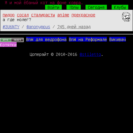
Я и мой ёбаный кот на фоне ковра.
Войти
!bnw
Сегодня
Клубы
пидор
сосал
сталирасты
anime
прекрасное
а где нолег?
#3U6NTY
/
@anonymous
/
745 дней назад
BnW для ведрофона
BnW на Реформале
Викивач
Котятки
Цоперайт © 2010-2016
@stiletto
.