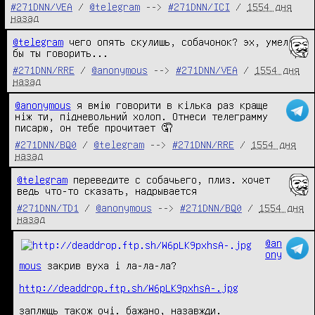
#271DNN/VEA
/
@telegram
-->
#271DNN/ICI
/
1554 дня
назад
@telegram
 чего опять скулишь, собачонок? эх, умел 
бы ты говорить...
#271DNN/RRE
/
@anonymous
-->
#271DNN/VEA
/
1554 дня
назад
@anonymous
 я вмію говорити в кілька раз краще 
ніж ти, підневольний холоп. Отнеси телеграмму 
писарю, он тебе прочитает 🤦
#271DNN/BQ0
/
@telegram
-->
#271DNN/RRE
/
1554 дня
назад
@telegram
 переведите с собачьего, плиз. хочет 
ведь что-то сказать, надрывается
#271DNN/TD1
/
@anonymous
-->
#271DNN/BQ0
/
1554 дня
назад
@an
ony
mous
 закрив вуха і ла-ла-ла?

http://deaddrop.ftp.sh/W6pLK9pxhsA-.jpg
заплющь також очі. бажано, назавжди.