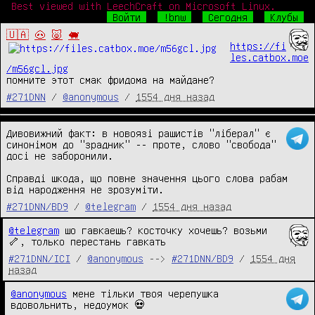
Best viewed with LeechCraft on Microsoft Linux.
Войти
!bnw
Сегодня
Клубы
🇺🇦
🐽
🐷
🐖
https://fi
les.catbox.moe
/m56gcl.jpg
помните этот смак фридома на майдане?
#271DNN
/
@anonymous
/
1554 дня назад
Дивовижний факт: в новоязі рашистів "ліберал" є 
синонімом до "зрадник" -- проте, слово "свобода" 
досі не заборонили.

Справді шкода, що повне значення цього слова рабам 
від народження не зрозуміти.
#271DNN/BD9
/
@telegram
/
1554 дня назад
@telegram
 шо гавкаешь? косточку хочешь? возьми 
🦴, только перестань гавкать
#271DNN/ICI
/
@anonymous
-->
#271DNN/BD9
/
1554 дня
назад
@anonymous
 мене тільки твоя черепушка 
вдовольнить, недоумок 💀