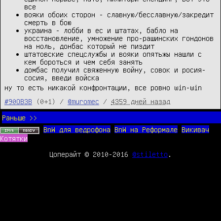
все
вояки обоих сторон - славную/бесславную/закредит
смерть в бою
украина - лобби в ес и штатах, бабло на
восстановление, умножение про-рашинских гондонов
на ноль, донбас который не пиздит
штатовские спецслужбы и вояки опятьжы нашли с
кем бороться и чем себя занять
домбас получил свяженную войну, совок и росия-
сосия, введи войска
ну то есть никакой конфронтации, все ровно win-win
#90OB3B
(0+1) /
@muromec
/
4359 дней назад
Раньше >>
BnW для ведрофона
BnW на Реформале
Викивач
Котятки
Цоперайт © 2010-2016
@stiletto
.