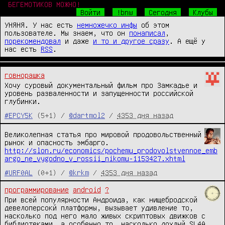
БЕГЕМОТИКОВ МОЖНО!
Войти
!bnw
Сегодня
Клубы
УНЯНЯ. У нас есть
немножечко инфы
об этом
пользователе. Мы знаем, что он
понаписал
,
порекомендовал
и даже
и то и другое сразу
. А ещё у
нас есть
RSS
.
говнорашка
Хочу суровый документальный фильм про Замкадье и
уровень разваленности и запущенности российской
глубинки.
#EPCY5K
(5+1) /
@dartmol2
/
4353 дня назад
Великолепная статья про мировой продовольственный
рынок и опасность эмбарго.
http://slon.ru/economics/pochemu_prodovolstvennoe_emb
argo_ne_vygodno_v_rossii_nikomu-1153427.xhtml
#URF0AL
(0+1) /
@krkm
/
4353 дня назад
программирование
android
?
При всей популярности Андроида, как нищебродской
девелоперсокй платформы, вызывает удивление то,
насколько под него мало живых скриптовых движков с
библиотеками, а особенно то, насколько дохлый SL4A.