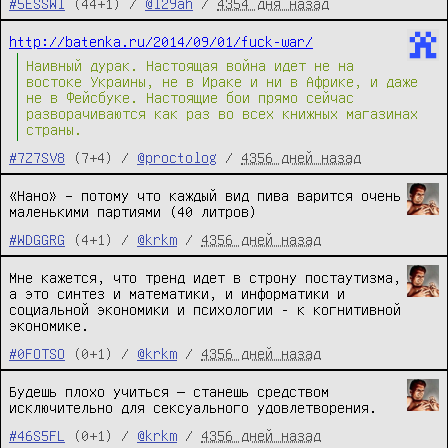
#5ESSWI
(44+1) /
@l29ah
/
4354 дня назад
http://batenka.ru/2014/09/01/fuck-war/
Наивный дурак. Настоящая война идет не на
востоке Украины, не в Ираке и ни в Африке, и даже
не в Фейсбуке. Настоящие бои прямо сейчас
разворачиваются как раз во всех книжных магазинах
страны.
#7Z7SV8
(7+4) /
@proctolog
/
4356 дней назад
«Нано» – потому что каждый вид пива варится очень
маленькими партиями (40 литров)
#WDGGRG
(4+1) /
@krkm
/
4356 дней назад
Мне кажется, что тренд идет в строну постаутизма,
а это синтез и математики, и информатики и
социальной экономики и психологии - к когнитивной
экономике.
#0FOTSO
(0+1) /
@krkm
/
4356 дней назад
Будешь плохо учиться — станешь средством
исключительно для сексуального удовлетворения.
#46S5FL
(0+1) /
@krkm
/
4356 дней назад