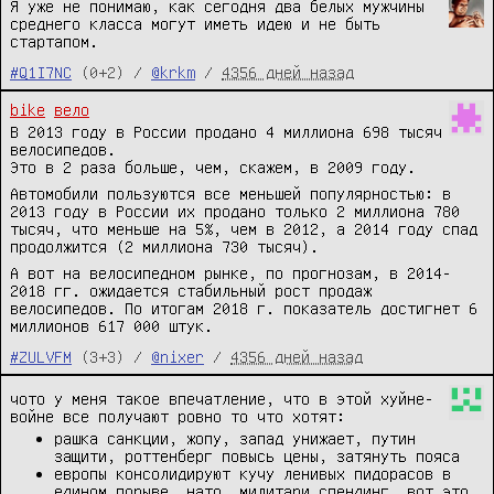
Я уже не понимаю, как сегодня два белых мужчины
среднего класса могут иметь идею и не быть
стартапом.
#Q1I7NC
(0+2) /
@krkm
/
4356 дней назад
bike
вело
В 2013 году в России продано 4 миллиона 698 тысяч
велосипедов.
Это в 2 раза больше, чем, скажем, в 2009 году.
Автомобили пользуются все меньшей популярностью: в
2013 году в России их продано только 2 миллиона 780
тысяч, что меньше на 5%, чем в 2012, а 2014 году спад
продолжится (2 миллиона 730 тысяч).
А вот на велосипедном рынке, по прогнозам, в 2014-
2018 гг. ожидается стабильный рост продаж
велосипедов. По итогам 2018 г. показатель достигнет 6
миллионов 617 000 штук.
#ZULVFM
(3+3) /
@nixer
/
4356 дней назад
чото у меня такое впечатление, что в этой хуйне-
войне все получают ровно то что хотят:
рашка санкции, жопу, запад унижает, путин
защити, роттенберг повысь цены, затянуть пояса
европы консолидируют кучу ленивых пидорасов в
едином порыве, нато, милитари спендинг, вот это