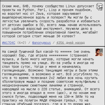
Скажи мне, БНВ, почему сообщество Linux допускает
проекты на Python, Perl, Lisp и прочем подобном,
но воротит нос от Java, которая заруливает
вышеперечисленное вдоль и поперек? Мы могли бы с
легкостью увеличить скорость разработки и избавиться
от детских ошибок в ПО, всего лишь начав использовать
этот удобный взрослый инструмент. Неужели дело в
повышенном потреблении оперативной памяти, мегабайт
которой сегодня стоит меньше 30 копеек?
#W17O4C
(6+2) /
@anonymous
/
4356 дней назад
На самой Пушечной был какой-то ****** (не очень
хороший) бар, где играла ********** (странная)
музыка, и было много негров, которые могли начать
танцевать прямо на улице. Из-за учебы я иногда не
спал трое суток, тогда у меня и начинались
галлюцинации. Возможно танцующие негры и были этими
галлюцинациями, а возможно и нет. Всё усугубляло то,
что в то время телеканал 2х2 любил всю ночь крутить
«Поллитровую мышь» и поздние советские мультфильмы с
неоднозначными сюжетными линиями и странной,
наводящей на мысли о 228 статье, анимацией. От всего
этого я иногда впадал в **** (шок), и по ночам мне
снился Путин, подвозящий меня на 130-м ЗИЛе то на
практику на полигон МАДИ «Черная грязь», то на
станцую «Рабочий поселок», где я в то время жил.