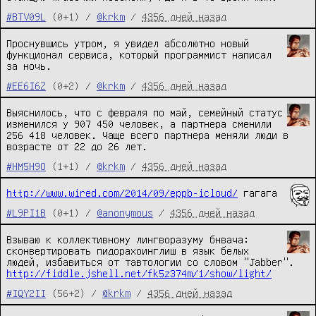
#BTV09L
(0+1) /
@krkm
/
4356 дней назад
Проснувшись утром, я увидел абсолютно новый
функционал сервиса, который программист написал
за ночь.
#EE6I6Z
(0+2) /
@krkm
/
4356 дней назад
Выяснилось, что с февраля по май, семейный статус
изменился у 907 450 человек, а партнера сменили
256 418 человек. Чаще всего партнера меняли люди в
возрасте от 22 до 26 лет.
#HM5H9O
(1+1) /
@krkm
/
4356 дней назад
http://www.wired.com/2014/09/eppb-icloud/
гагага
#L9PI1B
(0+1) /
@anonymous
/
4356 дней назад
Взываю к коллективному лингворазуму бнвача:
сконвертировать пидорахоинглиш в язык белых
людей, избавиться от тавтологии со словом "Jabber".
http://fiddle.jshell.net/fk5z374m/1/show/light/
#IQY2II
(56+2) /
@krkm
/
4356 дней назад