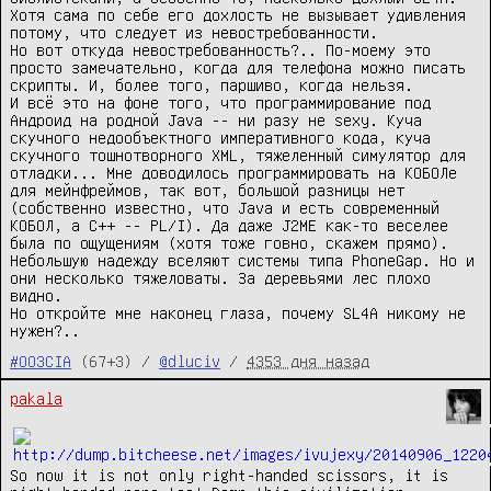
Хотя сама по себе его дохлость не вызывает удивления
потому, что следует из невостребованности.
Но вот откуда невостребованность?.. По-моему это
просто замечательно, когда для телефона можно писать
скрипты. И, более того, паршиво, когда нельзя.
И всё это на фоне того, что программирование под
Андроид на родной Java -- ни разу не sexy. Куча
скучного недообъектного императивного кода, куча
скучного тошнотворного XML, тяжеленный симулятор для
отладки... Мне доводилось программировать на КОБОЛе
для мейнфреймов, так вот, большой разницы нет
(собственно известно, что Java и есть современный
КОБОЛ, а C++ -- PL/I). Да даже J2ME как-то веселее
была по ощущениям (хотя тоже говно, скажем прямо).
Небольшую надежду вселяют системы типа PhoneGap. Но и
они несколько тяжеловаты. За деревьями лес плохо
видно.
Но откройте мне наконец глаза, почему SL4A никому не
нужен?..
#OO3CIA
(67+3) /
@dluciv
/
4353 дня назад
pakala
So now it is not only right-handed scissors, it is