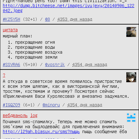
right-handed pens too! Damn this civilization. =_=
http://dump.bitcheese.net/images/ivujexy/20140906_122
042.jpeg
#K25Y5H
(32+1) /
@8
/
4353 дня назад
цитата
мирный план:
прекращение огня
прекращение воды
прекращение воздуха
прекращение земли
#SSVRA6
(5+10) /
@vostrik
/
4354 дня назад
?
А откуда в советское время появилось пристрастие
к всем этим шляпам, как в викторианской Англии,
тростям, костюмам и прочему? Посмотрел сейчас
«Приключения Васи Куролесова» и внезапно задумался.
#IGQZO9
(6+1) /
@minoru
/
4354 дня назад
вебдваноль
log
Починил sms-спамилку. Теперь мне можно спамить
sms'ками на быдлодевайс для привлечения внимания:
http://l29ah.blasux.ru/sms?пыщь
пыщь сообщение ёба