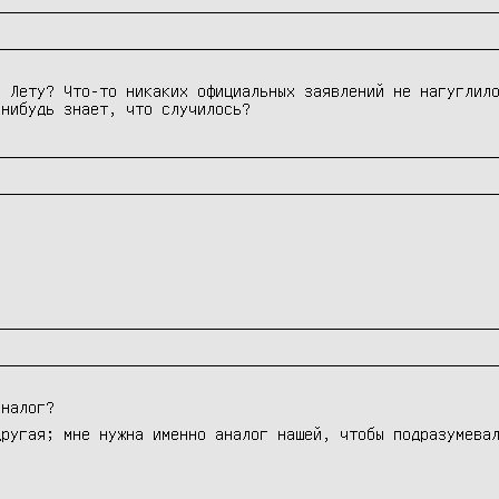
в Лету? Что-то никаких официальных заявлений не нагуглил
-нибудь знает, что случилось?
аналог?
другая; мне нужна именно аналог нашей, чтобы подразумева