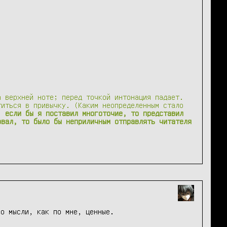
а верхней ноте; перед точкой интонация падает.
титься в привычку. (Каким неопределенным стало
; если бы я поставил многоточие, то представил
рвал, то было бы неприличным отправлять читателя
но мысли, как по мне, ценные.