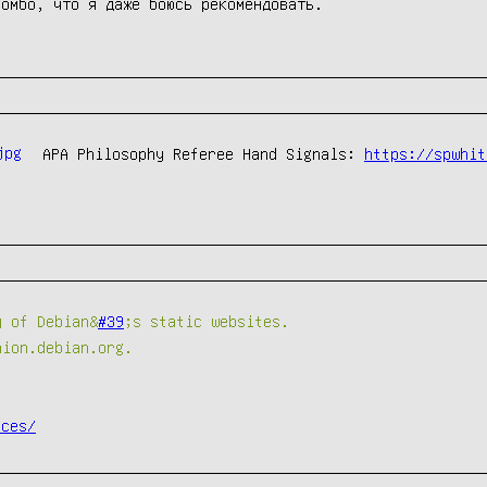
комбо, что я даже боюсь рекомендовать.
APA Philosophy Referee Hand Signals:
https://spwhit
y of Debian&
#39
;s static websites.
nion.debian.org.
ices/