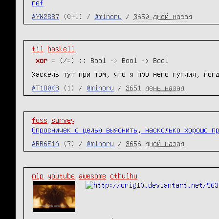
ref
#YW2SB7
(0+1) /
@minoru
/
3650 дней назад
til
haskell
xor
 = (/=) :: 
Bool
 -> 
Bool
 -> 
Bool
Хаскель тут при том, что я про него гуглил, ког
#T1O0KB
(1) /
@minoru
/
3651 день назад
foss
survey
Опросничек с целью выяснить, насколько хорошо п
#RR6E1A
(7) /
@minoru
/
3656 дней назад
mlp
youtube
awesome
cthulhu