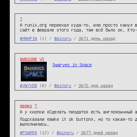
?
А runix.org переехал куда-то, или просто канул 
сайт в феврале этого года, там всё было ок. Кто
#HNHPIN
(1) /
@minoru
/
3671 день назад
awesome
yt
Dwarves in Space
#VWYVDB
(0) /
@minoru
/
3672 дня назад
memes
?
А у кнопки «Сделать пиздато» есть англоязычный 
Подсказали «make it ok button», но то какая-то 
выполнились.
#PSWRR8
(12) /
@minoru
/
3677 дней назад