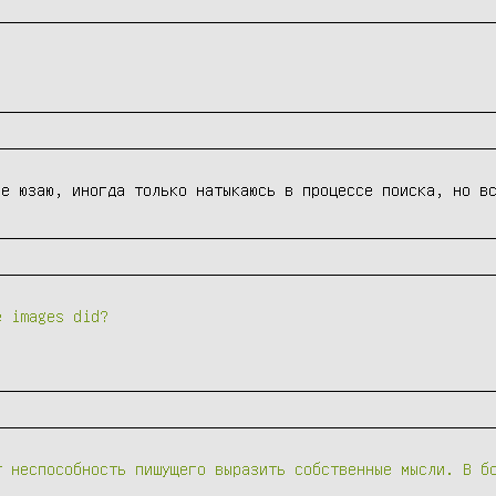
не юзаю, иногда только натыкаюсь в процессе поиска, но в
e images did?
т неспособность пишущего выразить собственные мысли. В б