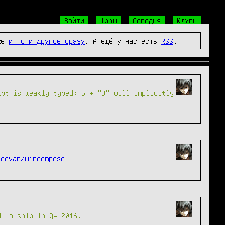
Войти
!bnw
Сегодня
Клубы
же
и то и другое сразу
. А ещё у нас есть
RSS
.
ipt is weakly typed: 5 + "3" will implicitly
ocevar/wincompose
d to ship in Q4 2016.