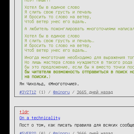
Хотел бы в единое слово
Я слить свою грусть и печаль
И бросить то слово на ветер,
Чтоб ветер унес его вдаль.
А любитель пожонглировать многоточиями написа
Хотел бы в единое слово
Я слить свою грусть и печаль…
И бросить то слово на ветер,
Чтоб ветер унес его вдаль…
Иногда многоточие необходимо для выражения то
Но лишь мастера слова нуждаются в такого рода
бы это предложение, если бы я вместо точки по
бы читателю возможность отправиться в поиск н
на поиски.
)
Ян Чихольд, «Многоточие».
#3Y2T12
(1) /
@minoru
/
3665 дней назад
tldr
On a technicality
Пост о том, как писать правила для всяких сообщ
#5VEB2Q
(0) /
@minoru
/
3666 дней назад