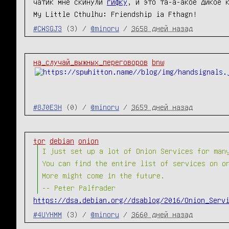
чатик мне скинули
гифку
, и это та-а-акое дикое 
My Little Cthulhu: Friendship ia Fthagn!
#CWSGJ3
(3) /
@minoru
/
3658 дней назад
на_случай_выжных_переговоров
bnw
#8J0E3H
(0) /
@minoru
/
3659 дней назад
tor
debian
onion
I just set up a lot of Onion Services for man
You can find the entire list of services on o
More might come in the future.
-- Peter Palfrader
https://dsa.debian.org//dsablog/2016/Onion_Serv
#4UYHMM
(3) /
@minoru
/
3660 дней назад