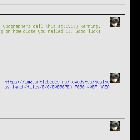
 Typographers call this activity kerning.
ng on how close you nailed it. Good luck!
https://img.artlebedev.ru/kovodstvo/busine
ss-lynch/files/B/0/B0B967EA-F690-40BF-AAEA-