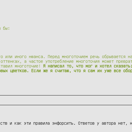
л бы:
го или иного нюанса. Перед многоточием речь обрывается н
 оттенках, а частое употребление многоточия может превра
ставил многоточие!
Я написал то, что мог и хотел сказать
овых цветков. Если же я считаю, что я сам их уже все обо
еств и как эти правила энфорсить. Ответов у автора нет, 