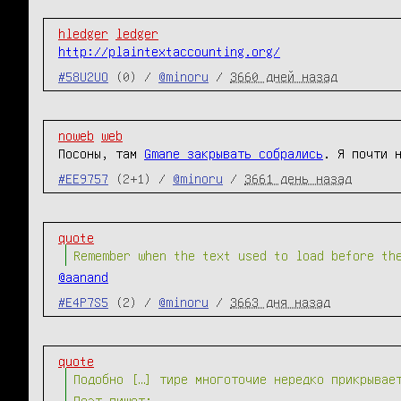
hledger
ledger
http://plaintextaccounting.org/
#58U2UO
(0) /
@minoru
/
3660 дней назад
noweb
web
Посоны, там
Gmane закрывать собрались
. Я почти 
#EE9757
(2+1) /
@minoru
/
3661 день назад
quote
Remember when the text used to load before th
@aanand
#E4P7S5
(2) /
@minoru
/
3663 дня назад
quote
Подобно […] тире многоточие нередко прикрывае
Поэт пишет: