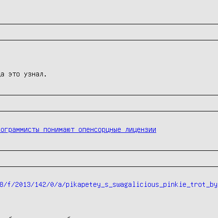
да это узнал.
рограммисты понимают опенсорцные лицензии