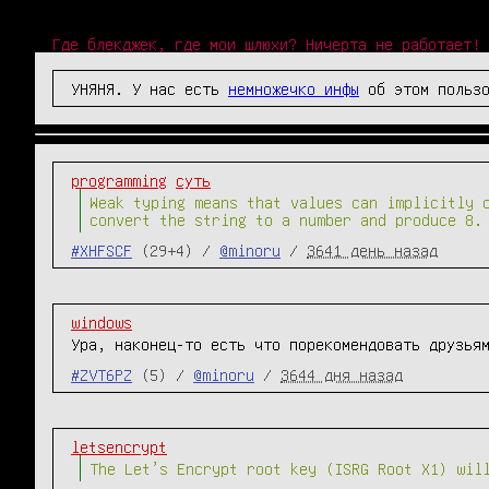
Где блекджек, где мои шлюхи? Ничерта не работает!
УНЯНЯ. У нас есть
немножечко инфы
об этом пользо
programming
суть
Weak typing means that values can implicitly 
convert the string to a number and produce 8.
#XHFSCF
(29+4) /
@minoru
/
3641 день назад
windows
Ура, наконец-то есть что порекомендовать друзья
#ZVT6PZ
(5) /
@minoru
/
3644 дня назад
letsencrypt
The Let’s Encrypt root key (ISRG Root X1) wil