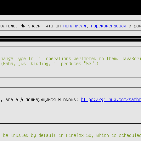
вателе. Мы знаем, что он
понаписал
,
порекомендовал
и да
change type to fit operations performed on them. JavaScr
 (Haha, just kidding, it produces "53".)
м, всё ещё пользующимся Windows:
https://github.com/samh
l be trusted by default in Firefox 50, which is schedule