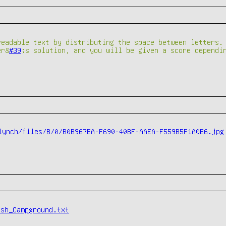
readable text by distributing the space between letters.
er&
#39
;s solution, and you will be given a score dependi
ish_Campground.txt