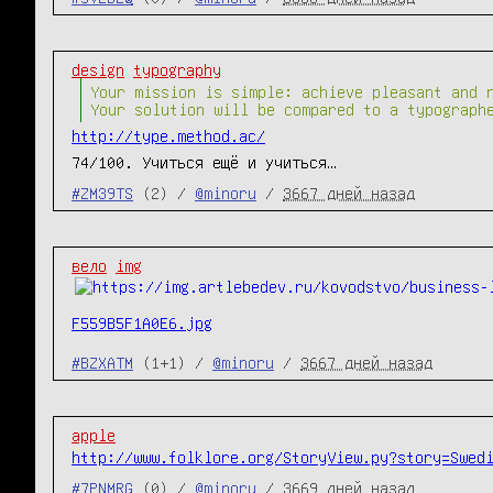
design
typography
Your mission is simple: achieve pleasant and 
Your solution will be compared to a typograph
http://type.method.ac/
74/100. Учиться ещё и учиться…
#ZM39TS
(2) /
@minoru
/
3667 дней назад
вело
img
F559B5F1A0E6.jpg
#BZXATM
(1+1) /
@minoru
/
3667 дней назад
apple
http://www.folklore.org/StoryView.py?story=Swed
#7PNMRG
(0) /
@minoru
/
3669 дней назад