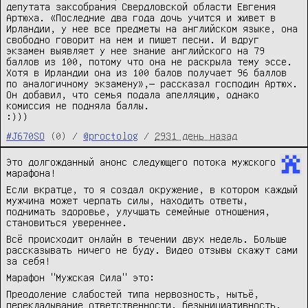
депутата заксобрания Свердловской области Евгения
Артюха. «Последние два года дочь учится и живет в
Ирландии, у нее все предметы на английском языке, она
свободно говорит на нем и пишет песни. И вдруг
экзамен выявляет у нее знание английского на 79
баллов из 100, потому что она не раскрыла тему эссе.
Хотя в Ирландии она из 100 балов получает 96 баллов
по аналогичному экзамену»,— рассказал господин Артюх.
Он добавил, что семья подала апелляцию, однако
комиссия не подняла баллы.
:)))
#J670SO
(0) /
@proctolog
/
2931 день назад
Это долгожданный анонс следующего потока мужского
марафона!
Если вкратце, то я создал окружение, в котором каждый
мужчина может черпать силы, находить ответы,
поднимать здоровье, улучшать семейные отношения,
становиться увереннее.
Всё происходит онлайн в течении двух недель. Больше
рассказывать ничего не буду. Видео отзывы скажут сами
за себя!
Марафон "Мужская Сила" это:
Преодоление слабостей типа нервозность, нытьё,
перекладывание ответственности, безынициативность,