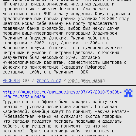
HR считала нумерологические числа менеджеров и
сравнивала их с числом Цветкова. Для расчета
достаточно знать ФИО и дату рождения. Кому отдавалось
предпочтение при прочих равных условиях? В 2007 году
Цветков искал себе замену на посту председателя
правления банка «Уралсиб», выбор был между двумя
первыми вице-президентами корпорации Владимиром
Рыскиным и Андреем Донских. Рыскин работал в
корпорации с 2002 года, Донских — с 2004-го.
Назначение получил Донских — его нумерологические
цифры шли в унисон с цифрами Цветкова. У Рыскина
результаты были несколько хуже. Согласно
нумерологическим расчетам, совместимость Цветкова с
Донских по психоматрице (квадрату Пифагора)
составляет 100%, а с Рыскиным — 88%.
#HCEDU8
(0) /
@proctolog
/
2951 день назад
https://www.rbc.ru/own_business/07/07/2018/5b38b4
e99a7947353ae0428c
Труднее всего в Африке было наладить работу кол-
центра — трудовая дисциплина хромает. По словам
Касьяновой, кенийцы живут по принципу «акуна матата»
(«беззаботная жизнь» на суахили): «Когда говоришь,
что сегодня придется посидеть подольше и доделать
работу, они искренне не понимают, за что их
наказали». При этом кенийцы любят жаловаться в
трудовую инспекцию, которая часто приходит с