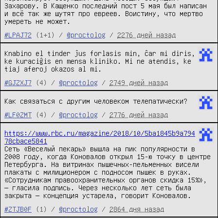
Захарову. В Кащенко последний пост 5 мая был написан
и всё так же шутят про евреев. Воистину, что мертво
умереть не может.
#LPAJ72
(1+1) /
@proctolog
/
2276 дней назад
Knabino el tinder ĵus forlasis min, ĉar mi diris,
ke kuraciĝis en mensa kliniko. Mi ne atendis, ke
tiaj aferoj okazos al mi.
#GJZXJ7
(4) /
@proctolog
/
2749 дней назад
Как связаться с другим человеком телепатически?
#LF0ZMT
(4) /
@proctolog
/
2776 дней назад
https://www.rbc.ru/magazine/2018/10/5ba1845b9a794
78cbace5841
Сеть «Веселый пекарь» вышла на пик популярности в
2008 году, когда Коновалов открыл 15-ю точку в центре
Петербурга. На витринах пышечных-пельменных висели
плакаты с милиционером с подносом пышек в руках.
«Сотрудникам правоохранительных органов скидка 15%»,
— гласила подпись. Через несколько лет сеть была
закрыта — концепция устарела, говорит Коновалов.
#ZTJB0F
(1) /
@proctolog
/
2864 дня назад