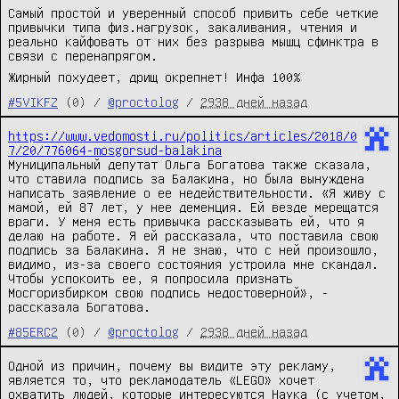
Самый простой и уверенный способ привить себе четкие
привычки типа физ.нагрузок, закаливания, чтения и
реально кайфовать от них без разрыва мышц сфинктра в
связи с перенапрягом.
Жирный похудеет, дрищ окрепнет! Инфа 100%
#5VIKFZ
(0) /
@proctolog
/
2938 дней назад
https://www.vedomosti.ru/politics/articles/2018/0
7/20/776064-mosgorsud-balakina
Муниципальный депутат Ольга Богатова также сказала,
что ставила подпись за Балакина, но была вынуждена
написать заявление о ее недействительности. «Я живу с
мамой, ей 87 лет, у нее деменция. Ей везде мерещатся
враги. У меня есть привычка рассказывать ей, что я
делаю на работе. Я ей рассказала, что поставила свою
подпись за Балакина. Я не знаю, что с ней произошло,
видимо, из-за своего состояния устроила мне скандал.
Чтобы успокоить ее, я попросила признать
Мосгоризбирком свою подпись недостоверной», -
рассказала Богатова.
#85ERC2
(0) /
@proctolog
/
2938 дней назад
Одной из причин, почему вы видите эту рекламу,
является то, что рекламодатель «LEGO» хочет
охватить людей, которые интересуются Наука (с учетом,