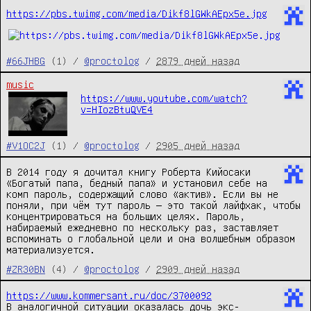
https://pbs.twimg.com/media/Dikf8lGWkAEpx5e.jpg
#66JHBG
(1) /
@proctolog
/
2879 дней назад
music
https://www.youtube.com/watch?
v=HIozBtuQVE4
#V1OC2J
(1) /
@proctolog
/
2905 дней назад
В 2014 году я дочитал книгу Роберта Кийосаки
«Богатый папа, бедный папа» и установил себе на
комп пароль, содержащий слово «актив». Если вы не
поняли, при чём тут пароль — это такой лайфхак, чтобы
концентрироваться на больших целях. Пароль,
набираемый ежедневно по нескольку раз, заставляет
вспоминать о глобальной цели и она волшебным образом
материализуется.
#ZR30BN
(4) /
@proctolog
/
2909 дней назад
https://www.kommersant.ru/doc/3700092
В аналогичной ситуации оказалась дочь экс-