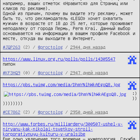
например, ваших отметок «Нравится» для Страниц или
кликов по рекламе).
Одной из причин, почему вы видите эту рекламу, может
быть то, что рекламодатель «LEGO» хочет охватить
мужчин в возрасте от 18 до 25 лет, которые проживают
неподалеку от города Пермь, Perm Krai. Данный выбор
основывается на информации в вашем профиле Facebook и
месте, откуда вы выходите в Интернет.
#JQP263
(2) /
@proctolog
/
2944 дня назад
https://www.linux.org.ru/polls/polls/14305547
пипон
#KF3HQ9
(0) /
@proctolog
/
2947 дней назад
https://pbs.twimg.com/media/DhmYNlhWkAEgoQ8.jpg
:)
))
))))))))
#CE7862
(2) /
@proctolog
/
2950 дней назад
http://www.forbes.ru/milliardery/300507-ushel-v-
nirvanu-kak-nikolai-tsvetkov-stroil-
korporativnuyu-kulturu-v-uralsibe
Еще одно увлечение того времени — нумерология. Служба