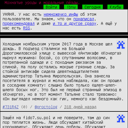
Мохнатые уроды и моральные пёзды.
Войти
!bnw
Сегодня
Клубы
УНЯНЯ. У нас есть
немножечко инфы
об этом
пользователе. Мы знаем, что он
понаписал
,
порекомендовал
и даже
и то и другое сразу
. А ещё у
нас есть
RSS
.
Холодным ноябрьским утром 2017 года в Москве шел
дождь. В подъезд сталинки на Большой
Дорогомиловской улице с вывеской «Антикафе «Кочерга»
нырнул мужчина: босой, со спутанными волосами, в
потрепанной одежде и с походным рюкзаком за
спиной. На полу остались мокрые грязные следы. За
стойкой антикафе сидела девятнадцатилетняя
администратор Татьяна Миропольская. Она занесла
посетителя в журнал и молча наблюдала, как он прошел
в соседнюю комнату: слышно было только «шлеп-шлеп-
шлеп» босых ног. Это был не первый странный эпизод в
«Кочерге», но в тот момент Татьяне стало тревожно:
«Он выглядел немного как гик, немного как бездомный».
#731R4Z
(0) /
@proctolog
/
318 дней назад
Зашёл на fido7.su.pol и не поверите, там до сих
пор теплится жизнь. Люди обсуждают китайский
коронавирус. Обсуждают день победы. Обсуждают