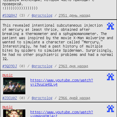
проверкой.
:))))))))))))))))
#53Q8HJ
(3) /
@proctolog
/
2951 день назад
This revealed intentional subcutaneous injection
of mercury at least thrice, obtained after
breaking a thermometer and a sphygmomanometer. The
patient was inspired by the movie X-Man Wolverine and
wanted to simulate a character called “Mercury.”
Interestingly, he had a past history of multiple
bites by spiders to simulate Spiderman. Surprisingly,
he had no other psychiatric problems and had a normal
IQ.
#9QO9DJ
(0) /
@proctolog
/
2963 дня назад
music
https://www.youtube.com/watch?
v=i9vuca4GLy4
#ZOCU0Z
(0) /
@proctolog
/
2966 дней назад
music
https://www.youtube.com/watch?
v=HNAnHOMl4oI