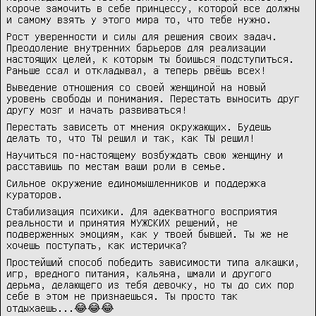
короче замочить в себе принцессу, которой все должны
и самому взять у этого мира то, что тебе нужно.
Рост уверенности и силы для решения своих задач.
Преодоление внутренних барьеров для реализации
настоящих целей, к которым ты боишься подступиться.
Раньше ссал и откладывал, а теперь рвёшь всех!
Выведение отношения со своей женщиной на новый
уровень свободы и понимания. Перестать выносить друг
другу мозг и начать развиваться!
Перестать зависеть от мнения окружающих. Будешь
делать то, что ТЫ решил и так, как ТЫ решил!
Научиться по-настоящему возбуждать свою женщину и
расставишь по местам ваши роли в семье.
Сильное окружение единомышленников и поддержка
кураторов.
Стабилизация психики. Для адекватного восприятия
реальности и принятия МУЖСКИХ решений, не
подверженных эмоциям, как у твоей бывшей. Ты же не
хочешь поступать, как истеричка?
Простейший способ победить зависимости типа алкашки,
игр, вредного питания, кальяна, шмали и другого
дерьма, делающего из тебя девочку, но ты до сих пор
себе в этом не признаешься. Ты просто так
отдыхаешь...😂😂😂