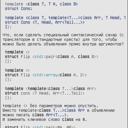
template <
class
T
, 
T
A
, 
class
B
struct
Cons
;

template
 <
class
T
, 
template
<
T
...>
class
Arr
, 
T
Head
, 
T
struct
 С
ons
 <
T
, 
Head
, 
Arr
<
Tail
...>>

{
};
Что, если сделать специальный синтаксический сахар (с
транслятором в стандартные кресты) для того, чтобы
можно было делать объявления прямо внутри аргументов?
template
struct
 Flip <
std
::pair<
class
 A, 
class
 B>>

{};

template
struct
 Flip <
std
::
array
<
class
 A, 2>
>

{};

template
 <
template
<
class
 T...>
class
struct
 cons <T Head, Arr<T...Tail>>

{};
template
<>
без параметров можно опустить.
Вместо
template<
class
T
...>
class
Arr
в объявлении
можно писать
class
Arr
<
T
...>
.
И заменить ключевое слово
class
на
@
.
struct
 Flip <
std
::pair<@A, @B>>
