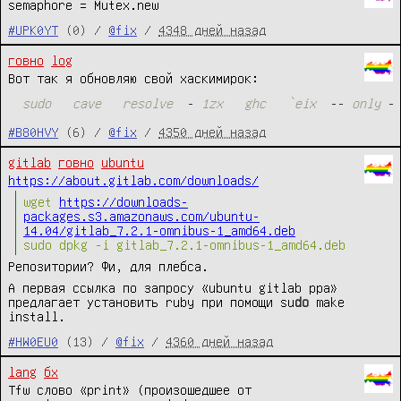
semaphore = Mutex.new
#UPK0YT
(0) /
@fix
/
4348 дней назад
говно
log
Вот так я обновляю свой хаскимирок:
sudo
cave
resolve
-
1zx
ghc
`eix
-
-
only
-
#B80HVY
(6) /
@fix
/
4350 дней назад
gitlab
говно
ubuntu
https://about.gitlab.com/downloads/
wget
https://downloads-
packages.s3.amazonaws.com/ubuntu-
14.04/gitlab_7.2.1-omnibus-1_amd64.deb
sudo dpkg -i gitlab_7.2.1-omnibus-1_amd64.deb
Репозитории? Фи, для плебса.
А первая ссылка по запросу «ubuntu gitlab ppa»
предлагает установить ruby при помощи
su
do
make
install
.
#HW0EU0
(13) /
@fix
/
4360 дней назад
lang
бх
Tfw слово «print» (произошедшее от