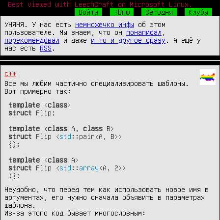
Best viewed with LeechCraft on Microsoft Linux.
Войти
!bnw
Сегодня
Клубы
УНЯНЯ. У нас есть
немножечко инфы
об этом
пользователе. Мы знаем, что он
понаписал
,
порекомендовал
и даже
и то и другое сразу
. А ещё у
нас есть
RSS
.
c++
Все мы любим частично специализировать шаблоны.
Вот примерно так:
template
 <
class
struct
 Flip;

template
 <
class
 A, 
class
struct
 Flip <
std
::pair<A, B>>

{};

template
 <
class
struct
 Flip <
std
::
array
<A, 2>
>

{};
Неудобно, что перед тем как использовать новое имя в
аргументах, его нужно сначала объявить в параметрах
шаблона.
Из-за этого код бывает многословным: