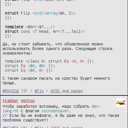
{};

struct
 Flip <
std
::
array
<@A, 2>
>

{};

template
struct
 cons <T Head, Arr<T...Tail>>

{};
Да, не стоит забывать, что объявленное можно
использовать более одного раза. Следующие строки
эквивалентны:
template <class A> struct E
q <A, A>
 {};

struct E
q <
@A
, 
@A
>
 {};

struct E
q <
@A
, A>
 {};
С таким сахаром писать на крестах будет немного
проще.
#RAVCCQ
(3) /
@fix
/
4232 дня назад
tkabber
gentoo
Чтобы заработал autoaway, надо собрать
dev-
lang/tk
с флагом
xscreensaver
.
// Если бы не юзфлаги, я бы даже не знал, что такая
проблема существует!
#BG1MDX
(0) /
@fix
/
4263 дня назад