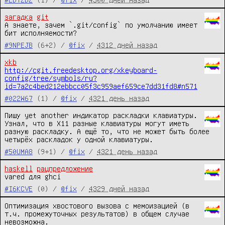
загадка
git
А знаете, зачем `.git/config` по умолчанию имеет 
бит исполняемости?
#9NPEJB
(6+2) /
@fix
/
4312 дней назад
xkb
http://cgit.freedesktop.org/xkeyboard-
config/tree/symbols/ru?
id=7a2c4bed212ebbcc05f3c959aef659ce7dd31fd8#n571
#022W67
(1) /
@fix
/
4321 день назад
Пишу yet another индикатор раскладки клавиатуры. 
Узнал, что в X11 разные клавиатуры могут иметь 
разную раскладку. А ещё то, что не может быть более 
четырёх раскладок у одной клавиатуры.
#50UMA8
(9+1) /
@fix
/
4321 день назад
haskell
рацпредложение
vared для ghci
#I6KCVE
(0) /
@fix
/
4329 дней назад
Оптимизация хвостового вызова с мемоизацией (в 
т.ч. промежуточных результатов) в общем случае 
невозможна.