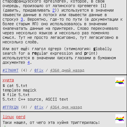
старофранцузского «preindre», которое, в свою
очередь, произошло от латинского «premere» [1]
(давить, придавливать
2
)) используется в значении
«вывести данные в поток» или «вывести данные в
строку»
3
. Вероятно, где-то по пути (в документации к
более старым ЯП) оно использовалось в значении
«напечатать данные на принтере». Слово перекочевало
через несколько языков и несколько раз поменяло
смысл. Тут не просто легасиговно, тут легасиговно в
несколько слоёв.
Или вот ещё: глагол «grep» (этимология:
g
lobally
search for a
re
gular expression and
p
rint)
используется в значении «искать глазами в бумажном
документе»
4
.
#I7N0MT
(4) /
@fix
/
4360 дней назад
хуита
$ cat 5.txt
template magick
$ file 5.txt
5.txt: C++ source, ASCII text
#FFRKQN
(0) /
@fix
/
4364 дня назад
linux
perd
Таки нашел, от чего эта хуйня триггерилась: