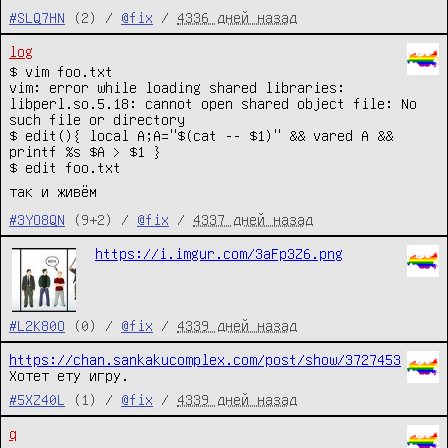
#SLQ7HN
(2) /
@fix
/
4336 дней назад
log
$ vim foo.txt
vim: error while loading shared libraries:
libperl.so.5.18: cannot open shared object file: No
such file or directory
$ edit(){ local A;A="$(cat -- $1)" && vared A &&
printf %s $A > $1 }
$ edit foo.txt
так и живём
#3YO8QN
(9+2) /
@fix
/
4337 дней назад
https://i.imgur.com/3aFp3Z6.png
#L2K80O
(0) /
@fix
/
4339 дней назад
https://chan.sankakucomplex.com/post/show/3727453
Хотет ету игру.
#5XZ40L
(1) /
@fix
/
4339 дней назад
q