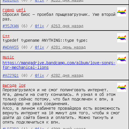
говно
uefi
Сбросил биос — проебал прыщезагрузчик. Уже второй 
раз.
#95JKWN
(6) /
@fix
/
4263 дня назад
c++
typedef typename ANYTHING::type type;
#WDAA55
(0) /
@fix
/
4281 день назад
music
https://mangadrive.bandcamp.com/album/love-songs-
for-mechanical-lions
#0Z29Q1
(0) /
@fix
/
4282 дня назад
выгода
log
Перезагрузился и не смог попинговать интернет. 
Ага, деньги на счету кончились. А узнал я об этом 
только сейчас потому, что был подключен к впн, а 
провайдер не рвал соединения.

Алсо, в личном кабинете провайдера есть возможность 
вернуть интернет на 10 минут для того, чтобы я смог 
дойти до сайта банка и оплатить. Можно тыкнуть и 
опять подключиться к впн.
#LDT2D2
(1) /
@fix
/
4300 дней назад