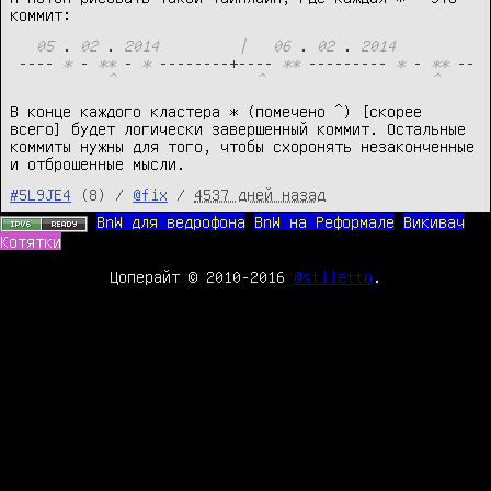
коммит:
05
.
02
.
2014
|
06
.
02
.
2014
-
-
-
-
*
-
**
-
*
-
-
-
-
-
-
-
-
+
-
-
-
-
**
-
-
-
-
-
-
-
-
-
*
-
**
-
-
^
^
^
В конце каждого кластера
*
(помечено
^
) [скорее
всего] будет логически завершенный коммит. Остальные
коммиты нужны для того, чтобы схоронять незаконченные
и отброшенные мысли.
#5L9JE4
(8) /
@fix
/
4537 дней назад
BnW для ведрофона
BnW на Реформале
Викивач
Котятки
Цоперайт © 2010-2016
@stiletto
.