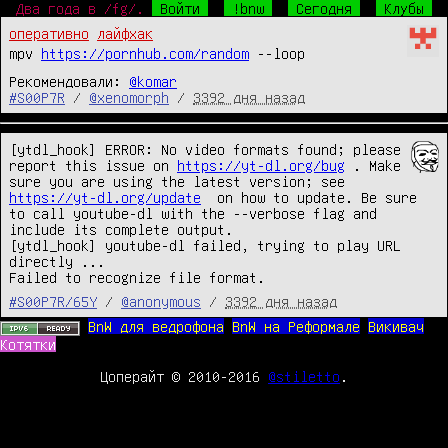
Два года в /fg/.
Войти
!bnw
Сегодня
Клубы
оперативно
лайфхак
mpv
https://pornhub.com/random
--loop
Рекомендовали:
@komar
#S00P7R
/
@xenomorph
/
3392 дня назад
[ytdl_hook] ERROR: No video formats found; please 
report this issue on 
https://yt-dl.org/bug
 . Make 
sure you are using the latest version; see  
https://yt-dl.org/update
  on how to update. Be sure 
to call youtube-dl with the --verbose flag and 
include its complete output.

[ytdl_hook] youtube-dl failed, trying to play URL 
directly ... 

#S00P7R/65Y
/
@anonymous
/
3392 дня назад
BnW для ведрофона
BnW на Реформале
Викивач
Котятки
Цоперайт © 2010-2016
@stiletto
.